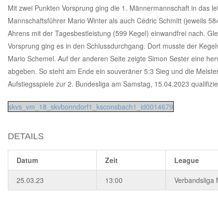
Mit zwei Punkten Vorsprung ging die 1. Männermannschaft in das let
Mannschaftsführer Mario Winter als auch Cédric Schmitt (jeweils 5
Ahrens mit der Tagesbestleistung (599 Kegel) einwandfrei nach. Gle
Vorsprung ging es in den Schlussdurchgang. Dort musste der Kegelv
Mario Schemel. Auf der anderen Seite zeigte Simon Sester eine he
abgeben. So steht am Ende ein souveräner 5:3 Sieg und die Meister
Aufstiegsspiele zur 2. Bundesliga am Samstag, 15.04.2023 qualifizie
skvs_vm_18_skvbonndorf1_ksconsbach1_id0014679
DETAILS
Datum
Zeit
League
25.03.23
13:00
Verbandsliga