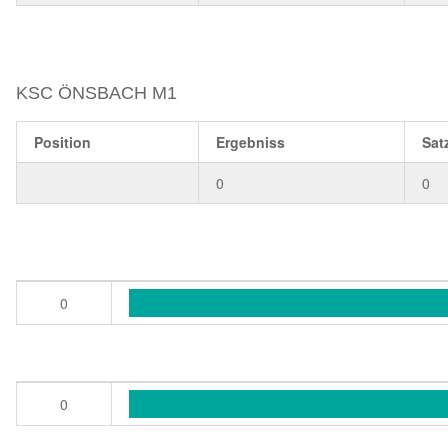
KSC ÖNSBACH M1
Position
Ergebniss
Sat
0
0
0
0