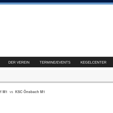
DER VEREIN
TERMINE/EVENTS
KEGELCENTER
f M1
vs
KSC Önsbach M1