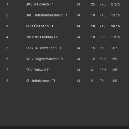
1
SKV Waldkirch F1
14
25
79,5
212,5
2
SKC Unterharmersbach F1
14
18
71,5
197,5
3
KSC Önsbach F1
14
18
71,5
187,5
4
DKC/BW Freiburg F2
14
18
59,5
176,5
5
KSG 04 Denzlingen F1
14
15
51
167
6
SG Villingen/Winzeln F1
14
12
52,5
159
7
ESV Rottweil F1
14
4
36,5
135
8
Kf. Unterkirnach F1
14
2
26
109