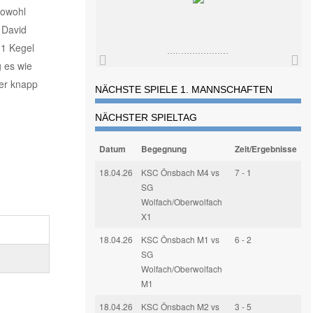
Sowohl
 David
31 Kegel
 es wie
ber knapp
NÄCHSTE SPIELE 1. MANNSCHAFTEN
NÄCHSTER SPIELTAG
Datum
Begegnung
Zeit/Ergebnisse
18.04.26
KSC Önsbach M4 vs
7 - 1
SG
Wolfach/Oberwolfach
X1
18.04.26
KSC Önsbach M1 vs
6 - 2
SG
Wolfach/Oberwolfach
M1
18.04.26
KSC Önsbach M2 vs
3 - 5