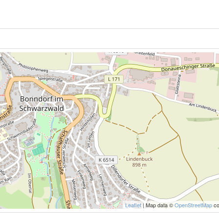
Leaflet
| Map data ©
OpenStreetMap
co