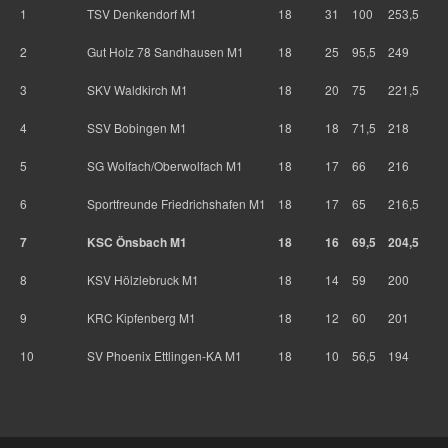
1
TSV Denkendorf M1
18
31
100
253,5
2
Gut Holz 78 Sandhausen M1
18
25
95,5
249
3
SKV Waldkirch M1
18
20
75
221,5
4
SSV Bobingen M1
18
18
71,5
218
5
SG Wolfach/Oberwolfach M1
18
17
66
216
6
Sportfreunde Friedrichshafen M1
18
17
65
216,5
7
KSC Önsbach M1
18
16
69,5
204,5
8
KSV Hölzlebruck M1
18
14
59
200
9
KRC Kipfenberg M1
18
12
60
201
10
SV Phoenix Ettlingen-KA M1
18
10
56,5
194