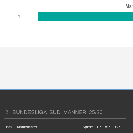
Man
0
2. BUNDESLIGA SÜD MÄNNER 25/26
Pos.
Mannschaft
Spiele
TP
MP
SP