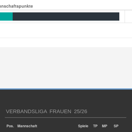
nschaftspunkte
VERBANDSLIGA FRAUEN 25/26
Pos.
Mannschaft
Spiele
TP
MP
SP