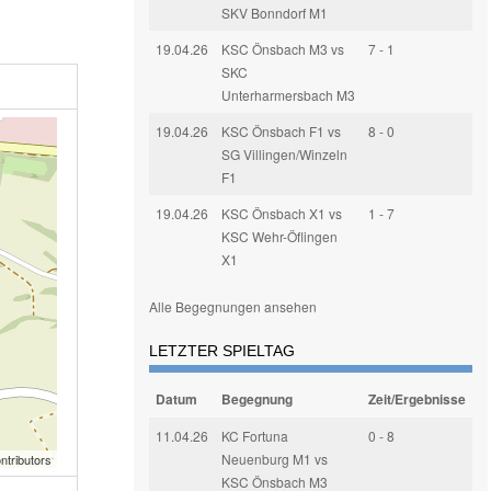
SKV Bonndorf M1
19.04.26
KSC Önsbach M3 vs
7 - 1
SKC
Unterharmersbach M3
19.04.26
KSC Önsbach F1 vs
8 - 0
SG Villingen/Winzeln
F1
19.04.26
KSC Önsbach X1 vs
1 - 7
KSC Wehr-Öflingen
X1
Alle Begegnungen ansehen
LETZTER SPIELTAG
Datum
Begegnung
Zeit/Ergebnisse
11.04.26
KC Fortuna
0 - 8
Neuenburg M1 vs
ntributors
KSC Önsbach M3