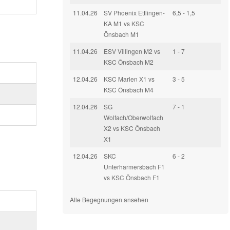
11.04.26
SV Phoenix Ettlingen-
6,5 - 1,5
KA M1 vs KSC
Önsbach M1
11.04.26
ESV Villingen M2 vs
1 - 7
KSC Önsbach M2
12.04.26
KSC Marlen X1 vs
3 - 5
KSC Önsbach M4
12.04.26
SG
7 - 1
Wolfach/Oberwolfach
X2 vs KSC Önsbach
X1
12.04.26
SKC
6 - 2
Unterharmersbach F1
vs KSC Önsbach F1
Alle Begegnungen ansehen