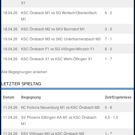
X1
18.04.26
KSC Önsbach M1 vs SG Wolfach/Oberwolfach
6 - 2
M1
18.04.26
KSC Önsbach M2 vs SKV Bonndorf M1
3 - 5
19.04.26
KSC Önsbach M3 vs SKC Unterharmersbach M3
7 - 1
19.04.26
KSC Önsbach F1 vs SG Villingen/Winzeln F1
8 - 0
19.04.26
KSC Önsbach X1 vs KSC Wehr-Öflingen X1
1 - 7
Alle Begegnungen ansehen
LETZTER SPIELTAG
Datum
Begegnung
Zeit/Ergebnisse
11.04.26
KC Fortuna Neuenburg M1 vs KSC Önsbach M3
0 - 8
11.04.26
SV Phoenix Ettlingen-KA M1 vs KSC Önsbach
6,5 - 1,5
M1
11.04.26
ESV Villingen M2 vs KSC Önsbach M2
1 - 7