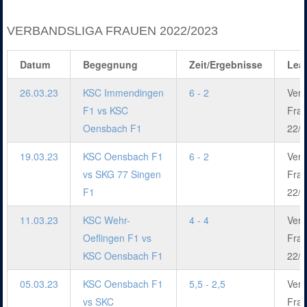
VERBANDSLIGA FRAUEN 2022/2023
Datum
Begegnung
Zeit/Ergebnisse
Lea
26.03.23
KSC Immendingen
6 - 2
Verb
F1 vs KSC
Fra
Oensbach F1
22/2
19.03.23
KSC Oensbach F1
6 - 2
Verb
vs SKG 77 Singen
Fra
F1
22/2
11.03.23
KSC Wehr-
4 - 4
Verb
Oeflingen F1 vs
Fra
KSC Oensbach F1
22/2
05.03.23
KSC Oensbach F1
5,5 - 2,5
Verb
vs SKC
Fra