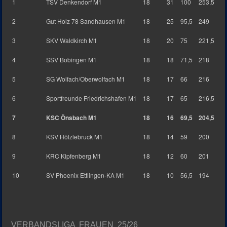
1
TSV Denkendorf M1
18
31
100
253,5
2
Gut Holz 78 Sandhausen M1
18
25
95,5
249
3
SKV Waldkirch M1
18
20
75
221,5
4
SSV Bobingen M1
18
18
71,5
218
5
SG Wolfach/Oberwolfach M1
18
17
66
216
6
Sportfreunde Friedrichshafen M1
18
17
65
216,5
7
KSC Önsbach M1
18
16
69,5
204,5
8
KSV Hölzlebruck M1
18
14
59
200
9
KRC Kipfenberg M1
18
12
60
201
10
SV Phoenix Ettlingen-KA M1
18
10
56,5
194
VERBANDSLIGA FRAUEN 25/26