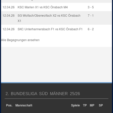
12.04.26
KSC Marlen X1 vs KSC Önsbach M4
3 - 5
12.04.26
SG Wolfach/Oberwolfach X2 vs KSC Önsbach
7 - 1
X1
12.04.26
SKC Unterharmersbach F1 vs KSC Önsbach F1
6 - 2
Alle Begegnungen ansehen
2. BUNDESLIGA SÜD MÄNNER 25/26
Pos.
Mannschaft
Spiele
TP
MP
SP