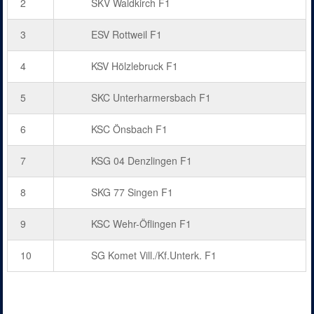
2
SKV Waldkirch F1
3
ESV Rottweil F1
4
KSV Hölzlebruck F1
5
SKC Unterharmersbach F1
6
KSC Önsbach F1
7
KSG 04 Denzlingen F1
8
SKG 77 Singen F1
9
KSC Wehr-Öflingen F1
10
SG Komet Vill./Kf.Unterk. F1