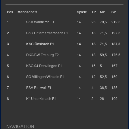
Pos.
Mannschaft
Spiele
TP
MP
SP
1
SKV Waldkirch F1
14
25
79,5
212,5
2
SKC Unterharmersbach F1
14
18
71,5
197,5
3
KSC Önsbach F1
14
18
71,5
187,5
4
DKC/BW Freiburg F2
14
18
59,5
176,5
5
KSG 04 Denzlingen F1
14
15
51
167
6
SG Villingen/Winzeln F1
14
12
52,5
159
7
ESV Rottweil F1
14
4
36,5
135
8
Kf. Unterkirnach F1
14
2
26
109
NAVIGATION