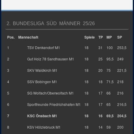
2. BUNDESLIGA SÜD MÄNNER 25/26
Pos.
Mannschaft
Spiele
TP
MP
SP
1
TSV Denkendorf M1
18
31
100
253,5
2
Gut Holz 78 Sandhausen M1
18
25
95,5
249
3
SKV Waldkirch M1
18
20
75
221,5
4
SSV Bobingen M1
18
18
71,5
218
5
SG Wolfach/Oberwolfach M1
18
17
66
216
6
Sportfreunde Friedrichshafen M1
18
17
65
216,5
7
KSC Önsbach M1
18
16
69,5
204,5
8
KSV Hölzlebruck M1
18
14
59
200