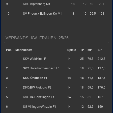
9
KRC Kipfenberg M1
18
12
60
201
10
SV Phoenix Ettlingen-KA M1
18
10
56,5
194
VERBANDSLIGA FRAUEN 25/26
Pos.
Mannschaft
Spiele
TP
MP
SP
1
SKV Waldkirch F1
14
25
79,5
212,5
2
SKC Unterharmersbach F1
14
18
71,5
197,5
3
KSC Önsbach F1
14
18
71,5
187,5
4
DKC/BW Freiburg F2
14
18
59,5
176,5
5
KSG 04 Denzlingen F1
14
15
51
167
6
SG Villingen/Winzeln F1
14
12
52,5
159