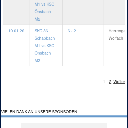
M1 vs KSC
Önsbach
M2
10.01.26
SKC 86
6 - 2
Herrengar
Schapbach
Wolfach
M1 vs KSC
Önsbach
M2
1
2
Weiter
VIELEN DANK AN UNSERE SPONSOREN