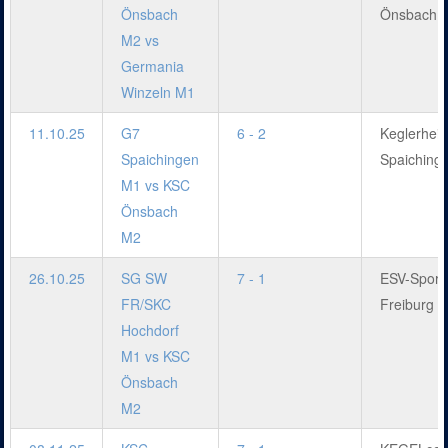
Önsbach
Önsbach
M2 vs
Germania
Winzeln M1
11.10.25
G7
6 - 2
Keglerhei
Spaichingen
Spaiching
M1 vs KSC
Önsbach
M2
26.10.25
SG SW
7 - 1
ESV-Sport
FR/SKC
Freiburg
Hochdorf
M1 vs KSC
Önsbach
M2