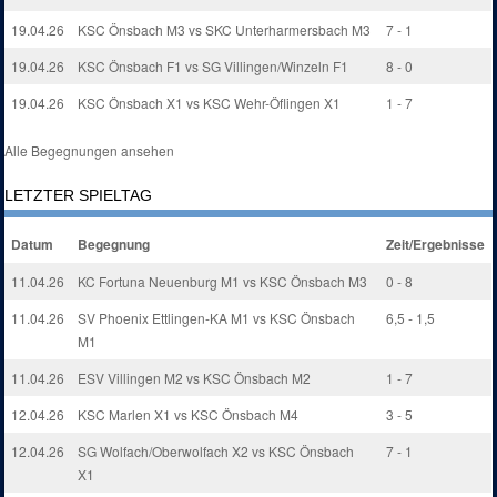
19.04.26
KSC Önsbach M3 vs SKC Unterharmersbach M3
7 - 1
19.04.26
KSC Önsbach F1 vs SG Villingen/Winzeln F1
8 - 0
19.04.26
KSC Önsbach X1 vs KSC Wehr-Öflingen X1
1 - 7
Alle Begegnungen ansehen
LETZTER SPIELTAG
Datum
Begegnung
Zeit/Ergebnisse
11.04.26
KC Fortuna Neuenburg M1 vs KSC Önsbach M3
0 - 8
11.04.26
SV Phoenix Ettlingen-KA M1 vs KSC Önsbach
6,5 - 1,5
M1
11.04.26
ESV Villingen M2 vs KSC Önsbach M2
1 - 7
12.04.26
KSC Marlen X1 vs KSC Önsbach M4
3 - 5
12.04.26
SG Wolfach/Oberwolfach X2 vs KSC Önsbach
7 - 1
X1