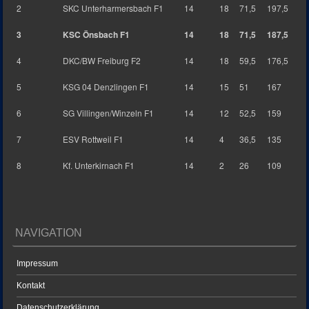
2
SKC Unterharmersbach F1
14
18
71,5
197,5
3
KSC Önsbach F1
14
18
71,5
187,5
4
DKC/BW Freiburg F2
14
18
59,5
176,5
5
KSG 04 Denzlingen F1
14
15
51
167
6
SG Villingen/Winzeln F1
14
12
52,5
159
7
ESV Rottweil F1
14
4
36,5
135
8
Kf. Unterkirnach F1
14
2
26
109
NAVIGATION
Impressum
Kontakt
Datenschutzerklärung