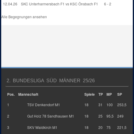
12.04.26
SKC Unterharmersbach F1 vs KSC Önsbach F1
6 - 2
Alle Begegnungen ansehen
2. BUNDESLIGA SÜD MÄNNER 25/26
Pos.
Mannschaft
Spiele
TP
MP
SP
1
TSV Denkendorf M1
18
31
100
253,5
2
Gut Holz 78 Sandhausen M1
18
25
95,5
249
3
SKV Waldkirch M1
18
20
75
221,5