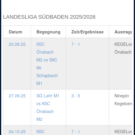
LANDESLIGA SÜDBADEN 2025/2026
Datum
Begegnung
Zeit/Ergebnisse
Austragu
20.09.25
KSC
7 - 1
KEGELcen
Önsbach
Önsbach
M2 vs SKC
86
Schapbach
M1
27.09.25
SG Lahr M1
3 - 5
Ninepin
vs KSC
Kegelcent
Önsbach
M2
04.10.25
KSC
7 - 1
KEGELcen