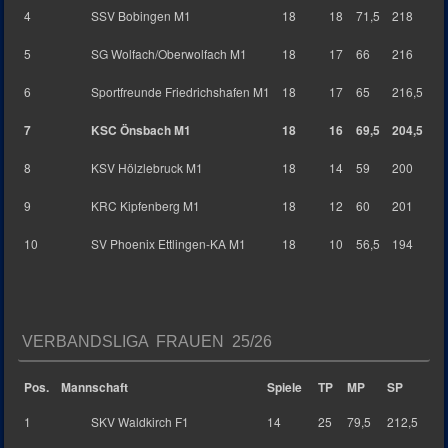
4
SSV Bobingen M1
18
18
71,5
218
5
SG Wolfach/Oberwolfach M1
18
17
66
216
6
Sportfreunde Friedrichshafen M1
18
17
65
216,5
7
KSC Önsbach M1
18
16
69,5
204,5
8
KSV Hölzlebruck M1
18
14
59
200
9
KRC Kipfenberg M1
18
12
60
201
10
SV Phoenix Ettlingen-KA M1
18
10
56,5
194
VERBANDSLIGA FRAUEN 25/26
Pos.
Mannschaft
Spiele
TP
MP
SP
1
SKV Waldkirch F1
14
25
79,5
212,5