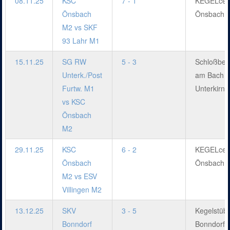
08.11.25
KSC
7 - 1
KEGELcen
Önsbach
Önsbach
M2 vs SKF
93 Lahr M1
15.11.25
SG RW
5 - 3
Schloßber
Unterk./Post
am Bach
Furtw. M1
Unterkirna
vs KSC
Önsbach
M2
29.11.25
KSC
6 - 2
KEGELcen
Önsbach
Önsbach
M2 vs ESV
Villingen M2
13.12.25
SKV
3 - 5
Kegelstübl
Bonndorf
Bonndorf