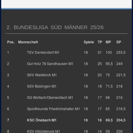
2. BUNDESLIGA SÜD MÄNNER 25/26
Pos.
Mannschaft
Spiele
TP
MP
SP
1
TSV Denkendorf M1
18
31
100
253,5
2
Gut Holz 78 Sandhausen M1
18
25
95,5
249
3
SKV Waldkirch M1
18
20
75
221,5
4
SSV Bobingen M1
18
18
71,5
218
5
SG Wolfach/Oberwolfach M1
18
17
66
216
6
Sportfreunde Friedrichshafen M1
18
17
65
216,5
7
KSC Önsbach M1
18
16
69,5
204,5
8
KSV Hölzlebruck M1
18
14
59
200