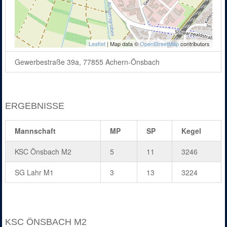
Leaflet
| Map data ©
OpenStreetMap
contributors
Gewerbestraße 39a, 77855 Achern-Önsbach
ERGEBNISSE
Mannschaft
MP
SP
Kegel
KSC Önsbach M2
5
11
3246
SG Lahr M1
3
13
3224
KSC ÖNSBACH M2