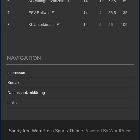
6
SG Villingen/Winzeln F1
14
12
52,5
159
7
ESV Rottweil F1
14
4
36,5
135
8
Kf. Unterkirnach F1
14
2
26
109
NAVIGATION
Impressum
Kontakt
Datenschutzerklärung
Links
Sporty free WordPress Sports Theme
Powered By WordPress