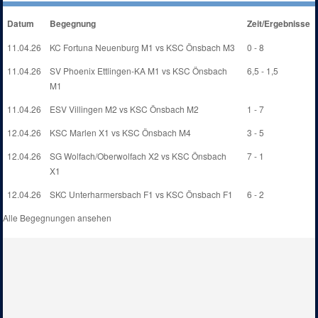
Datum
Begegnung
Zeit/Ergebnisse
11.04.26
KC Fortuna Neuenburg M1 vs KSC Önsbach M3
0 - 8
11.04.26
SV Phoenix Ettlingen-KA M1 vs KSC Önsbach
6,5 - 1,5
M1
11.04.26
ESV Villingen M2 vs KSC Önsbach M2
1 - 7
12.04.26
KSC Marlen X1 vs KSC Önsbach M4
3 - 5
12.04.26
SG Wolfach/Oberwolfach X2 vs KSC Önsbach
7 - 1
X1
12.04.26
SKC Unterharmersbach F1 vs KSC Önsbach F1
6 - 2
Alle Begegnungen ansehen