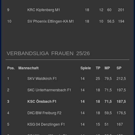
9
KRC Kipfenberg M1
18
12
60
201
10
SV Phoenix Ettlingen-KA M1
18
10
56,5
194
VERBANDSLIGA FRAUEN 25/26
Pos.
Mannschaft
Spiele
TP
MP
SP
1
SKV Waldkirch F1
14
25
79,5
212,5
2
SKC Unterharmersbach F1
14
18
71,5
197,5
3
KSC Önsbach F1
14
18
71,5
187,5
4
DKC/BW Freiburg F2
14
18
59,5
176,5
5
KSG 04 Denzlingen F1
14
15
51
167