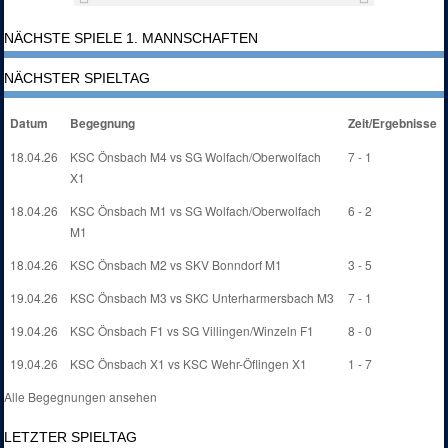
NÄCHSTE SPIELE 1. MANNSCHAFTEN
NÄCHSTER SPIELTAG
Datum
Begegnung
Zeit/Ergebnisse
18.04.26
KSC Önsbach M4 vs SG Wolfach/Oberwolfach
7 - 1
X1
18.04.26
KSC Önsbach M1 vs SG Wolfach/Oberwolfach
6 - 2
M1
18.04.26
KSC Önsbach M2 vs SKV Bonndorf M1
3 - 5
19.04.26
KSC Önsbach M3 vs SKC Unterharmersbach M3
7 - 1
19.04.26
KSC Önsbach F1 vs SG Villingen/Winzeln F1
8 - 0
19.04.26
KSC Önsbach X1 vs KSC Wehr-Öflingen X1
1 - 7
Alle Begegnungen ansehen
LETZTER SPIELTAG