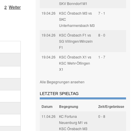
SKV Bonndorf M1
1
2
Weiter
19.04.26
KSC Önsbach M3 vs
7 - 1
SKC
Unterharmersbach M3
19.04.26
KSC Önsbach F1 vs
8 - 0
SG Villingen/Winzeln
F1
19.04.26
KSC Önsbach X1 vs
1 - 7
KSC Wehr-Öflingen
X1
Alle Begegnungen ansehen
LETZTER SPIELTAG
Datum
Begegnung
Zeit/Ergebnisse
11.04.26
KC Fortuna
0 - 8
Neuenburg M1 vs
KSC Önsbach M3