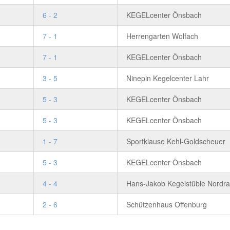
6 - 2
KEGELcenter Önsbach
7 - 1
Herrengarten Wolfach
7 - 1
KEGELcenter Önsbach
3 - 5
Ninepin Kegelcenter Lahr
5 - 3
KEGELcenter Önsbach
5 - 3
KEGELcenter Önsbach
1 - 7
Sportklause Kehl-Goldscheuer
5 - 3
KEGELcenter Önsbach
4 - 4
Hans-Jakob Kegelstüble Nordr
2 - 6
Schützenhaus Offenburg