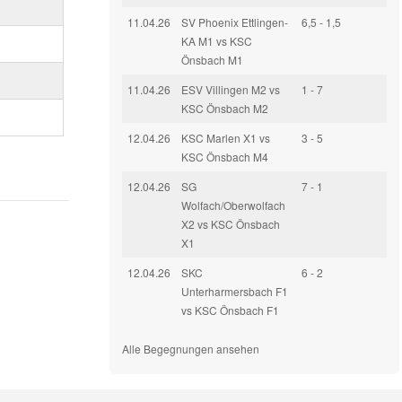
11.04.26
SV Phoenix Ettlingen-
6,5 - 1,5
KA M1 vs KSC
Önsbach M1
11.04.26
ESV Villingen M2 vs
1 - 7
KSC Önsbach M2
12.04.26
KSC Marlen X1 vs
3 - 5
KSC Önsbach M4
12.04.26
SG
7 - 1
Wolfach/Oberwolfach
X2 vs KSC Önsbach
X1
12.04.26
SKC
6 - 2
Unterharmersbach F1
vs KSC Önsbach F1
Alle Begegnungen ansehen