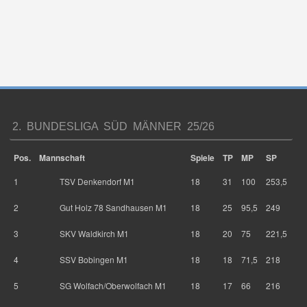
2. BUNDESLIGA SÜD MÄNNER 25/26
Pos.
Mannschaft
Spiele
TP
MP
SP
1
TSV Denkendorf M1
18
31
100
253,5
2
Gut Holz 78 Sandhausen M1
18
25
95,5
249
3
SKV Waldkirch M1
18
20
75
221,5
4
SSV Bobingen M1
18
18
71,5
218
5
SG Wolfach/Oberwolfach M1
18
17
66
216