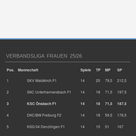
VERBANDSLIGA FRAUEN 25/26
Pos.
Mannschaft
Spiele
TP
MP
SP
1
SKV Waldkirch F1
14
25
79,5
212,5
2
SKC Unterharmersbach F1
14
18
71,5
197,5
3
KSC Önsbach F1
14
18
71,5
187,5
4
DKC/BW Freiburg F2
14
18
59,5
176,5
5
KSG 04 Denzlingen F1
14
15
51
167