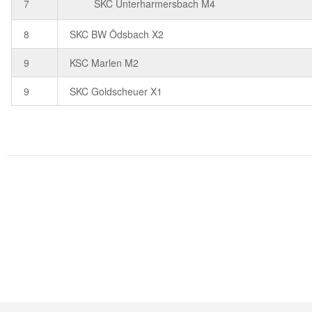
7
SKC Unterharmersbach M4
8
SKC BW Ödsbach X2
9
KSC Marlen M2
9
SKC Goldscheuer X1