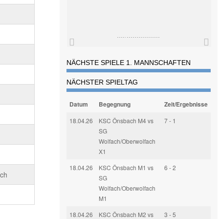
NÄCHSTE SPIELE 1. MANNSCHAFTEN
NÄCHSTER SPIELTAG
Datum
Begegnung
Zeit/Ergebnisse
18.04.26
KSC Önsbach M4 vs
7 - 1
SG
Wolfach/Oberwolfach
X1
18.04.26
KSC Önsbach M1 vs
6 - 2
ach
SG
Wolfach/Oberwolfach
M1
18.04.26
KSC Önsbach M2 vs
3 - 5