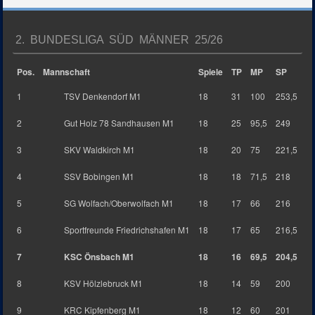
2. BUNDESLIGA SÜD MÄNNER 25/26
Pos.
Mannschaft
Spiele
TP
MP
SP
1
TSV Denkendorf M1
18
31
100
253,5
2
Gut Holz 78 Sandhausen M1
18
25
95,5
249
3
SKV Waldkirch M1
18
20
75
221,5
4
SSV Bobingen M1
18
18
71,5
218
5
SG Wolfach/Oberwolfach M1
18
17
66
216
6
Sportfreunde Friedrichshafen M1
18
17
65
216,5
7
KSC Önsbach M1
18
16
69,5
204,5
8
KSV Hölzlebruck M1
18
14
59
200
9
KRC Kipfenberg M1
18
12
60
201