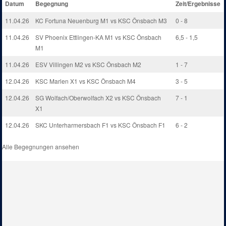
Datum
Begegnung
Zeit/Ergebnisse
11.04.26
KC Fortuna Neuenburg M1 vs KSC Önsbach M3
0 - 8
11.04.26
SV Phoenix Ettlingen-KA M1 vs KSC Önsbach
6,5 - 1,5
M1
11.04.26
ESV Villingen M2 vs KSC Önsbach M2
1 - 7
12.04.26
KSC Marlen X1 vs KSC Önsbach M4
3 - 5
12.04.26
SG Wolfach/Oberwolfach X2 vs KSC Önsbach
7 - 1
X1
12.04.26
SKC Unterharmersbach F1 vs KSC Önsbach F1
6 - 2
Alle Begegnungen ansehen