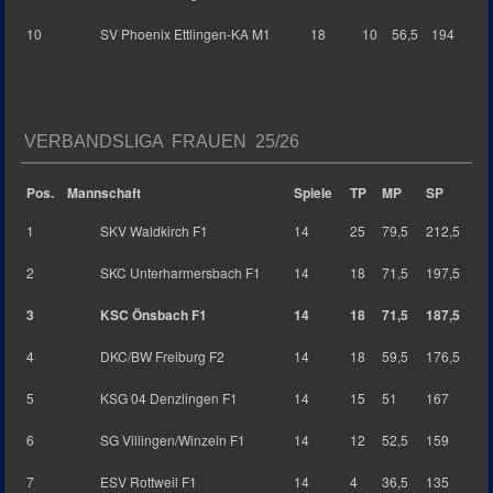
10
SV Phoenix Ettlingen-KA M1
18
10
56,5
194
VERBANDSLIGA FRAUEN 25/26
Pos.
Mannschaft
Spiele
TP
MP
SP
1
SKV Waldkirch F1
14
25
79,5
212,5
2
SKC Unterharmersbach F1
14
18
71,5
197,5
3
KSC Önsbach F1
14
18
71,5
187,5
4
DKC/BW Freiburg F2
14
18
59,5
176,5
5
KSG 04 Denzlingen F1
14
15
51
167
6
SG Villingen/Winzeln F1
14
12
52,5
159
7
ESV Rottweil F1
14
4
36,5
135