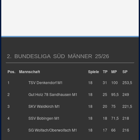
2. BUNDESLIGA SÜD MÄNNER 25/26
Pos.
Mannschaft
Spiele
TP
MP
SP
1
TSV Denkendorf M1
18
31
100
253,5
2
Gut Holz 78 Sandhausen M1
18
25
95,5
249
3
SKV Waldkirch M1
18
20
75
221,5
4
SSV Bobingen M1
18
18
71,5
218
5
SG Wolfach/Oberwolfach M1
18
17
66
216