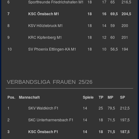
6
Sportfreunde Friedrichshafen M1
18
17
65
216,5
7
KSC Önsbach M1
18
16
69,5
204,5
8
KSV Hölzlebruck M1
18
14
59
200
9
KRC Kipfenberg M1
18
12
60
201
10
SV Phoenix Ettlingen-KA M1
18
10
56,5
194
VERBANDSLIGA FRAUEN 25/26
Pos.
Mannschaft
Spiele
TP
MP
SP
1
SKV Waldkirch F1
14
25
79,5
212,5
2
SKC Unterharmersbach F1
14
18
71,5
197,5
3
KSC Önsbach F1
14
18
71,5
187,5