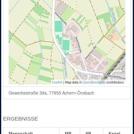
Leaflet
| Map data ©
OpenStreetMap
contributors
Gewerbestraße 39a, 77855 Achern-Önsbach
ERGEBNISSE
Mannschaft
MP
SP
Kegel