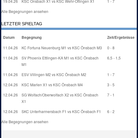
19.04.26
KSC Önsbach X1 vs KSC Wehr-Öflingen X1
1 - 7
Alle Begegnungen ansehen
LETZTER SPIELTAG
Datum
Begegnung
Zeit/Ergebnisse
11.04.26
KC Fortuna Neuenburg M1 vs KSC Önsbach M3
0 - 8
11.04.26
SV Phoenix Ettlingen-KA M1 vs KSC Önsbach
6,5 - 1,5
M1
11.04.26
ESV Villingen M2 vs KSC Önsbach M2
1 - 7
12.04.26
KSC Marlen X1 vs KSC Önsbach M4
3 - 5
12.04.26
SG Wolfach/Oberwolfach X2 vs KSC Önsbach
7 - 1
X1
12.04.26
SKC Unterharmersbach F1 vs KSC Önsbach F1
6 - 2
Alle Begegnungen ansehen