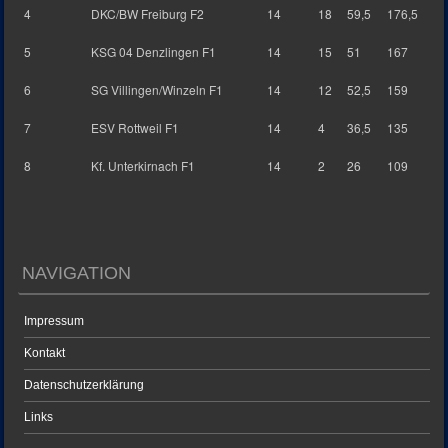
4
DKC/BW Freiburg F2
14
18
59,5
176,5
5
KSG 04 Denzlingen F1
14
15
51
167
6
SG Villingen/Winzeln F1
14
12
52,5
159
7
ESV Rottweil F1
14
4
36,5
135
8
Kf. Unterkirnach F1
14
2
26
109
NAVIGATION
Impressum
Kontakt
Datenschutzerklärung
Links