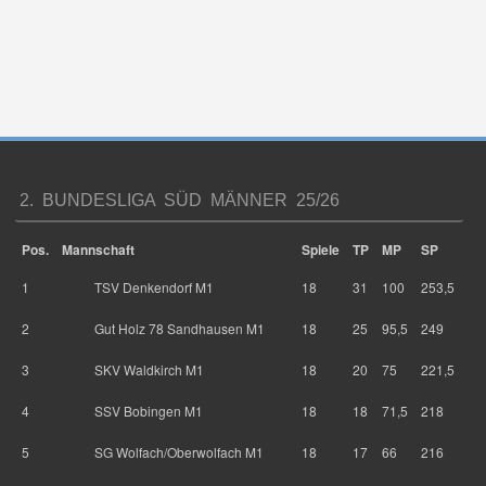
2. BUNDESLIGA SÜD MÄNNER 25/26
Pos.
Mannschaft
Spiele
TP
MP
SP
1
TSV Denkendorf M1
18
31
100
253,5
2
Gut Holz 78 Sandhausen M1
18
25
95,5
249
3
SKV Waldkirch M1
18
20
75
221,5
4
SSV Bobingen M1
18
18
71,5
218
5
SG Wolfach/Oberwolfach M1
18
17
66
216