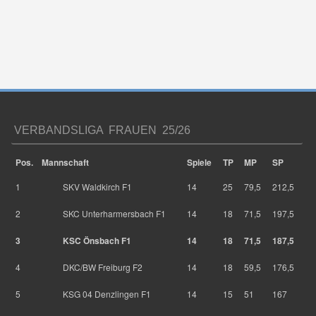
VERBANDSLIGA FRAUEN 25/26
Pos.
Mannschaft
Spiele
TP
MP
SP
1
SKV Waldkirch F1
14
25
79,5
212,5
2
SKC Unterharmersbach F1
14
18
71,5
197,5
3
KSC Önsbach F1
14
18
71,5
187,5
4
DKC/BW Freiburg F2
14
18
59,5
176,5
5
KSG 04 Denzlingen F1
14
15
51
167