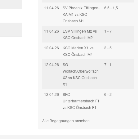
11.04.26
SV Phoenix Ettlingen-
6,5 - 1,5
KA M1 vs KSC
Önsbach M1
11.04.26
ESV Villingen M2 vs
1 - 7
KSC Önsbach M2
12.04.26
KSC Marlen X1 vs
3 - 5
KSC Önsbach M4
12.04.26
SG
7 - 1
Wolfach/Oberwolfach
X2 vs KSC Önsbach
X1
12.04.26
SKC
6 - 2
Unterharmersbach F1
vs KSC Önsbach F1
Alle Begegnungen ansehen