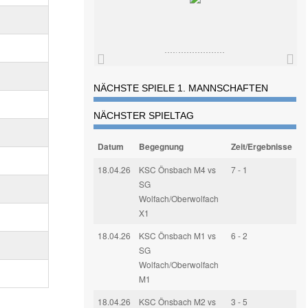
NÄCHSTE SPIELE 1. MANNSCHAFTEN
NÄCHSTER SPIELTAG
Datum
Begegnung
Zeit/Ergebnisse
18.04.26
KSC Önsbach M4 vs
7 - 1
SG
Wolfach/Oberwolfach
X1
18.04.26
KSC Önsbach M1 vs
6 - 2
SG
Wolfach/Oberwolfach
M1
18.04.26
KSC Önsbach M2 vs
3 - 5