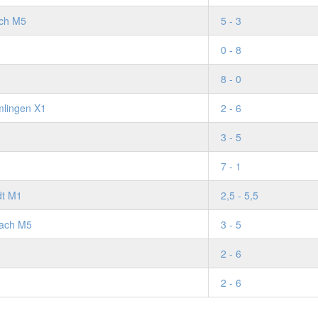
ch M5
5 - 3
0 - 8
8 - 0
lingen X1
2 - 6
3 - 5
7 - 1
dt M1
2,5 - 5,5
bach M5
3 - 5
2 - 6
2 - 6