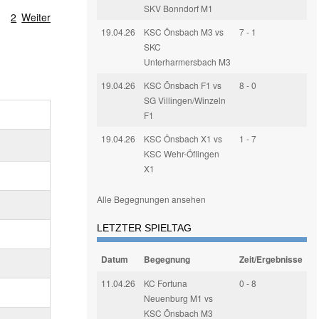
SKV Bonndorf M1
1
2
Weiter
19.04.26
KSC Önsbach M3 vs
7 - 1
SKC
Unterharmersbach M3
19.04.26
KSC Önsbach F1 vs
8 - 0
SG Villingen/Winzeln
F1
19.04.26
KSC Önsbach X1 vs
1 - 7
KSC Wehr-Öflingen
X1
Alle Begegnungen ansehen
LETZTER SPIELTAG
Datum
Begegnung
Zeit/Ergebnisse
11.04.26
KC Fortuna
0 - 8
Neuenburg M1 vs
KSC Önsbach M3