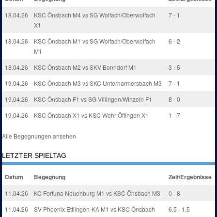
18.04.26
KSC Önsbach M4 vs SG Wolfach/Oberwolfach
7 - 1
X1
18.04.26
KSC Önsbach M1 vs SG Wolfach/Oberwolfach
6 - 2
M1
18.04.26
KSC Önsbach M2 vs SKV Bonndorf M1
3 - 5
19.04.26
KSC Önsbach M3 vs SKC Unterharmersbach M3
7 - 1
19.04.26
KSC Önsbach F1 vs SG Villingen/Winzeln F1
8 - 0
19.04.26
KSC Önsbach X1 vs KSC Wehr-Öflingen X1
1 - 7
Alle Begegnungen ansehen
LETZTER SPIELTAG
Datum
Begegnung
Zeit/Ergebnisse
11.04.26
KC Fortuna Neuenburg M1 vs KSC Önsbach M3
0 - 8
11.04.26
SV Phoenix Ettlingen-KA M1 vs KSC Önsbach
6,5 - 1,5