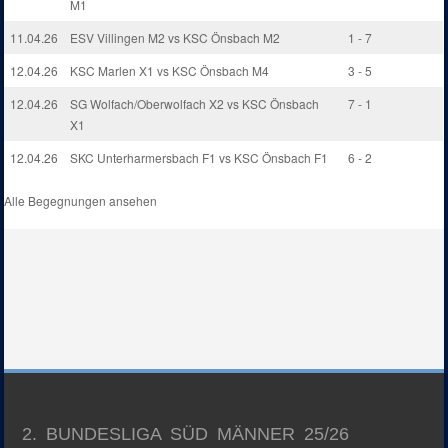
M1
11.04.26
ESV Villingen M2 vs KSC Önsbach M2
1 - 7
12.04.26
KSC Marlen X1 vs KSC Önsbach M4
3 - 5
12.04.26
SG Wolfach/Oberwolfach X2 vs KSC Önsbach
7 - 1
X1
12.04.26
SKC Unterharmersbach F1 vs KSC Önsbach F1
6 - 2
Alle Begegnungen ansehen
2. BUNDESLIGA SÜD MÄNNER 25/26