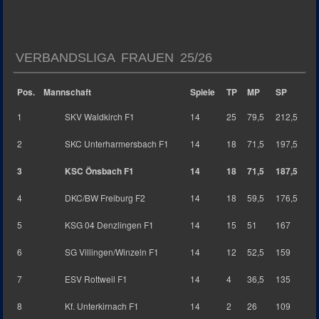
VERBANDSLIGA FRAUEN 25/26
Pos.
Mannschaft
Spiele
TP
MP
SP
1
SKV Waldkirch F1
14
25
79,5
212,5
2
SKC Unterharmersbach F1
14
18
71,5
197,5
3
KSC Önsbach F1
14
18
71,5
187,5
4
DKC/BW Freiburg F2
14
18
59,5
176,5
5
KSG 04 Denzlingen F1
14
15
51
167
6
SG Villingen/Winzeln F1
14
12
52,5
159
7
ESV Rottweil F1
14
4
36,5
135
8
Kf. Unterkirnach F1
14
2
26
109