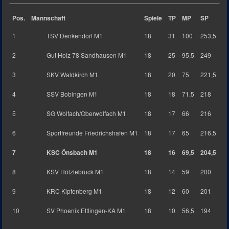
Pos.
Mannschaft
Spiele
TP
MP
SP
1
TSV Denkendorf M1
18
31
100
253,5
2
Gut Holz 78 Sandhausen M1
18
25
95,5
249
3
SKV Waldkirch M1
18
20
75
221,5
4
SSV Bobingen M1
18
18
71,5
218
5
SG Wolfach/Oberwolfach M1
18
17
66
216
6
Sportfreunde Friedrichshafen M1
18
17
65
216,5
7
KSC Önsbach M1
18
16
69,5
204,5
8
KSV Hölzlebruck M1
18
14
59
200
9
KRC Kipfenberg M1
18
12
60
201
10
SV Phoenix Ettlingen-KA M1
18
10
56,5
194