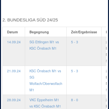
2. BUNDESLIGA SÜD 24/25
Datum
Begegnung
Zeit/Ergebnisse
L
14.09.24
SG Ettlingen M1 vs
5 - 3
2.
KSC Önsbach M1
B
M
S
21.09.24
KSC Önsbach M1 vs
5 - 3
2.
SG
B
Wolfach/Oberwolfach
M
M1
S
28.09.24
VKC Eppelheim M1
8 - 0
2.
vs KSC Önsbach M1
B