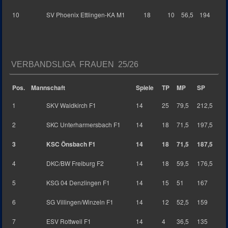
10
SV Phoenix Ettlingen-KA M1
18
10
56,5
194
VERBANDSLIGA FRAUEN 25/26
Pos.
Mannschaft
Spiele
TP
MP
SP
1
SKV Waldkirch F1
14
25
79,5
212,5
2
SKC Unterharmersbach F1
14
18
71,5
197,5
3
KSC Önsbach F1
14
18
71,5
187,5
4
DKC/BW Freiburg F2
14
18
59,5
176,5
5
KSG 04 Denzlingen F1
14
15
51
167
6
SG Villingen/Winzeln F1
14
12
52,5
159
7
ESV Rottweil F1
14
4
36,5
135