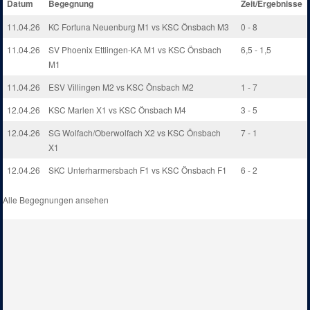
Datum
Begegnung
Zeit/Ergebnisse
11.04.26
KC Fortuna Neuenburg M1 vs KSC Önsbach M3
0 - 8
11.04.26
SV Phoenix Ettlingen-KA M1 vs KSC Önsbach
6,5 - 1,5
M1
11.04.26
ESV Villingen M2 vs KSC Önsbach M2
1 - 7
12.04.26
KSC Marlen X1 vs KSC Önsbach M4
3 - 5
12.04.26
SG Wolfach/Oberwolfach X2 vs KSC Önsbach
7 - 1
X1
12.04.26
SKC Unterharmersbach F1 vs KSC Önsbach F1
6 - 2
Alle Begegnungen ansehen