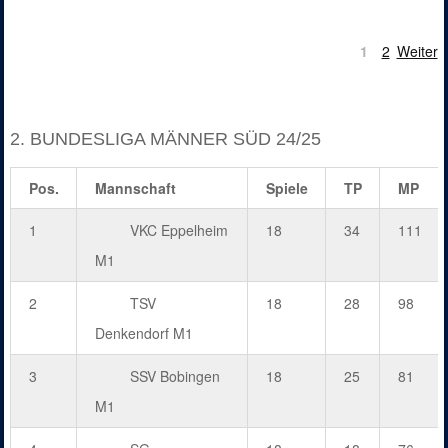
1
2
Weiter
2. BUNDESLIGA MÄNNER SÜD 24/25
Pos.
Mannschaft
Spiele
TP
MP
1
VKC Eppelheim
18
34
111
M1
2
TSV
18
28
98
Denkendorf M1
3
SSV Bobingen
18
25
81
M1