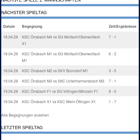
NÄCHSTER SPIELTAG
Datum
Begegnung
Zeit/Ergebnisse
18.04.26
KSC Önsbach M4 vs SG Wolfach/Oberwolfach
7 - 1
X1
18.04.26
KSC Önsbach M1 vs SG Wolfach/Oberwolfach
6 - 2
M1
18.04.26
KSC Önsbach M2 vs SKV Bonndorf M1
3 - 5
19.04.26
KSC Önsbach M3 vs SKC Unterharmersbach M3
7 - 1
19.04.26
KSC Önsbach F1 vs SG Villingen/Winzeln F1
8 - 0
19.04.26
KSC Önsbach X1 vs KSC Wehr-Öflingen X1
1 - 7
Alle Begegnungen ansehen
LETZTER SPIELTAG