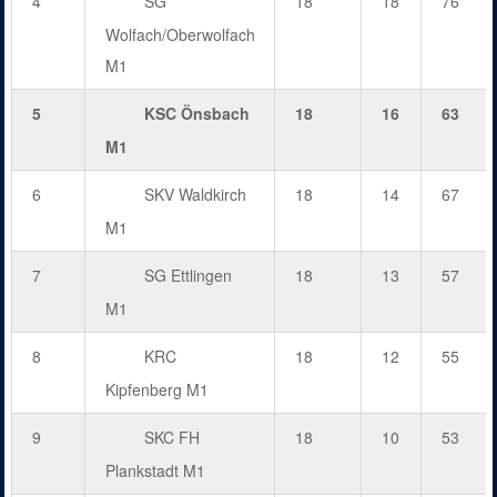
4
SG
18
18
76
Wolfach/Oberwolfach
M1
5
KSC Önsbach
18
16
63
M1
6
SKV Waldkirch
18
14
67
M1
7
SG Ettlingen
18
13
57
M1
8
KRC
18
12
55
Kipfenberg M1
9
SKC FH
18
10
53
Plankstadt M1