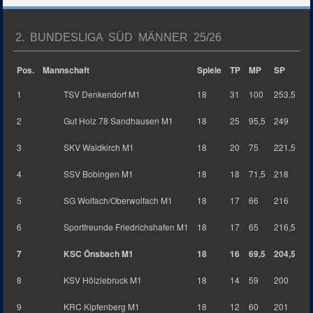
2. BUNDESLIGA SÜD MÄNNER 25/26
Pos.
Mannschaft
Spiele
TP
MP
SP
1
TSV Denkendorf M1
18
31
100
253,5
2
Gut Holz 78 Sandhausen M1
18
25
95,5
249
3
SKV Waldkirch M1
18
20
75
221,5
4
SSV Bobingen M1
18
18
71,5
218
5
SG Wolfach/Oberwolfach M1
18
17
66
216
6
Sportfreunde Friedrichshafen M1
18
17
65
216,5
7
KSC Önsbach M1
18
16
69,5
204,5
8
KSV Hölzlebruck M1
18
14
59
200
9
KRC Kipfenberg M1
18
12
60
201