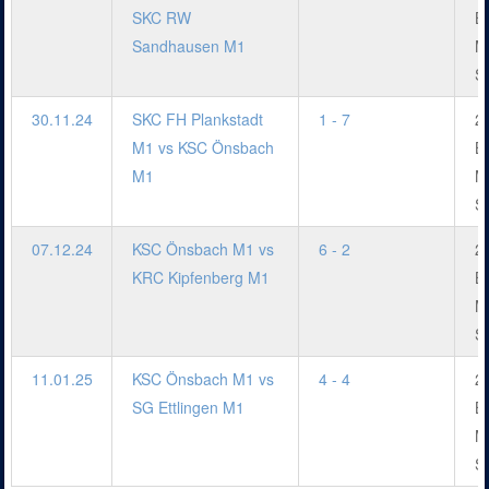
SKC RW
B
Sandhausen M1
M
S
30.11.24
SKC FH Plankstadt
1 - 7
2.
M1 vs KSC Önsbach
B
M1
M
S
07.12.24
KSC Önsbach M1 vs
6 - 2
2.
KRC Kipfenberg M1
B
M
S
11.01.25
KSC Önsbach M1 vs
4 - 4
2.
SG Ettlingen M1
B
M
S