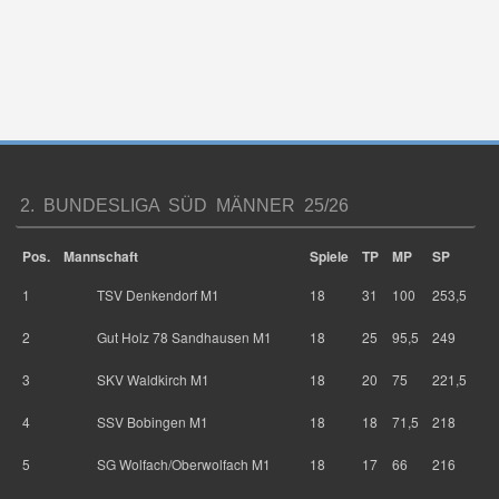
2. BUNDESLIGA SÜD MÄNNER 25/26
Pos.
Mannschaft
Spiele
TP
MP
SP
1
TSV Denkendorf M1
18
31
100
253,5
2
Gut Holz 78 Sandhausen M1
18
25
95,5
249
3
SKV Waldkirch M1
18
20
75
221,5
4
SSV Bobingen M1
18
18
71,5
218
5
SG Wolfach/Oberwolfach M1
18
17
66
216