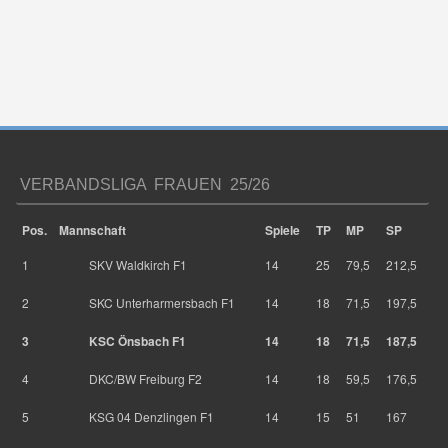
VERBANDSLIGA FRAUEN 25/26
Pos.
Mannschaft
Spiele
TP
MP
SP
1
SKV Waldkirch F1
14
25
79,5
212,5
2
SKC Unterharmersbach F1
14
18
71,5
197,5
3
KSC Önsbach F1
14
18
71,5
187,5
4
DKC/BW Freiburg F2
14
18
59,5
176,5
5
KSG 04 Denzlingen F1
14
15
51
167