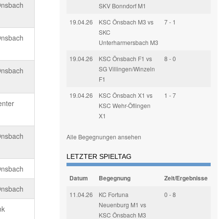
Önsbach
SKV Bonndorf M1
19.04.26
KSC Önsbach M3 vs
7 - 1
SKC
Önsbach
Unterharmersbach M3
19.04.26
KSC Önsbach F1 vs
8 - 0
SG Villingen/Winzeln
Önsbach
F1
19.04.26
KSC Önsbach X1 vs
1 - 7
enter
KSC Wehr-Öflingen
X1
Önsbach
Alle Begegnungen ansehen
LETZTER SPIELTAG
Önsbach
Datum
Begegnung
Zeit/Ergebnisse
Önsbach
11.04.26
KC Fortuna
0 - 8
Neuenburg M1 vs
nk
KSC Önsbach M3