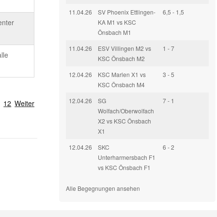
11.04.26
SV Phoenix Ettlingen-
6,5 - 1,5
enter
KA M1 vs KSC
Önsbach M1
11.04.26
ESV Villingen M2 vs
1 - 7
lle
KSC Önsbach M2
12.04.26
KSC Marlen X1 vs
3 - 5
KSC Önsbach M4
12.04.26
SG
7 - 1
…
12
Weiter
Wolfach/Oberwolfach
X2 vs KSC Önsbach
X1
12.04.26
SKC
6 - 2
Unterharmersbach F1
vs KSC Önsbach F1
Alle Begegnungen ansehen