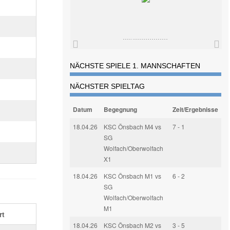
NÄCHSTE SPIELE 1. MANNSCHAFTEN
NÄCHSTER SPIELTAG
Datum
Begegnung
Zeit/Ergebnisse
18.04.26
KSC Önsbach M4 vs
7 - 1
SG
Wolfach/Oberwolfach
X1
18.04.26
KSC Önsbach M1 vs
6 - 2
SG
Wolfach/Oberwolfach
M1
rt
18.04.26
KSC Önsbach M2 vs
3 - 5