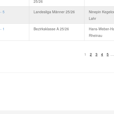
25/26
 - 5
Landesliga Männer 25/26
Ninepin Kegelc
Lahr
 - 1
Bezirksklasse A 25/26
Hans-Weber-Ha
Rheinau
1
2
3
4
5