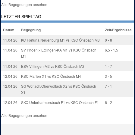
Alle Begegnungen ansehen
LETZTER SPIELTAG
Datum
Begegnung
Zeit/Ergebnisse
11.04.26
KC Fortuna Neuenburg M1 vs KSC Önsbach M3
0 - 8
11.04.26
SV Phoenix Ettlingen-KA M1 vs KSC Önsbach
6,5 - 1,5
M1
11.04.26
ESV Villingen M2 vs KSC Önsbach M2
1 - 7
12.04.26
KSC Marlen X1 vs KSC Önsbach M4
3 - 5
12.04.26
SG Wolfach/Oberwolfach X2 vs KSC Önsbach
7 - 1
X1
12.04.26
SKC Unterharmersbach F1 vs KSC Önsbach F1
6 - 2
Alle Begegnungen ansehen