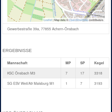
Leaflet
| Map data ©
OpenStreetMap
contributors
Gewerbestraße 39a, 77855 Achern-Önsbach
ERGEBNISSE
Mannschaft
MP
SP
Kegel
KSC Önsbach M3
7
17
3318
SG ESV Weil/A9 Malsburg M1
1
7
3193