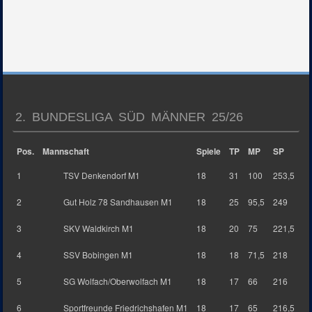
2. BUNDESLIGA SÜD MÄNNER 25/26
Pos.
Mannschaft
Spiele
TP
MP
SP
1
TSV Denkendorf M1
18
31
100
253,5
2
Gut Holz 78 Sandhausen M1
18
25
95,5
249
3
SKV Waldkirch M1
18
20
75
221,5
4
SSV Bobingen M1
18
18
71,5
218
5
SG Wolfach/Oberwolfach M1
18
17
66
216
6
Sportfreunde Friedrichshafen M1
18
17
65
216,5