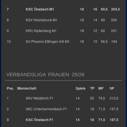
7
KSC Önsbach M1
18
16
69,5
204,5
8
KSV Hölzlebruck M1
18
14
59
200
9
KRC Kipfenberg M1
18
12
60
201
10
SV Phoenix Ettlingen-KA M1
18
10
56,5
194
VERBANDSLIGA FRAUEN 25/26
Pos.
Mannschaft
Spiele
TP
MP
SP
1
SKV Waldkirch F1
14
25
79,5
212,5
2
SKC Unterharmersbach F1
14
18
71,5
197,5
3
KSC Önsbach F1
14
18
71,5
187,5