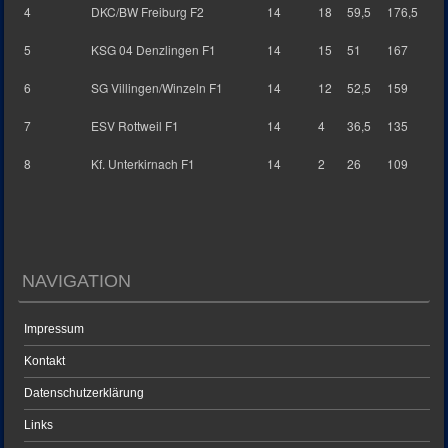
4
DKC/BW Freiburg F2
14
18
59,5
176,5
5
KSG 04 Denzlingen F1
14
15
51
167
6
SG Villingen/Winzeln F1
14
12
52,5
159
7
ESV Rottweil F1
14
4
36,5
135
8
Kf. Unterkirnach F1
14
2
26
109
NAVIGATION
Impressum
Kontakt
Datenschutzerklärung
Links