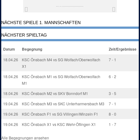
NÄCHSTE SPIELE 1. MANNSCHAFTEN
NÄCHSTER SPIELTAG
Datum
Begegnung
Zeit/Ergebnisse
18.04.26
KSC Önsbach M4 vs SG Wolfach/Oberwolfach
7 - 1
X1
18.04.26
KSC Önsbach M1 vs SG Wolfach/Oberwolfach
6 - 2
M1
18.04.26
KSC Önsbach M2 vs SKV Bonndorf M1
3 - 5
19.04.26
KSC Önsbach M3 vs SKC Unterharmersbach M3
7 - 1
19.04.26
KSC Önsbach F1 vs SG Villingen/Winzeln F1
8 - 0
19.04.26
KSC Önsbach X1 vs KSC Wehr-Öflingen X1
1 - 7
Alle Begegnungen ansehen