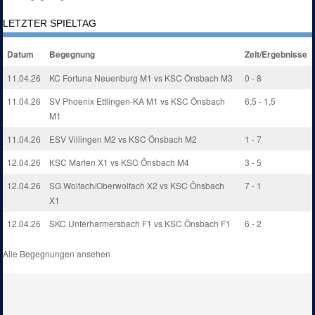
LETZTER SPIELTAG
Datum
Begegnung
Zeit/Ergebnisse
11.04.26
KC Fortuna Neuenburg M1 vs KSC Önsbach M3
0 - 8
11.04.26
SV Phoenix Ettlingen-KA M1 vs KSC Önsbach
6,5 - 1,5
M1
11.04.26
ESV Villingen M2 vs KSC Önsbach M2
1 - 7
12.04.26
KSC Marlen X1 vs KSC Önsbach M4
3 - 5
12.04.26
SG Wolfach/Oberwolfach X2 vs KSC Önsbach
7 - 1
X1
12.04.26
SKC Unterharmersbach F1 vs KSC Önsbach F1
6 - 2
Alle Begegnungen ansehen