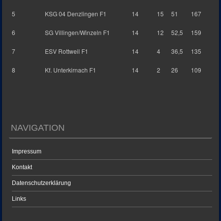
5
KSG 04 Denzlingen F1
14
15
51
167
6
SG Villingen/Winzeln F1
14
12
52,5
159
7
ESV Rottweil F1
14
4
36,5
135
8
Kf. Unterkirnach F1
14
2
26
109
NAVIGATION
Impressum
Kontakt
Datenschutzerklärung
Links