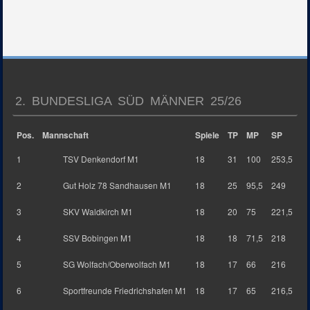
2. BUNDESLIGA SÜD MÄNNER 25/26
Pos.
Mannschaft
Spiele
TP
MP
SP
1
TSV Denkendorf M1
18
31
100
253,5
2
Gut Holz 78 Sandhausen M1
18
25
95,5
249
3
SKV Waldkirch M1
18
20
75
221,5
4
SSV Bobingen M1
18
18
71,5
218
5
SG Wolfach/Oberwolfach M1
18
17
66
216
6
Sportfreunde Friedrichshafen M1
18
17
65
216,5