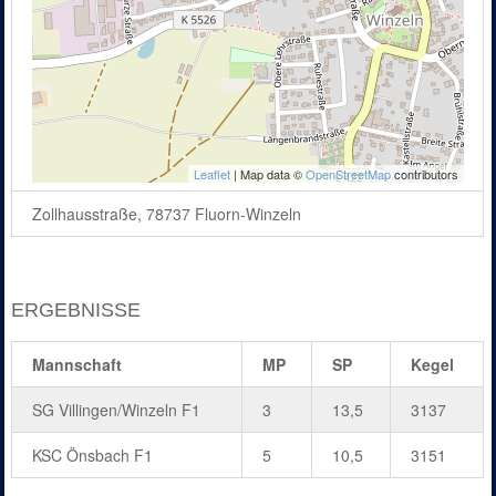
Leaflet
| Map data ©
OpenStreetMap
contributors
Zollhausstraße, 78737 Fluorn-Winzeln
ERGEBNISSE
Mannschaft
MP
SP
Kegel
SG Villingen/Winzeln F1
3
13,5
3137
KSC Önsbach F1
5
10,5
3151