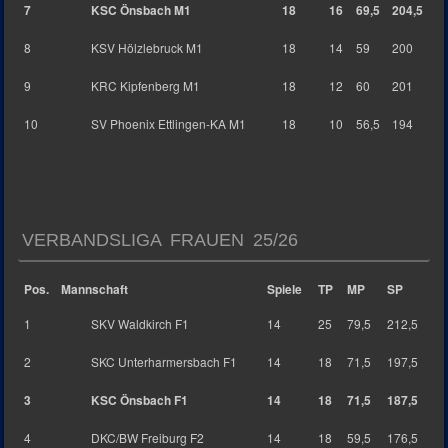
7
KSC Önsbach M1
18
16
69,5
204,5
8
KSV Hölzlebruck M1
18
14
59
200
9
KRC Kipfenberg M1
18
12
60
201
10
SV Phoenix Ettlingen-KA M1
18
10
56,5
194
VERBANDSLIGA FRAUEN 25/26
Pos.
Mannschaft
Spiele
TP
MP
SP
1
SKV Waldkirch F1
14
25
79,5
212,5
2
SKC Unterharmersbach F1
14
18
71,5
197,5
3
KSC Önsbach F1
14
18
71,5
187,5
4
DKC/BW Freiburg F2
14
18
59,5
176,5