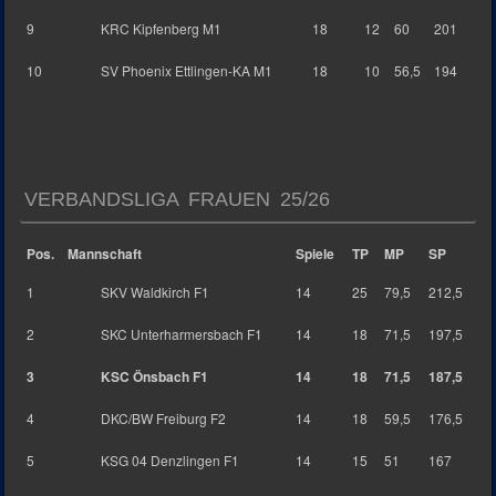
9
KRC Kipfenberg M1
18
12
60
201
10
SV Phoenix Ettlingen-KA M1
18
10
56,5
194
VERBANDSLIGA FRAUEN 25/26
Pos.
Mannschaft
Spiele
TP
MP
SP
1
SKV Waldkirch F1
14
25
79,5
212,5
2
SKC Unterharmersbach F1
14
18
71,5
197,5
3
KSC Önsbach F1
14
18
71,5
187,5
4
DKC/BW Freiburg F2
14
18
59,5
176,5
5
KSG 04 Denzlingen F1
14
15
51
167