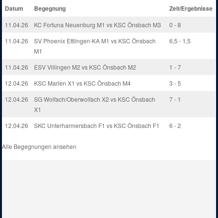
Datum
Begegnung
Zeit/Ergebnisse
11.04.26
KC Fortuna Neuenburg M1 vs KSC Önsbach M3
0 - 8
11.04.26
SV Phoenix Ettlingen-KA M1 vs KSC Önsbach
6,5 - 1,5
M1
11.04.26
ESV Villingen M2 vs KSC Önsbach M2
1 - 7
12.04.26
KSC Marlen X1 vs KSC Önsbach M4
3 - 5
12.04.26
SG Wolfach/Oberwolfach X2 vs KSC Önsbach
7 - 1
X1
12.04.26
SKC Unterharmersbach F1 vs KSC Önsbach F1
6 - 2
Alle Begegnungen ansehen