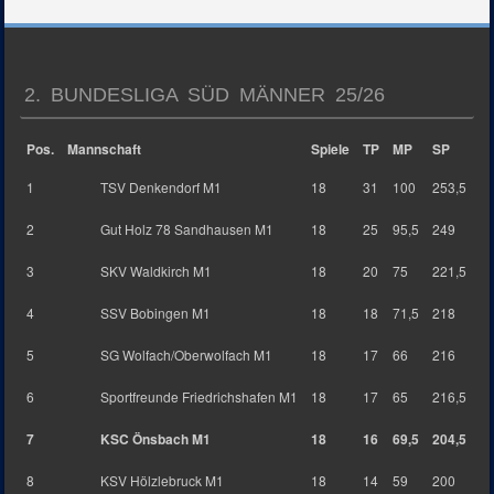
2. BUNDESLIGA SÜD MÄNNER 25/26
Pos.
Mannschaft
Spiele
TP
MP
SP
1
TSV Denkendorf M1
18
31
100
253,5
2
Gut Holz 78 Sandhausen M1
18
25
95,5
249
3
SKV Waldkirch M1
18
20
75
221,5
4
SSV Bobingen M1
18
18
71,5
218
5
SG Wolfach/Oberwolfach M1
18
17
66
216
6
Sportfreunde Friedrichshafen M1
18
17
65
216,5
7
KSC Önsbach M1
18
16
69,5
204,5
8
KSV Hölzlebruck M1
18
14
59
200