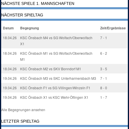
NÄCHSTE SPIELE 1. MANNSCHAFTEN
NÄCHSTER SPIELTAG
Datum
Begegnung
Zeit/Ergebnisse
18.04.26
KSC Önsbach M4 vs SG Wolfach/Oberwolfach
7 - 1
X1
18.04.26
KSC Önsbach M1 vs SG Wolfach/Oberwolfach
6 - 2
M1
18.04.26
KSC Önsbach M2 vs SKV Bonndorf M1
3 - 5
19.04.26
KSC Önsbach M3 vs SKC Unterharmersbach M3
7 - 1
19.04.26
KSC Önsbach F1 vs SG Villingen/Winzeln F1
8 - 0
19.04.26
KSC Önsbach X1 vs KSC Wehr-Öflingen X1
1 - 7
Alle Begegnungen ansehen
LETZTER SPIELTAG