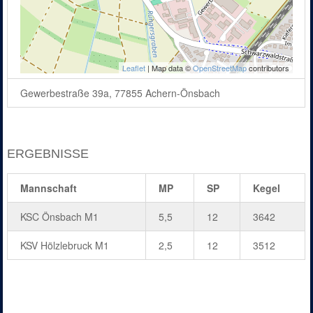
Leaflet
| Map data ©
OpenStreetMap
contributors
Gewerbestraße 39a, 77855 Achern-Önsbach
ERGEBNISSE
Mannschaft
MP
SP
Kegel
KSC Önsbach M1
5,5
12
3642
KSV Hölzlebruck M1
2,5
12
3512