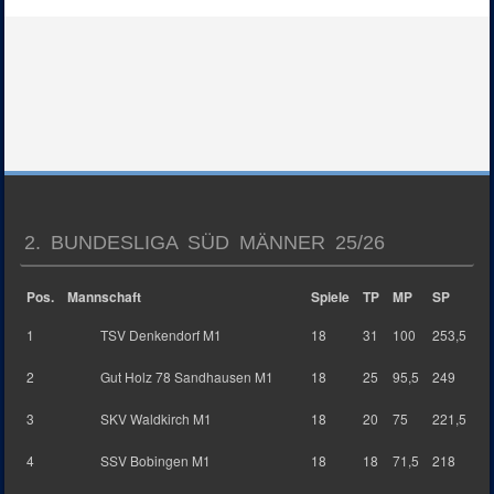
2. BUNDESLIGA SÜD MÄNNER 25/26
Pos.
Mannschaft
Spiele
TP
MP
SP
1
TSV Denkendorf M1
18
31
100
253,5
2
Gut Holz 78 Sandhausen M1
18
25
95,5
249
3
SKV Waldkirch M1
18
20
75
221,5
4
SSV Bobingen M1
18
18
71,5
218