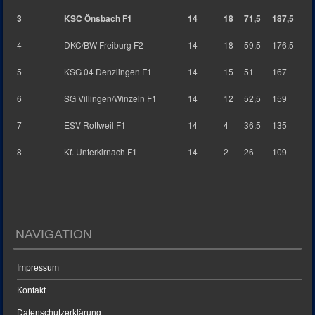
3
KSC Önsbach F1
14
18
71,5
187,5
4
DKC/BW Freiburg F2
14
18
59,5
176,5
5
KSG 04 Denzlingen F1
14
15
51
167
6
SG Villingen/Winzeln F1
14
12
52,5
159
7
ESV Rottweil F1
14
4
36,5
135
8
Kf. Unterkirnach F1
14
2
26
109
NAVIGATION
Impressum
Kontakt
Datenschutzerklärung