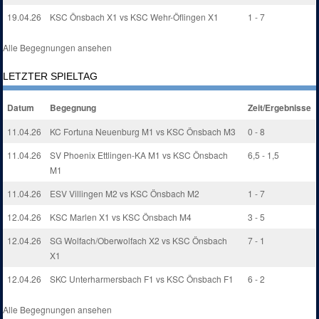
19.04.26
KSC Önsbach X1 vs KSC Wehr-Öflingen X1
1 - 7
Alle Begegnungen ansehen
LETZTER SPIELTAG
Datum
Begegnung
Zeit/Ergebnisse
11.04.26
KC Fortuna Neuenburg M1 vs KSC Önsbach M3
0 - 8
11.04.26
SV Phoenix Ettlingen-KA M1 vs KSC Önsbach
6,5 - 1,5
M1
11.04.26
ESV Villingen M2 vs KSC Önsbach M2
1 - 7
12.04.26
KSC Marlen X1 vs KSC Önsbach M4
3 - 5
12.04.26
SG Wolfach/Oberwolfach X2 vs KSC Önsbach
7 - 1
X1
12.04.26
SKC Unterharmersbach F1 vs KSC Önsbach F1
6 - 2
Alle Begegnungen ansehen