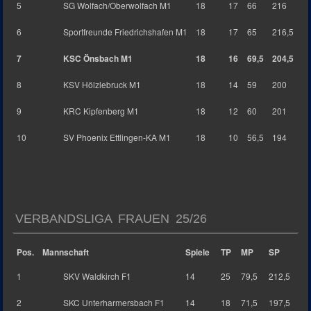
5
SG Wolfach/Oberwolfach M1
18
17
66
216
6
Sportfreunde Friedrichshafen M1
18
17
65
216,5
7
KSC Önsbach M1
18
16
69,5
204,5
8
KSV Hölzlebruck M1
18
14
59
200
9
KRC Kipfenberg M1
18
12
60
201
10
SV Phoenix Ettlingen-KA M1
18
10
56,5
194
VERBANDSLIGA FRAUEN 25/26
Pos.
Mannschaft
Spiele
TP
MP
SP
1
SKV Waldkirch F1
14
25
79,5
212,5
2
SKC Unterharmersbach F1
14
18
71,5
197,5