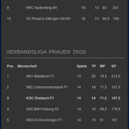
9
KRC Kipfenberg M1
18
12
60
201
10
SV Phoenix Ettlingen-KA M1
18
10
56,5
194
VERBANDSLIGA FRAUEN 25/26
Pos.
Mannschaft
Spiele
TP
MP
SP
1
SKV Waldkirch F1
14
25
79,5
212,5
2
SKC Unterharmersbach F1
14
18
71,5
197,5
3
KSC Önsbach F1
14
18
71,5
187,5
4
DKC/BW Freiburg F2
14
18
59,5
176,5
5
KSG 04 Denzlingen F1
14
15
51
167