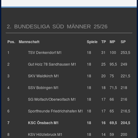
2. BUNDESLIGA SÜD MÄNNER 25/26
Pos.
Mannschaft
Spiele
TP
MP
SP
1
TSV Denkendorf M1
18
31
100
253,5
2
Gut Holz 78 Sandhausen M1
18
25
95,5
249
3
SKV Waldkirch M1
18
20
75
221,5
4
SSV Bobingen M1
18
18
71,5
218
5
SG Wolfach/Oberwolfach M1
18
17
66
216
6
Sportfreunde Friedrichshafen M1
18
17
65
216,5
7
KSC Önsbach M1
18
16
69,5
204,5
8
KSV Hölzlebruck M1
18
14
59
200