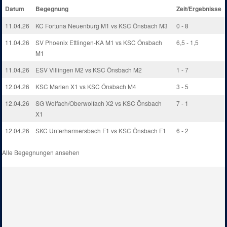
Datum
Begegnung
Zeit/Ergebnisse
11.04.26
KC Fortuna Neuenburg M1 vs KSC Önsbach M3
0 - 8
11.04.26
SV Phoenix Ettlingen-KA M1 vs KSC Önsbach
6,5 - 1,5
M1
11.04.26
ESV Villingen M2 vs KSC Önsbach M2
1 - 7
12.04.26
KSC Marlen X1 vs KSC Önsbach M4
3 - 5
12.04.26
SG Wolfach/Oberwolfach X2 vs KSC Önsbach
7 - 1
X1
12.04.26
SKC Unterharmersbach F1 vs KSC Önsbach F1
6 - 2
Alle Begegnungen ansehen