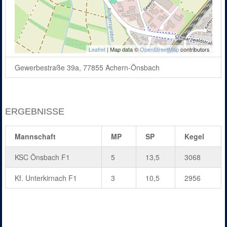
Leaflet
| Map data ©
OpenStreetMap
contributors
Gewerbestraße 39a, 77855 Achern-Önsbach
ERGEBNISSE
Mannschaft
MP
SP
Kegel
KSC Önsbach F1
5
13,5
3068
Kf. Unterkirnach F1
3
10,5
2956