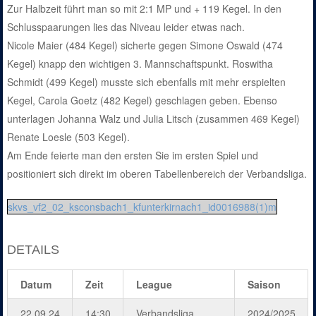
Zur Halbzeit führt man so mit 2:1 MP und + 119 Kegel. In den
Schlusspaarungen lies das Niveau leider etwas nach.
Nicole Maier (484 Kegel) sicherte gegen Simone Oswald (474
Kegel) knapp den wichtigen 3. Mannschaftspunkt. Roswitha
Schmidt (499 Kegel) musste sich ebenfalls mit mehr erspielten
Kegel, Carola Goetz (482 Kegel) geschlagen geben. Ebenso
unterlagen Johanna Walz und Julia Litsch (zusammen 469 Kegel)
Renate Loesle (503 Kegel).
Am Ende feierte man den ersten Sie im ersten Spiel und
positioniert sich direkt im oberen Tabellenbereich der Verbandsliga.
skvs_vf2_02_ksconsbach1_kfunterkirnach1_id0016988(1)m
DETAILS
Datum
Zeit
League
Saison
22.09.24
14:30
Verbandsliga
2024/2025