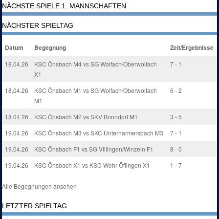
NÄCHSTE SPIELE 1. MANNSCHAFTEN
NÄCHSTER SPIELTAG
Datum
Begegnung
Zeit/Ergebnisse
18.04.26
KSC Önsbach M4 vs SG Wolfach/Oberwolfach
7 - 1
X1
18.04.26
KSC Önsbach M1 vs SG Wolfach/Oberwolfach
6 - 2
M1
18.04.26
KSC Önsbach M2 vs SKV Bonndorf M1
3 - 5
19.04.26
KSC Önsbach M3 vs SKC Unterharmersbach M3
7 - 1
19.04.26
KSC Önsbach F1 vs SG Villingen/Winzeln F1
8 - 0
19.04.26
KSC Önsbach X1 vs KSC Wehr-Öflingen X1
1 - 7
Alle Begegnungen ansehen
LETZTER SPIELTAG