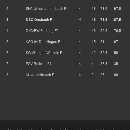
2
SKC Unterharmersbach F1
14
18
71,5
197,5
3
KSC Önsbach F1
14
18
71,5
187,5
4
DKC/BW Freiburg F2
14
18
59,5
176,5
5
KSG 04 Denzlingen F1
14
15
51
167
6
SG Villingen/Winzeln F1
14
12
52,5
159
7
ESV Rottweil F1
14
4
36,5
135
8
Kf. Unterkirnach F1
14
2
26
109