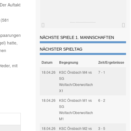
Der Auftakt
 (581
sspaarungen
NÄCHSTE SPIELE 1. MANNSCHAFTEN
el) hatte,
NÄCHSTER SPIELTAG
inen
Datum
Begegnung
Zeit/Ergebnisse
ieder, mit
18.04.26
KSC Önsbach M4 vs
7 - 1
SG
Wolfach/Oberwolfach
X1
18.04.26
KSC Önsbach M1 vs
6 - 2
SG
Wolfach/Oberwolfach
M1
18.04.26
KSC Önsbach M2 vs
3 - 5