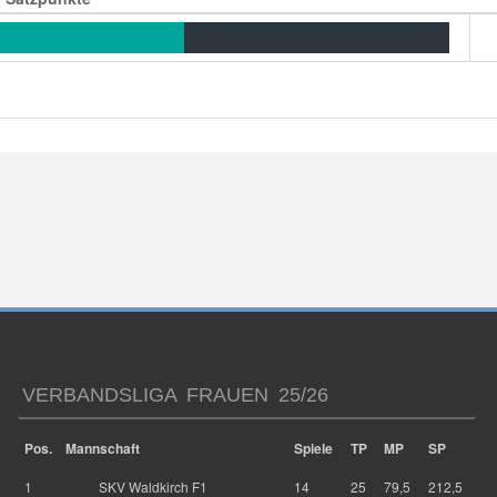
VERBANDSLIGA FRAUEN 25/26
Pos.
Mannschaft
Spiele
TP
MP
SP
1
SKV Waldkirch F1
14
25
79,5
212,5