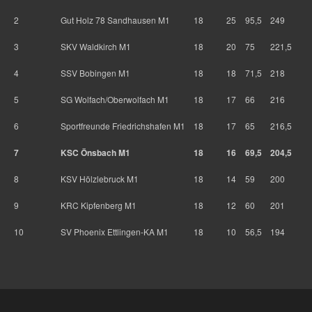
2
Gut Holz 78 Sandhausen M1
18
25
95,5
249
3
SKV Waldkirch M1
18
20
75
221,5
4
SSV Bobingen M1
18
18
71,5
218
5
SG Wolfach/Oberwolfach M1
18
17
66
216
6
Sportfreunde Friedrichshafen M1
18
17
65
216,5
7
KSC Önsbach M1
18
16
69,5
204,5
8
KSV Hölzlebruck M1
18
14
59
200
9
KRC Kipfenberg M1
18
12
60
201
10
SV Phoenix Ettlingen-KA M1
18
10
56,5
194