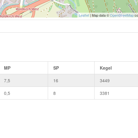
Leaflet
| Map data ©
OpenStreetMap
co
MP
SP
Kegel
7,5
16
3449
0,5
8
3381