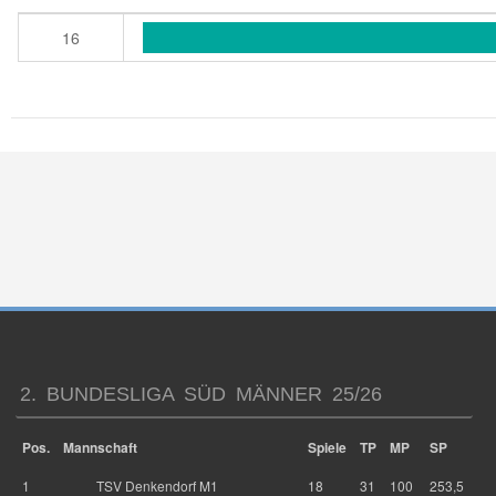
16
2. BUNDESLIGA SÜD MÄNNER 25/26
Pos.
Mannschaft
Spiele
TP
MP
SP
1
TSV Denkendorf M1
18
31
100
253,5