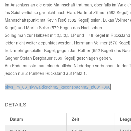
Im Anschluss an die erste Mannschaft trat man, ebenfalls im Waldki
ins Spiel verlief so gar nicht nach Plan. Hartmut Zillmer (582 Kegel
Mannschaftspunkt mit Kevin Rieß (582 Kegel) teilen. Lukas Vollme
Kegel) und Martin Selke (572 Kegel) das Nachsehen.
So lag man zur Halbzeit mit 2,5:0,5 LP und – 48 Kegel in Rückstan
leider nicht weiter gepunktet werden. Herrmann Vollmer (576 Kegel)
trotz mehr gespielter Kegel, gegen Jan Rother (552 Kegel) das Nac
Gegner Stefan Bergbauer (569 Kegel) geschlagen geben.
Am Ende musste man eine deutliche Niederlage verbuchen. In der Ta
jedoch nur 2 Punkten Rückstand auf Platz 1.
skvs_lm_06_skvwaldkirchm2_ksconsbachm2_id0017860
DETAILS
Datum
Zeit
Leag
02.11.24
17:00
Lande