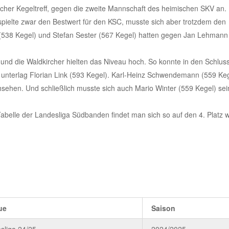
rcher Kegeltreff, gegen die zweite Mannschaft des heimischen SKV an. 
) spielte zwar den Bestwert für den KSC, musste sich aber trotzdem den
r (538 Kegel) und Stefan Sester (567 Kegel) hatten gegen Jan Lehmann
d und die Waldkircher hielten das Niveau hoch. So konnte in den Schlu
 unterlag Florian Link (593 Kegel). Karl-Heinz Schwendemann (559 Keg
hsehen. Und schließlich musste sich auch Mario Winter (559 Kegel) se
belle der Landesliga Südbanden findet man sich so auf den 4. Platz w
ue
Saison
sliga 24/25
2024/2025