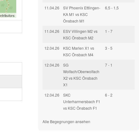
11.04.26
SV Phoenix Ettlingen-
6,5 - 1,5
KA M1 vs KSC
ntributors
Önsbach M1
11.04.26
ESV Villingen M2 vs
1 - 7
KSC Önsbach M2
12.04.26
KSC Marlen X1 vs
3 - 5
KSC Önsbach M4
12.04.26
SG
7 - 1
Wolfach/Oberwolfach
X2 vs KSC Önsbach
X1
12.04.26
SKC
6 - 2
Unterharmersbach F1
vs KSC Önsbach F1
Alle Begegnungen ansehen