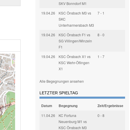
SKV Bonndorf M1
19.04.26
KSC Önsbach M3 vs
7 - 1
SKC
Unterharmersbach M3
19.04.26
KSC Önsbach F1 vs
8 - 0
SG Villingen/Winzeln
F1
19.04.26
KSC Önsbach X1 vs
1 - 7
KSC Wehr-Öflingen
X1
Alle Begegnungen ansehen
LETZTER SPIELTAG
Datum
Begegnung
Zeit/Ergebnisse
11.04.26
KC Fortuna
0 - 8
Neuenburg M1 vs
KSC Önsbach M3