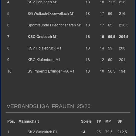
4
SSV Bobingen M1
18
18
71,5
218
5
SG Wolfach/Oberwolfach M1
18
17
66
216
6
Sportfreunde Friedrichshafen M1
18
17
65
216,5
7
KSC Önsbach M1
18
16
69,5
204,5
8
KSV Hölzlebruck M1
18
14
59
200
9
KRC Kipfenberg M1
18
12
60
201
10
SV Phoenix Ettlingen-KA M1
18
10
56,5
194
VERBANDSLIGA FRAUEN 25/26
Pos.
Mannschaft
Spiele
TP
MP
SP
1
SKV Waldkirch F1
14
25
79,5
212,5