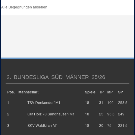
Alle Begegnungen ansehen
2. BUNDESLIGA SÜD MÄNNER 25/26
Pos.
Mannschaft
Spiele
TP
MP
SP
1
TSV Denkendorf M1
18
31
100
253,5
2
Gut Holz 78 Sandhausen M1
18
25
95,5
249
3
SKV Waldkirch M1
18
20
75
221,5