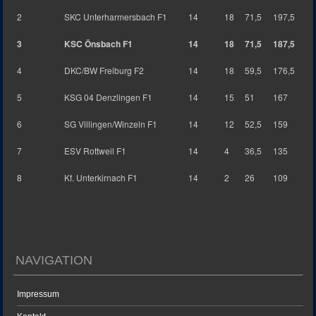
2
SKC Unterharmersbach F1
14
18
71,5
197,5
3
KSC Önsbach F1
14
18
71,5
187,5
4
DKC/BW Freiburg F2
14
18
59,5
176,5
5
KSG 04 Denzlingen F1
14
15
51
167
6
SG Villingen/Winzeln F1
14
12
52,5
159
7
ESV Rottweil F1
14
4
36,5
135
8
Kf. Unterkirnach F1
14
2
26
109
NAVIGATION
Impressum