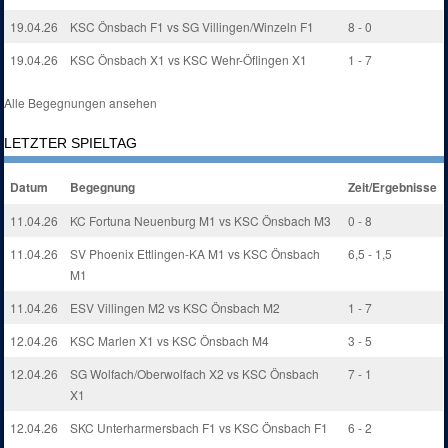
19.04.26
KSC Önsbach F1 vs SG Villingen/Winzeln F1
8 - 0
19.04.26
KSC Önsbach X1 vs KSC Wehr-Öflingen X1
1 - 7
Alle Begegnungen ansehen
LETZTER SPIELTAG
Datum
Begegnung
Zeit/Ergebnisse
11.04.26
KC Fortuna Neuenburg M1 vs KSC Önsbach M3
0 - 8
11.04.26
SV Phoenix Ettlingen-KA M1 vs KSC Önsbach
6,5 - 1,5
M1
11.04.26
ESV Villingen M2 vs KSC Önsbach M2
1 - 7
12.04.26
KSC Marlen X1 vs KSC Önsbach M4
3 - 5
12.04.26
SG Wolfach/Oberwolfach X2 vs KSC Önsbach
7 - 1
X1
12.04.26
SKC Unterharmersbach F1 vs KSC Önsbach F1
6 - 2