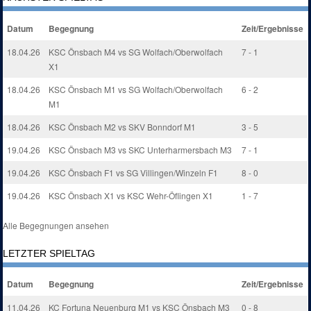
Datum
Begegnung
Zeit/Ergebnisse
18.04.26
KSC Önsbach M4 vs SG Wolfach/Oberwolfach
7 - 1
X1
18.04.26
KSC Önsbach M1 vs SG Wolfach/Oberwolfach
6 - 2
M1
18.04.26
KSC Önsbach M2 vs SKV Bonndorf M1
3 - 5
19.04.26
KSC Önsbach M3 vs SKC Unterharmersbach M3
7 - 1
19.04.26
KSC Önsbach F1 vs SG Villingen/Winzeln F1
8 - 0
19.04.26
KSC Önsbach X1 vs KSC Wehr-Öflingen X1
1 - 7
Alle Begegnungen ansehen
LETZTER SPIELTAG
Datum
Begegnung
Zeit/Ergebnisse
11.04.26
KC Fortuna Neuenburg M1 vs KSC Önsbach M3
0 - 8