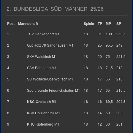
2. BUNDESLIGA SÜD MÄNNER 25/26
Pos.
Mannschaft
Spiele
TP
MP
SP
1
TSV Denkendorf M1
18
31
100
253,5
2
Gut Holz 78 Sandhausen M1
18
25
95,5
249
3
SKV Waldkirch M1
18
20
75
221,5
4
SSV Bobingen M1
18
18
71,5
218
5
SG Wolfach/Oberwolfach M1
18
17
66
216
6
Sportfreunde Friedrichshafen M1
18
17
65
216,5
7
KSC Önsbach M1
18
16
69,5
204,5
8
KSV Hölzlebruck M1
18
14
59
200
9
KRC Kipfenberg M1
18
12
60
201