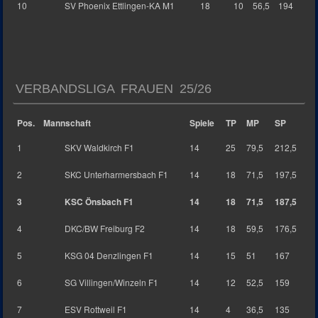
10
SV Phoenix Ettlingen-KA M1
18
10
56,5
194
VERBANDSLIGA FRAUEN 25/26
Pos.
Mannschaft
Spiele
TP
MP
SP
1
SKV Waldkirch F1
14
25
79,5
212,5
2
SKC Unterharmersbach F1
14
18
71,5
197,5
3
KSC Önsbach F1
14
18
71,5
187,5
4
DKC/BW Freiburg F2
14
18
59,5
176,5
5
KSG 04 Denzlingen F1
14
15
51
167
6
SG Villingen/Winzeln F1
14
12
52,5
159
7
ESV Rottweil F1
14
4
36,5
135