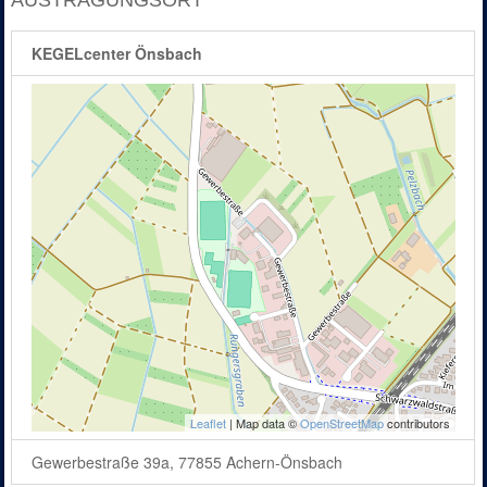
KEGELcenter Önsbach
Leaflet
| Map data ©
OpenStreetMap
contributors
Gewerbestraße 39a, 77855 Achern-Önsbach