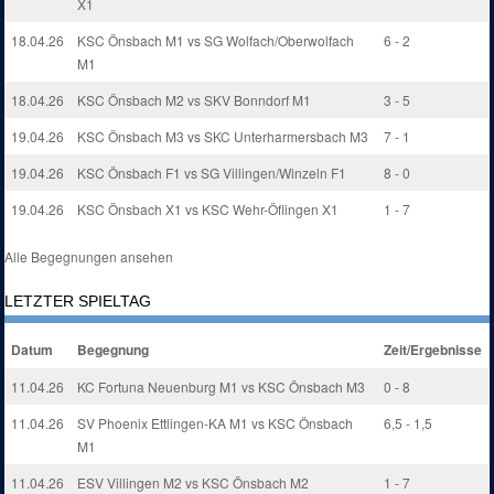
X1
18.04.26
KSC Önsbach M1 vs SG Wolfach/Oberwolfach
6 - 2
M1
18.04.26
KSC Önsbach M2 vs SKV Bonndorf M1
3 - 5
19.04.26
KSC Önsbach M3 vs SKC Unterharmersbach M3
7 - 1
19.04.26
KSC Önsbach F1 vs SG Villingen/Winzeln F1
8 - 0
19.04.26
KSC Önsbach X1 vs KSC Wehr-Öflingen X1
1 - 7
Alle Begegnungen ansehen
LETZTER SPIELTAG
Datum
Begegnung
Zeit/Ergebnisse
11.04.26
KC Fortuna Neuenburg M1 vs KSC Önsbach M3
0 - 8
11.04.26
SV Phoenix Ettlingen-KA M1 vs KSC Önsbach
6,5 - 1,5
M1
11.04.26
ESV Villingen M2 vs KSC Önsbach M2
1 - 7