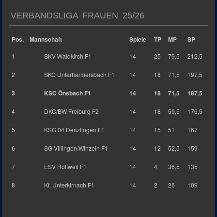
VERBANDSLIGA FRAUEN 25/26
Pos.
Mannschaft
Spiele
TP
MP
SP
1
SKV Waldkirch F1
14
25
79,5
212,5
2
SKC Unterharmersbach F1
14
18
71,5
197,5
3
KSC Önsbach F1
14
18
71,5
187,5
4
DKC/BW Freiburg F2
14
18
59,5
176,5
5
KSG 04 Denzlingen F1
14
15
51
167
6
SG Villingen/Winzeln F1
14
12
52,5
159
7
ESV Rottweil F1
14
4
36,5
135
8
Kf. Unterkirnach F1
14
2
26
109