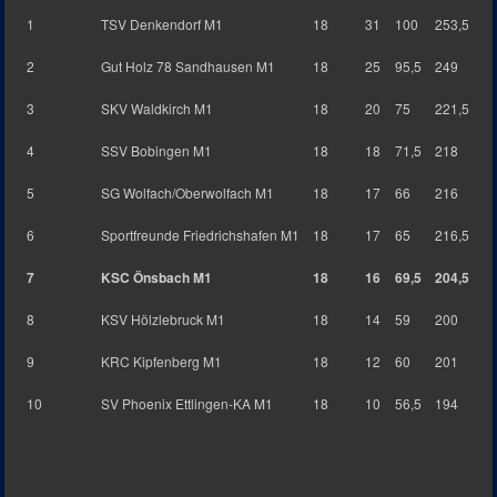
1
TSV Denkendorf M1
18
31
100
253,5
2
Gut Holz 78 Sandhausen M1
18
25
95,5
249
3
SKV Waldkirch M1
18
20
75
221,5
4
SSV Bobingen M1
18
18
71,5
218
5
SG Wolfach/Oberwolfach M1
18
17
66
216
6
Sportfreunde Friedrichshafen M1
18
17
65
216,5
7
KSC Önsbach M1
18
16
69,5
204,5
8
KSV Hölzlebruck M1
18
14
59
200
9
KRC Kipfenberg M1
18
12
60
201
10
SV Phoenix Ettlingen-KA M1
18
10
56,5
194