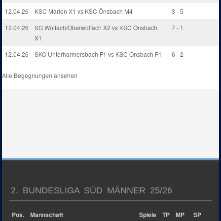
12.04.26
KSC Marlen X1 vs KSC Önsbach M4
3 - 5
12.04.26
SG Wolfach/Oberwolfach X2 vs KSC Önsbach
7 - 1
X1
12.04.26
SKC Unterharmersbach F1 vs KSC Önsbach F1
6 - 2
Alle Begegnungen ansehen
2. BUNDESLIGA SÜD MÄNNER 25/26
Pos.
Mannschaft
Spiele
TP
MP
SP