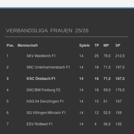
VERBANDSLIGA FRAUEN 25/26
Pos.
Mannschaft
Spiele
TP
MP
SP
1
SKV Waldkirch F1
14
25
79,5
212,5
2
SKC Unterharmersbach F1
14
18
71,5
197,5
3
KSC Önsbach F1
14
18
71,5
187,5
4
DKC/BW Freiburg F2
14
18
59,5
176,5
5
KSG 04 Denzlingen F1
14
15
51
167
6
SG Villingen/Winzeln F1
14
12
52,5
159
7
ESV Rottweil F1
14
4
36,5
135