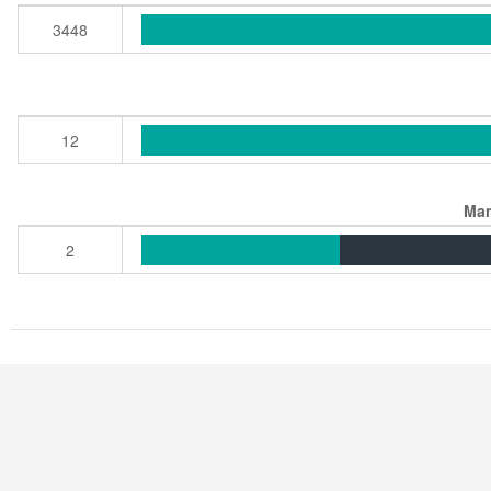
3448
12
Man
2