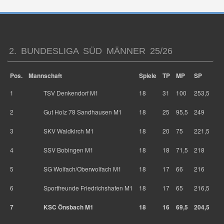
2. BUNDESLIGA SÜD MÄNNER 25/26
Pos.
Mannschaft
Spiele
TP
MP
SP
1
TSV Denkendorf M1
18
31
100
253,5
2
Gut Holz 78 Sandhausen M1
18
25
95,5
249
3
SKV Waldkirch M1
18
20
75
221,5
4
SSV Bobingen M1
18
18
71,5
218
5
SG Wolfach/Oberwolfach M1
18
17
66
216
6
Sportfreunde Friedrichshafen M1
18
17
65
216,5
7
KSC Önsbach M1
18
16
69,5
204,5