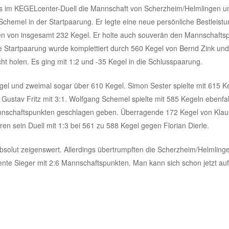
tags im KEGELcenter-Duell die Mannschaft von Scherzheim/Helmlingen 
chemel in der Startpaarung. Er legte eine neue persönliche Bestleistu
 von insgesamt 232 Kegel. Er holte auch souverän den Mannschaftspu
e Startpaarung wurde komplettiert durch 560 Kegel von Bernd Zink un
ht holen. Es ging mit 1:2 und -35 Kegel in die Schlusspaarung.
gel und zweimal sogar über 610 Kegel. Simon Sester spielte mit 615 Ke
Gustav Fritz mit 3:1. Wolfgang Schemel spielte mit 585 Kegeln ebenfall
nnschaftspunkten geschlagen geben. Überragende 172 Kegel von Kla
ren sein Duell mit 1:3 bei 561 zu 588 Kegel gegen Florian Dierle.
bsolut zeigenswert. Allerdings übertrumpften die Scherzheim/Helmlinge
nte Sieger mit 2:6 Mannschaftspunkten. Man kann sich schon jetzt au