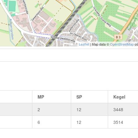
Leaflet
| Map data ©
OpenStreetMap
co
MP
SP
Kegel
2
12
3448
6
12
3514