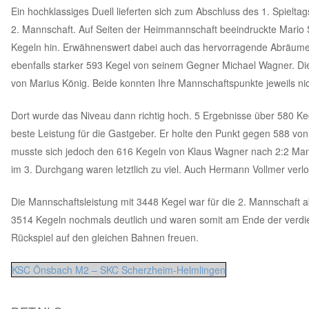
Ein hochklassiges Duell lieferten sich zum Abschluss des 1. Spiel
2. Mannschaft. Auf Seiten der Heimmannschaft beeindruckte Mario S
Kegeln hin. Erwähnenswert dabei auch das hervorragende Abräumen
ebenfalls starker 593 Kegel von seinem Gegner Michael Wagner. Di
von Marius König. Beide konnten Ihre Mannschaftspunkte jeweils nic
Dort wurde das Niveau dann richtig hoch. 5 Ergebnisse über 580 Ke
beste Leistung für die Gastgeber. Er holte den Punkt gegen 588 von 
musste sich jedoch den 616 Kegeln von Klaus Wagner nach 2:2 Ma
im 3. Durchgang waren letztlich zu viel. Auch Hermann Vollmer verlo
Die Mannschaftsleistung mit 3448 Kegel war für die 2. Mannschaft a
3514 Kegeln nochmals deutlich und waren somit am Ende der verdie
Rückspiel auf den gleichen Bahnen freuen.
KSC Önsbach M2 – SKC Scherzheim-Helmlingen