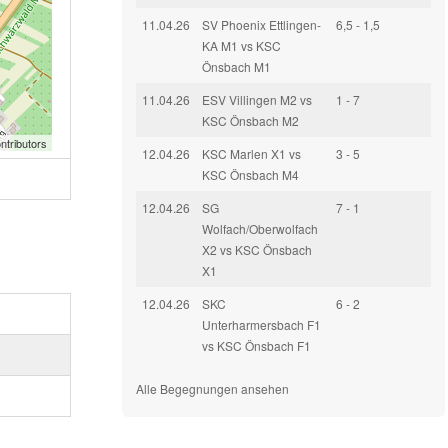
11.04.26
SV Phoenix Ettlingen-
6,5 - 1,5
KA M1 vs KSC
Önsbach M1
11.04.26
ESV Villingen M2 vs
1 - 7
KSC Önsbach M2
ntributors
12.04.26
KSC Marlen X1 vs
3 - 5
KSC Önsbach M4
12.04.26
SG
7 - 1
Wolfach/Oberwolfach
X2 vs KSC Önsbach
X1
12.04.26
SKC
6 - 2
Unterharmersbach F1
vs KSC Önsbach F1
Alle Begegnungen ansehen