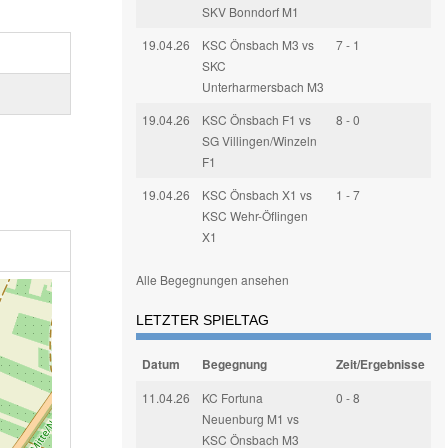
SKV Bonndorf M1
19.04.26
KSC Önsbach M3 vs
7 - 1
SKC
Unterharmersbach M3
19.04.26
KSC Önsbach F1 vs
8 - 0
SG Villingen/Winzeln
F1
19.04.26
KSC Önsbach X1 vs
1 - 7
KSC Wehr-Öflingen
X1
Alle Begegnungen ansehen
LETZTER SPIELTAG
Datum
Begegnung
Zeit/Ergebnisse
11.04.26
KC Fortuna
0 - 8
Neuenburg M1 vs
KSC Önsbach M3