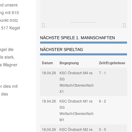
und unsere
ng mit 610
nkt trotz
d 517 Kegel
NÄCHSTE SPIELE 1. MANNSCHAFTEN
gel die
NÄCHSTER SPIELTAG
s stark,
Datum
Begegnung
Zeit/Ergebnisse
us Wagner
18.04.26
KSC Önsbach M4 vs
7 - 1
SG
Wolfach/Oberwolfach
r dies mit
X1
f das
18.04.26
KSC Önsbach M1 vs
6 - 2
SG
Wolfach/Oberwolfach
M1
18.04.26
KSC Önsbach M2 vs
3 - 5