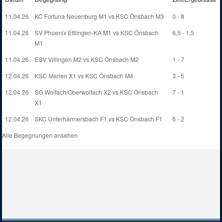
11.04.26
KC Fortuna Neuenburg M1 vs KSC Önsbach M3
0 - 8
11.04.26
SV Phoenix Ettlingen-KA M1 vs KSC Önsbach
6,5 - 1,5
M1
11.04.26
ESV Villingen M2 vs KSC Önsbach M2
1 - 7
12.04.26
KSC Marlen X1 vs KSC Önsbach M4
3 - 5
12.04.26
SG Wolfach/Oberwolfach X2 vs KSC Önsbach
7 - 1
X1
12.04.26
SKC Unterharmersbach F1 vs KSC Önsbach F1
6 - 2
Alle Begegnungen ansehen