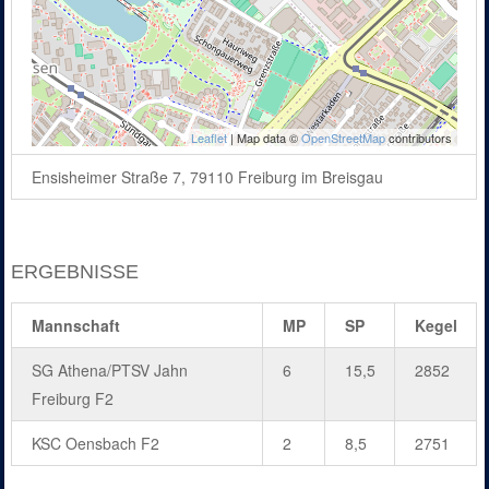
Leaflet
| Map data ©
OpenStreetMap
contributors
Ensisheimer Straße 7, 79110 Freiburg im Breisgau
ERGEBNISSE
Mannschaft
MP
SP
Kegel
SG Athena/PTSV Jahn
6
15,5
2852
Freiburg F2
KSC Oensbach F2
2
8,5
2751