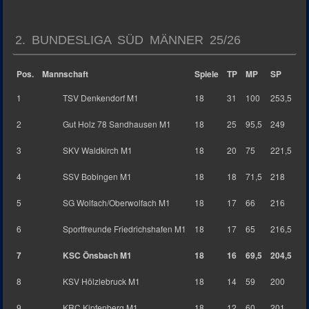
2. BUNDESLIGA SÜD MÄNNER 25/26
Pos.
Mannschaft
Spiele
TP
MP
SP
1
TSV Denkendorf M1
18
31
100
253,5
2
Gut Holz 78 Sandhausen M1
18
25
95,5
249
3
SKV Waldkirch M1
18
20
75
221,5
4
SSV Bobingen M1
18
18
71,5
218
5
SG Wolfach/Oberwolfach M1
18
17
66
216
6
Sportfreunde Friedrichshafen M1
18
17
65
216,5
7
KSC Önsbach M1
18
16
69,5
204,5
8
KSV Hölzlebruck M1
18
14
59
200
9
KRC Kipfenberg M1
18
12
60
201