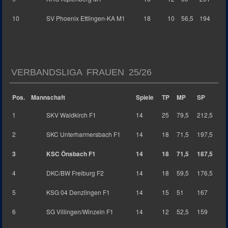
10
SV Phoenix Ettlingen-KA M1
18
10
56,5
194
VERBANDSLIGA FRAUEN 25/26
Pos.
Mannschaft
Spiele
TP
MP
SP
1
SKV Waldkirch F1
14
25
79,5
212,5
2
SKC Unterharmersbach F1
14
18
71,5
197,5
3
KSC Önsbach F1
14
18
71,5
187,5
4
DKC/BW Freiburg F2
14
18
59,5
176,5
5
KSG 04 Denzlingen F1
14
15
51
167
6
SG Villingen/Winzeln F1
14
12
52,5
159