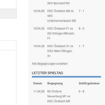
SKV Bonndorf M1
19.04.26
KSC Önsbach M3 vs
7 - 1
SKC
Unterharmersbach M3
19.04.26
KSC Önsbach F1 vs
8 - 0
SG Villingen/Winzeln
F1
19.04.26
KSC Önsbach X1 vs
1 - 7
KSC Wehr-Öflingen
X1
Alle Begegnungen ansehen
LETZTER SPIELTAG
Datum
Begegnung
Zeit/Ergebnisse
11.04.26
KC Fortuna
0 - 8
Neuenburg M1 vs
KSC Önsbach M3