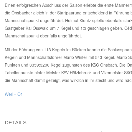
Einen erfolgreichen Abschluss der Saison erlebte die erste Männer
die Önsbacher gleich in der Startpaarung entscheidend in Führung b
Mannschaftspunkt ungefährdet. Helmut Kientz spielte ebenfalls star
Gastgeber Kai Osswald um 7 Kegel und 1:3 geschlagen geben. Cédri
Mannschaftspunkt ebenfalls ungefährdet.
Mit der Führung von 113 Kegeln im Rücken konnte die Schlusspaaru
Kegeln und Mannschaftsführer Mario Winter mit 543 Kegel. Mario Sche
Punkten und 3359:3200 Kegel zugunsten des KSC Önsbach. Die Önsb
Tabellenpunkte hinter Meister KSV Hölzlebruck und Vizemeister SKG
die Mannschaft damit gezeigt, was wirklich in ihr steckt und wird nä
Weil – Ö1
DETAILS