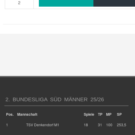
2
2. BUNDESLIGA SÜD MÄNNER 25/26
Pos.
Mannschaft
Spiele
TP
MP
SP
1
TSV Denkendorf M1
18
31
100
253,5