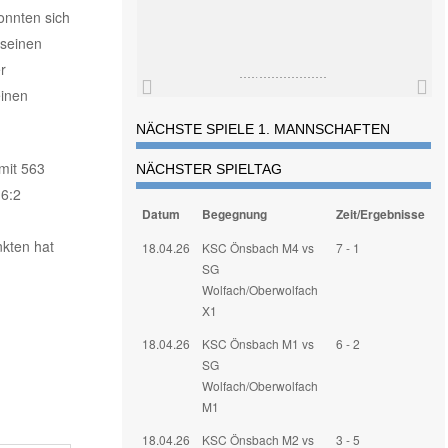
onnten sich
 seinen
r
einen
NÄCHSTE SPIELE 1. MANNSCHAFTEN
mit 563
NÄCHSTER SPIELTAG
 6:2
Datum
Begegnung
Zeit/Ergebnisse
nkten hat
18.04.26
KSC Önsbach M4 vs
7 - 1
SG
Wolfach/Oberwolfach
X1
18.04.26
KSC Önsbach M1 vs
6 - 2
SG
Wolfach/Oberwolfach
M1
18.04.26
KSC Önsbach M2 vs
3 - 5