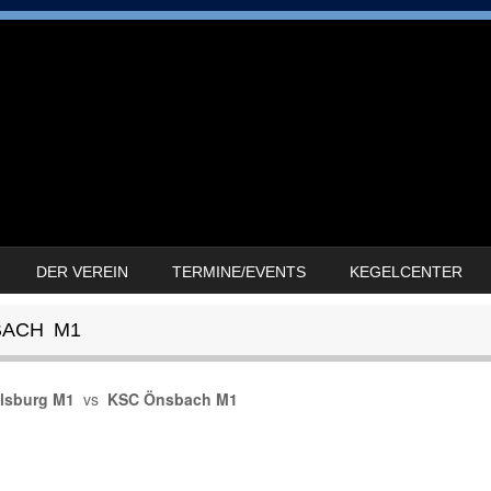
DER VEREIN
TERMINE/EVENTS
KEGELCENTER
BACH M1
lsburg M1
vs
KSC Önsbach M1