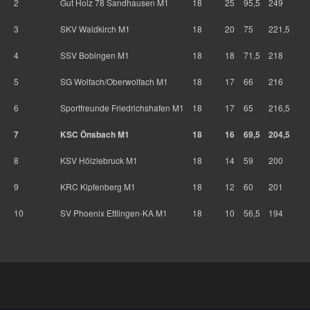
2
Gut Holz 78 Sandhausen M1
18
25
95,5
249
3
SKV Waldkirch M1
18
20
75
221,5
4
SSV Bobingen M1
18
18
71,5
218
5
SG Wolfach/Oberwolfach M1
18
17
66
216
6
Sportfreunde Friedrichshafen M1
18
17
65
216,5
7
KSC Önsbach M1
18
16
69,5
204,5
8
KSV Hölzlebruck M1
18
14
59
200
9
KRC Kipfenberg M1
18
12
60
201
10
SV Phoenix Ettlingen-KA M1
18
10
56,5
194