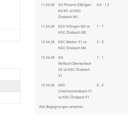
11.04.26
SV Phoenix Ettlingen-
6,5 - 1,5
KA M1 vs KSC
Önsbach M1
11.04.26
ESV Villingen M2 vs
1 - 7
KSC Önsbach M2
12.04.26
KSC Marlen X1 vs
3 - 5
KSC Önsbach M4
12.04.26
SG
7 - 1
Wolfach/Oberwolfach
X2 vs KSC Önsbach
X1
12.04.26
SKC
6 - 2
Unterharmersbach F1
vs KSC Önsbach F1
Alle Begegnungen ansehen