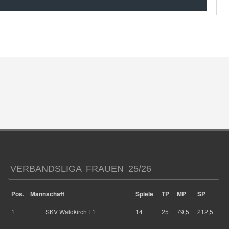
VERBANDSLIGA FRAUEN 25/26
Pos.
Mannschaft
Spiele
TP
MP
SP
1
SKV Waldkirch F1
14
25
79,5
212,5