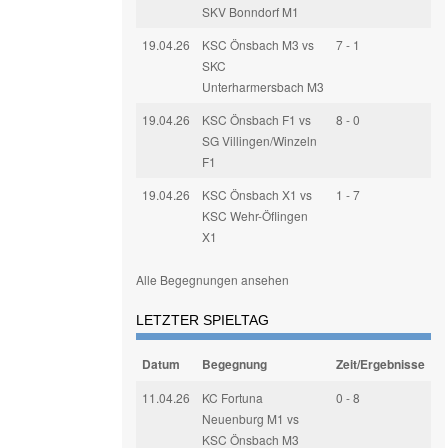
SKV Bonndorf M1
19.04.26
KSC Önsbach M3 vs
7 - 1
SKC
Unterharmersbach M3
19.04.26
KSC Önsbach F1 vs
8 - 0
SG Villingen/Winzeln
F1
19.04.26
KSC Önsbach X1 vs
1 - 7
KSC Wehr-Öflingen
X1
Alle Begegnungen ansehen
LETZTER SPIELTAG
Datum
Begegnung
Zeit/Ergebnisse
11.04.26
KC Fortuna
0 - 8
Neuenburg M1 vs
KSC Önsbach M3