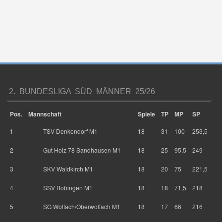
2. BUNDESLIGA SÜD MÄNNER 25/26
Pos.
Mannschaft
Spiele
TP
MP
SP
1
TSV Denkendorf M1
18
31
100
253,5
2
Gut Holz 78 Sandhausen M1
18
25
95,5
249
3
SKV Waldkirch M1
18
20
75
221,5
4
SSV Bobingen M1
18
18
71,5
218
5
SG Wolfach/Oberwolfach M1
18
17
66
216