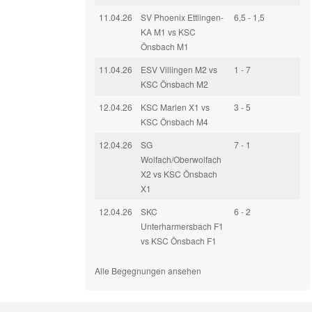
11.04.26
SV Phoenix Ettlingen-
6,5 - 1,5
KA M1 vs KSC
Önsbach M1
11.04.26
ESV Villingen M2 vs
1 - 7
KSC Önsbach M2
12.04.26
KSC Marlen X1 vs
3 - 5
KSC Önsbach M4
12.04.26
SG
7 - 1
Wolfach/Oberwolfach
X2 vs KSC Önsbach
X1
12.04.26
SKC
6 - 2
Unterharmersbach F1
vs KSC Önsbach F1
Alle Begegnungen ansehen