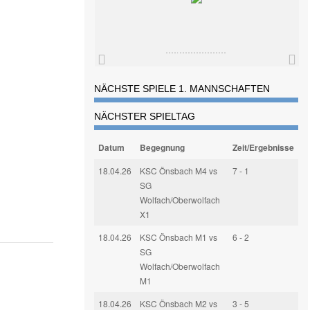
NÄCHSTE SPIELE 1. MANNSCHAFTEN
NÄCHSTER SPIELTAG
Datum
Begegnung
Zeit/Ergebnisse
18.04.26
KSC Önsbach M4 vs
7 - 1
SG
Wolfach/Oberwolfach
X1
18.04.26
KSC Önsbach M1 vs
6 - 2
SG
Wolfach/Oberwolfach
M1
18.04.26
KSC Önsbach M2 vs
3 - 5