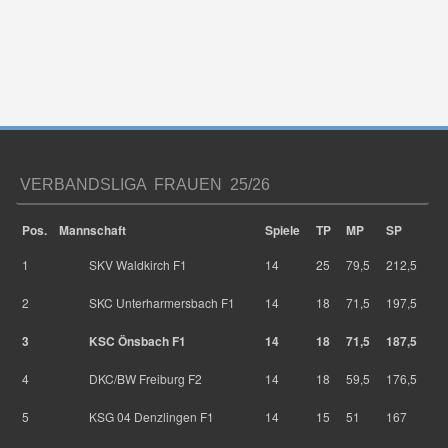
VERBANDSLIGA FRAUEN 25/26
Pos.
Mannschaft
Spiele
TP
MP
SP
1
SKV Waldkirch F1
14
25
79,5
212,5
2
SKC Unterharmersbach F1
14
18
71,5
197,5
3
KSC Önsbach F1
14
18
71,5
187,5
4
DKC/BW Freiburg F2
14
18
59,5
176,5
5
KSG 04 Denzlingen F1
14
15
51
167