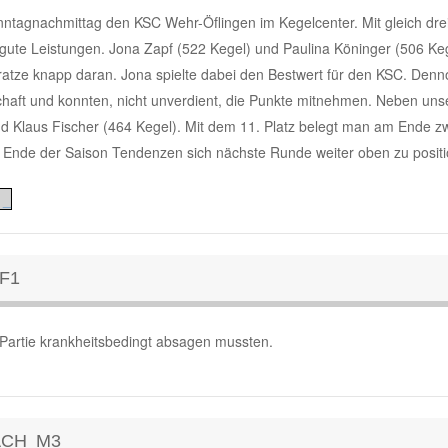
nntagnachmittag den KSC Wehr-Öflingen im Kegelcenter. Mit gleich dre
h gute Leistungen. Jona Zapf (522 Kegel) und Paulina Köninger (506 Ke
kratze knapp daran. Jona spielte dabei den Bestwert für den KSC. Den
aft und konnten, nicht unverdient, die Punkte mitnehmen. Neben uns
nd Klaus Fischer (464 Kegel). Mit dem 11. Platz belegt man am Ende z
en Ende der Saison Tendenzen sich nächste Runde weiter oben zu positi
1_
F1
Partie krankheitsbedingt absagen mussten.
ACH M3