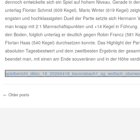
dennoch entwickelte sich ein Spiel auf hohem Niveau. Gerade in d
unterlag Florian Schmid (609 Kegel). Mario Winter (619 Kegel) zeigt
engsten und hochklassigsten Duell der Partie setzte sich Hermann V
man knapp mit 2:1 Mannschaftspunkten und +14 Kegel in Führung. In
den Boden, folglich unterlag er deutlich gegen Robin Francz (581 
Florian Haas (540 Kegel) durchsetzen konnte. Das Highlight der Parti
absoluten Tagesbestwert und dem zweitbesten Ergebnis der gesamten
beendet man, mit einen am Ende souveränen und in der Höhe verdien
spielbericht_dkbc_18_20260418_ksconsbach1_sg_wolfach_oberwo
←
Older posts
Post navigation