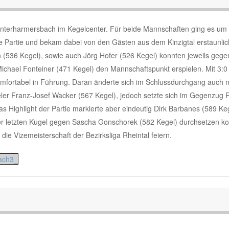
nterharmersbach im Kegelcenter. Für beide Mannschaften ging es um 
die Partie und bekam dabei von den Gästen aus dem Kinzigtal erstaunli
536 Kegel), sowie auch Jörg Hofer (526 Kegel) konnten jeweils gege
ichael Fonteiner (471 Kegel) den Mannschaftspunkt erspielen. Mit 3:0
omfortabel in Führung. Daran änderte sich im Schlussdurchgang auch n
ler Franz-Josef Wacker (567 Kegel), jedoch setzte sich im Gegenzug 
s Highlight der Partie markierte aber eindeutig Dirk Barbanes (589 Ke
der letzten Kugel gegen Sascha Gonschorek (582 Kegel) durchsetzen k
ie Vizemeisterschaft der Bezirksliga Rheintal feiern.
ach3_