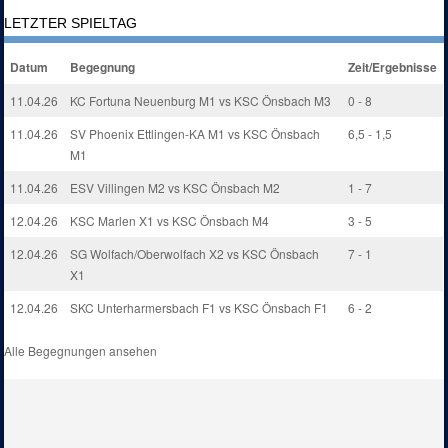
LETZTER SPIELTAG
Datum
Begegnung
Zeit/Ergebnisse
11.04.26
KC Fortuna Neuenburg M1 vs KSC Önsbach M3
0 - 8
11.04.26
SV Phoenix Ettlingen-KA M1 vs KSC Önsbach
6,5 - 1,5
M1
11.04.26
ESV Villingen M2 vs KSC Önsbach M2
1 - 7
12.04.26
KSC Marlen X1 vs KSC Önsbach M4
3 - 5
12.04.26
SG Wolfach/Oberwolfach X2 vs KSC Önsbach
7 - 1
X1
12.04.26
SKC Unterharmersbach F1 vs KSC Önsbach F1
6 - 2
Alle Begegnungen ansehen