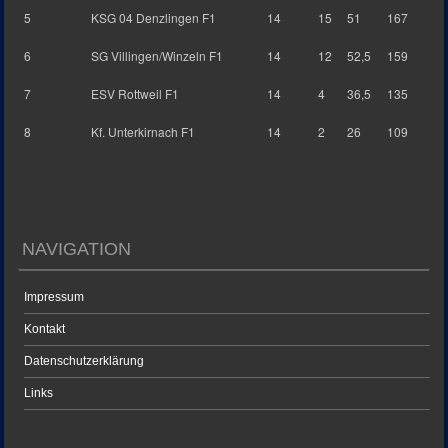
5
KSG 04 Denzlingen F1
14
15
51
167
6
SG Villingen/Winzeln F1
14
12
52,5
159
7
ESV Rottweil F1
14
4
36,5
135
8
Kf. Unterkirnach F1
14
2
26
109
NAVIGATION
Impressum
Kontakt
Datenschutzerklärung
Links