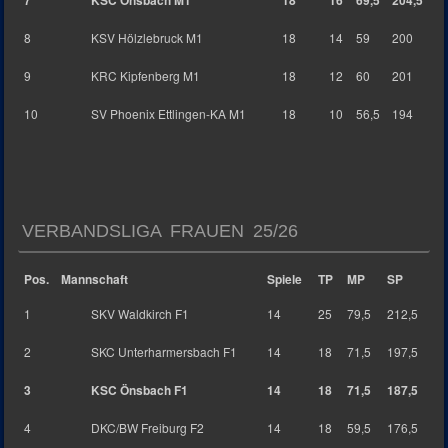
8
KSV Hölzlebruck M1
18
14
59
200
9
KRC Kipfenberg M1
18
12
60
201
10
SV Phoenix Ettlingen-KA M1
18
10
56,5
194
VERBANDSLIGA FRAUEN 25/26
Pos.
Mannschaft
Spiele
TP
MP
SP
1
SKV Waldkirch F1
14
25
79,5
212,5
2
SKC Unterharmersbach F1
14
18
71,5
197,5
3
KSC Önsbach F1
14
18
71,5
187,5
4
DKC/BW Freiburg F2
14
18
59,5
176,5