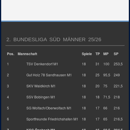
2. BUNDESLIGA SÜD MÄNNER 25/26
Pos.
Mannschaft
Spiele
TP
MP
SP
1
TSV Denkendorf M1
18
31
100
253,5
2
Gut Holz 78 Sandhausen M1
18
25
95,5
249
3
SKV Waldkirch M1
18
20
75
221,5
4
SSV Bobingen M1
18
18
71,5
218
5
SG Wolfach/Oberwolfach M1
18
17
66
216
6
Sportfreunde Friedrichshafen M1
18
17
65
216,5
7
KSC Önsbach M1
18
16
69,5
204,5