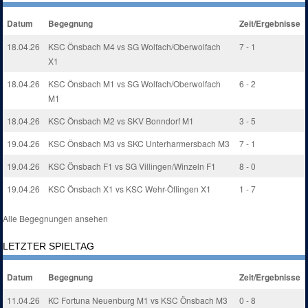
Datum
Begegnung
Zeit/Ergebnisse
18.04.26
KSC Önsbach M4 vs SG Wolfach/Oberwolfach
7 - 1
X1
18.04.26
KSC Önsbach M1 vs SG Wolfach/Oberwolfach
6 - 2
M1
18.04.26
KSC Önsbach M2 vs SKV Bonndorf M1
3 - 5
19.04.26
KSC Önsbach M3 vs SKC Unterharmersbach M3
7 - 1
19.04.26
KSC Önsbach F1 vs SG Villingen/Winzeln F1
8 - 0
19.04.26
KSC Önsbach X1 vs KSC Wehr-Öflingen X1
1 - 7
Alle Begegnungen ansehen
LETZTER SPIELTAG
Datum
Begegnung
Zeit/Ergebnisse
11.04.26
KC Fortuna Neuenburg M1 vs KSC Önsbach M3
0 - 8