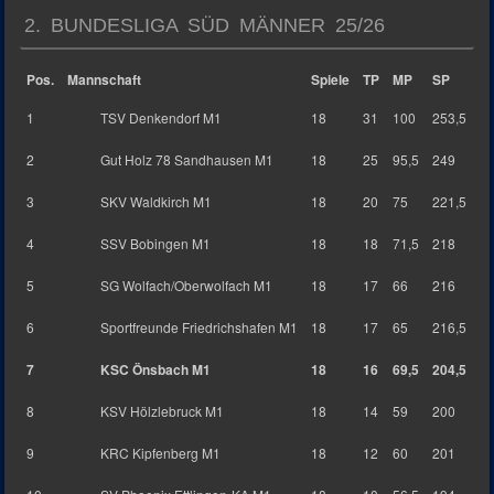
2. BUNDESLIGA SÜD MÄNNER 25/26
Pos.
Mannschaft
Spiele
TP
MP
SP
1
TSV Denkendorf M1
18
31
100
253,5
2
Gut Holz 78 Sandhausen M1
18
25
95,5
249
3
SKV Waldkirch M1
18
20
75
221,5
4
SSV Bobingen M1
18
18
71,5
218
5
SG Wolfach/Oberwolfach M1
18
17
66
216
6
Sportfreunde Friedrichshafen M1
18
17
65
216,5
7
KSC Önsbach M1
18
16
69,5
204,5
8
KSV Hölzlebruck M1
18
14
59
200
9
KRC Kipfenberg M1
18
12
60
201