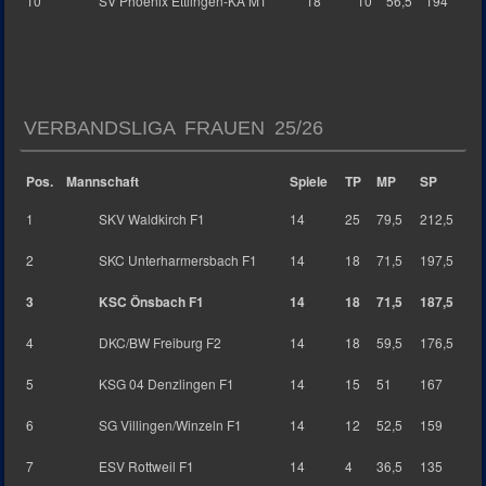
10
SV Phoenix Ettlingen-KA M1
18
10
56,5
194
VERBANDSLIGA FRAUEN 25/26
Pos.
Mannschaft
Spiele
TP
MP
SP
1
SKV Waldkirch F1
14
25
79,5
212,5
2
SKC Unterharmersbach F1
14
18
71,5
197,5
3
KSC Önsbach F1
14
18
71,5
187,5
4
DKC/BW Freiburg F2
14
18
59,5
176,5
5
KSG 04 Denzlingen F1
14
15
51
167
6
SG Villingen/Winzeln F1
14
12
52,5
159
7
ESV Rottweil F1
14
4
36,5
135