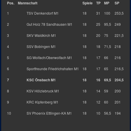
Pos.
Mannschaft
Spiele
TP
MP
SP
1
TSV Denkendorf M1
18
31
100
253,5
2
Gut Holz 78 Sandhausen M1
18
25
95,5
249
3
SKV Waldkirch M1
18
20
75
221,5
4
SSV Bobingen M1
18
18
71,5
218
5
SG Wolfach/Oberwolfach M1
18
17
66
216
6
Sportfreunde Friedrichshafen M1
18
17
65
216,5
7
KSC Önsbach M1
18
16
69,5
204,5
8
KSV Hölzlebruck M1
18
14
59
200
9
KRC Kipfenberg M1
18
12
60
201
10
SV Phoenix Ettlingen-KA M1
18
10
56,5
194