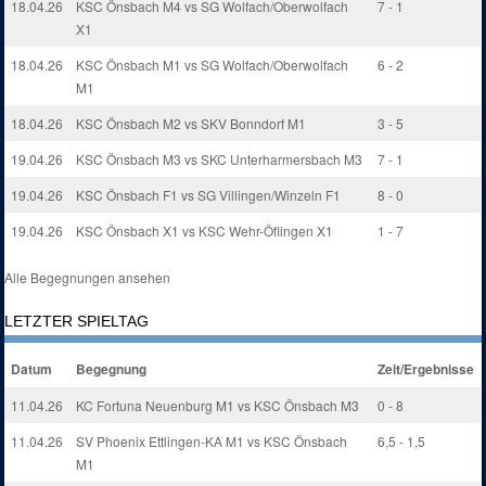
18.04.26
KSC Önsbach M4 vs SG Wolfach/Oberwolfach
7 - 1
X1
18.04.26
KSC Önsbach M1 vs SG Wolfach/Oberwolfach
6 - 2
M1
18.04.26
KSC Önsbach M2 vs SKV Bonndorf M1
3 - 5
19.04.26
KSC Önsbach M3 vs SKC Unterharmersbach M3
7 - 1
19.04.26
KSC Önsbach F1 vs SG Villingen/Winzeln F1
8 - 0
19.04.26
KSC Önsbach X1 vs KSC Wehr-Öflingen X1
1 - 7
Alle Begegnungen ansehen
LETZTER SPIELTAG
Datum
Begegnung
Zeit/Ergebnisse
11.04.26
KC Fortuna Neuenburg M1 vs KSC Önsbach M3
0 - 8
11.04.26
SV Phoenix Ettlingen-KA M1 vs KSC Önsbach
6,5 - 1,5
M1