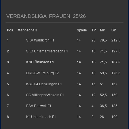
VERBANDSLIGA FRAUEN 25/26
Pos.
Mannschaft
Spiele
TP
MP
SP
1
SKV Waldkirch F1
14
25
79,5
212,5
2
SKC Unterharmersbach F1
14
18
71,5
197,5
3
KSC Önsbach F1
14
18
71,5
187,5
4
DKC/BW Freiburg F2
14
18
59,5
176,5
5
KSG 04 Denzlingen F1
14
15
51
167
6
SG Villingen/Winzeln F1
14
12
52,5
159
7
ESV Rottweil F1
14
4
36,5
135
8
Kf. Unterkirnach F1
14
2
26
109