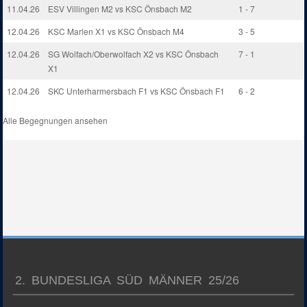
11.04.26
ESV Villingen M2 vs KSC Önsbach M2
1 - 7
12.04.26
KSC Marlen X1 vs KSC Önsbach M4
3 - 5
12.04.26
SG Wolfach/Oberwolfach X2 vs KSC Önsbach
7 - 1
X1
12.04.26
SKC Unterharmersbach F1 vs KSC Önsbach F1
6 - 2
Alle Begegnungen ansehen
2. BUNDESLIGA SÜD MÄNNER 25/26