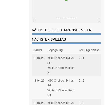
NÄCHSTE SPIELE 1. MANNSCHAFTEN
NÄCHSTER SPIELTAG
Datum
Begegnung
Zeit/Ergebnisse
18.04.26
KSC Önsbach M4 vs
7 - 1
SG
Wolfach/Oberwolfach
X1
18.04.26
KSC Önsbach M1 vs
6 - 2
SG
Wolfach/Oberwolfach
M1
18.04.26
KSC Önsbach M2 vs
3 - 5