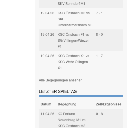
SKV Bonndorf M1
19.04.26
KSC Önsbach M3 vs
7 - 1
SKC
Unterharmersbach M3
19.04.26
KSC Önsbach F1 vs
8 - 0
SG Villingen/Winzeln
F1
19.04.26
KSC Önsbach X1 vs
1 - 7
KSC Wehr-Öflingen
X1
Alle Begegnungen ansehen
LETZTER SPIELTAG
Datum
Begegnung
Zeit/Ergebnisse
11.04.26
KC Fortuna
0 - 8
Neuenburg M1 vs
KSC Önsbach M3