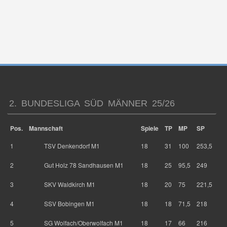
2. BUNDESLIGA SÜD MÄNNER 25/26
Pos.
Mannschaft
Spiele
TP
MP
SP
1
TSV Denkendorf M1
18
31
100
253,5
2
Gut Holz 78 Sandhausen M1
18
25
95,5
249
3
SKV Waldkirch M1
18
20
75
221,5
4
SSV Bobingen M1
18
18
71,5
218
5
SG Wolfach/Oberwolfach M1
18
17
66
216