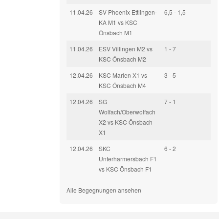
11.04.26
SV Phoenix Ettlingen-
6,5 - 1,5
KA M1 vs KSC
Önsbach M1
11.04.26
ESV Villingen M2 vs
1 - 7
KSC Önsbach M2
12.04.26
KSC Marlen X1 vs
3 - 5
KSC Önsbach M4
12.04.26
SG
7 - 1
Wolfach/Oberwolfach
X2 vs KSC Önsbach
X1
12.04.26
SKC
6 - 2
Unterharmersbach F1
vs KSC Önsbach F1
Alle Begegnungen ansehen