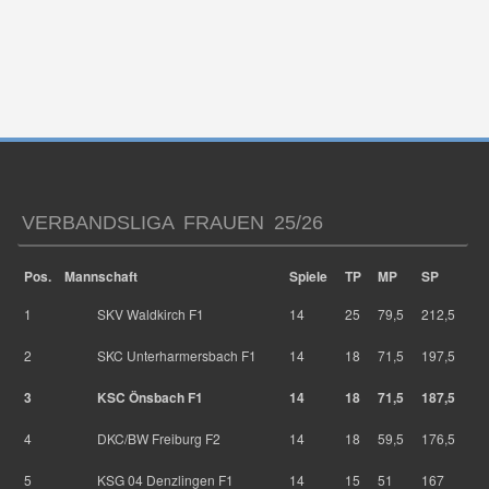
VERBANDSLIGA FRAUEN 25/26
Pos.
Mannschaft
Spiele
TP
MP
SP
1
SKV Waldkirch F1
14
25
79,5
212,5
2
SKC Unterharmersbach F1
14
18
71,5
197,5
3
KSC Önsbach F1
14
18
71,5
187,5
4
DKC/BW Freiburg F2
14
18
59,5
176,5
5
KSG 04 Denzlingen F1
14
15
51
167