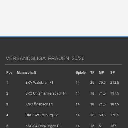
VERBANDSLIGA FRAUEN 25/26
Pos.
Mannschaft
Spiele
TP
MP
SP
1
SKV Waldkirch F1
14
25
79,5
212,5
2
SKC Unterharmersbach F1
14
18
71,5
197,5
3
KSC Önsbach F1
14
18
71,5
187,5
4
DKC/BW Freiburg F2
14
18
59,5
176,5
5
KSG 04 Denzlingen F1
14
15
51
167