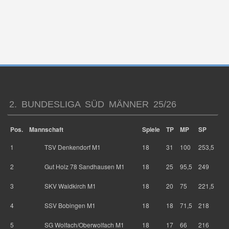
2. BUNDESLIGA SÜD MÄNNER 25/26
Pos.
Mannschaft
Spiele
TP
MP
SP
1
TSV Denkendorf M1
18
31
100
253,5
2
Gut Holz 78 Sandhausen M1
18
25
95,5
249
3
SKV Waldkirch M1
18
20
75
221,5
4
SSV Bobingen M1
18
18
71,5
218
5
SG Wolfach/Oberwolfach M1
18
17
66
216