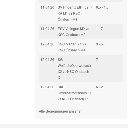
11.04.26
SV Phoenix Ettlingen-
6,5 - 1,5
KA M1 vs KSC
Önsbach M1
11.04.26
ESV Villingen M2 vs
1 - 7
KSC Önsbach M2
12.04.26
KSC Marlen X1 vs
3 - 5
KSC Önsbach M4
12.04.26
SG
7 - 1
Wolfach/Oberwolfach
X2 vs KSC Önsbach
X1
12.04.26
SKC
6 - 2
Unterharmersbach F1
vs KSC Önsbach F1
Alle Begegnungen ansehen