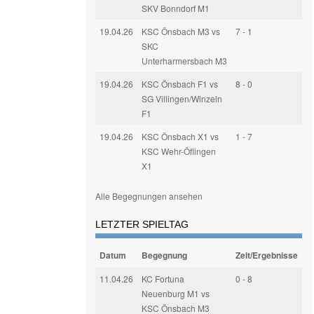
SKV Bonndorf M1
19.04.26
KSC Önsbach M3 vs
7 - 1
SKC
Unterharmersbach M3
19.04.26
KSC Önsbach F1 vs
8 - 0
SG Villingen/Winzeln
F1
19.04.26
KSC Önsbach X1 vs
1 - 7
KSC Wehr-Öflingen
X1
Alle Begegnungen ansehen
LETZTER SPIELTAG
Datum
Begegnung
Zeit/Ergebnisse
11.04.26
KC Fortuna
0 - 8
Neuenburg M1 vs
KSC Önsbach M3