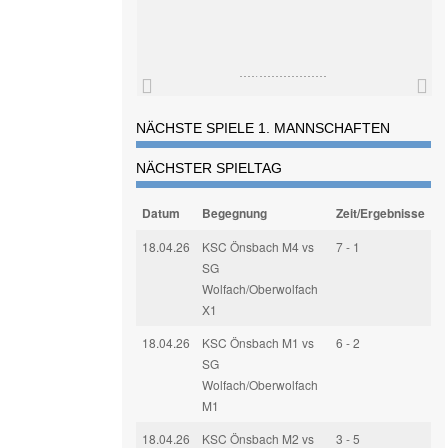
NÄCHSTE SPIELE 1. MANNSCHAFTEN
NÄCHSTER SPIELTAG
Datum
Begegnung
Zeit/Ergebnisse
18.04.26
KSC Önsbach M4 vs
7 - 1
SG
Wolfach/Oberwolfach
X1
18.04.26
KSC Önsbach M1 vs
6 - 2
SG
Wolfach/Oberwolfach
M1
18.04.26
KSC Önsbach M2 vs
3 - 5