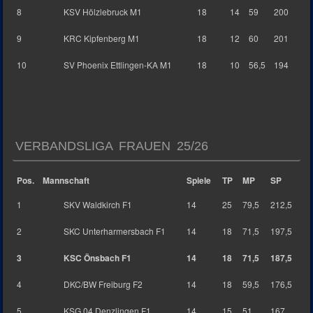
8
KSV Hölzlebruck M1
18
14
59
200
9
KRC Kipfenberg M1
18
12
60
201
10
SV Phoenix Ettlingen-KA M1
18
10
56,5
194
VERBANDSLIGA FRAUEN 25/26
Pos.
Mannschaft
Spiele
TP
MP
SP
1
SKV Waldkirch F1
14
25
79,5
212,5
2
SKC Unterharmersbach F1
14
18
71,5
197,5
3
KSC Önsbach F1
14
18
71,5
187,5
4
DKC/BW Freiburg F2
14
18
59,5
176,5
5
KSG 04 Denzlingen F1
14
15
51
167