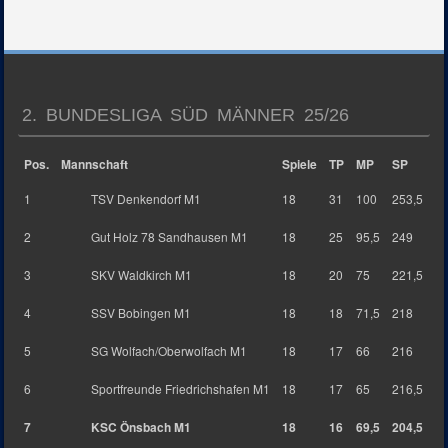
2. BUNDESLIGA SÜD MÄNNER 25/26
Pos.
Mannschaft
Spiele
TP
MP
SP
1
TSV Denkendorf M1
18
31
100
253,5
2
Gut Holz 78 Sandhausen M1
18
25
95,5
249
3
SKV Waldkirch M1
18
20
75
221,5
4
SSV Bobingen M1
18
18
71,5
218
5
SG Wolfach/Oberwolfach M1
18
17
66
216
6
Sportfreunde Friedrichshafen M1
18
17
65
216,5
7
KSC Önsbach M1
18
16
69,5
204,5