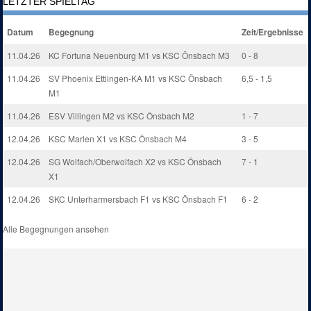
LETZTER SPIELTAG
Datum
Begegnung
Zeit/Ergebnisse
11.04.26
KC Fortuna Neuenburg M1 vs KSC Önsbach M3
0 - 8
11.04.26
SV Phoenix Ettlingen-KA M1 vs KSC Önsbach
6,5 - 1,5
M1
11.04.26
ESV Villingen M2 vs KSC Önsbach M2
1 - 7
12.04.26
KSC Marlen X1 vs KSC Önsbach M4
3 - 5
12.04.26
SG Wolfach/Oberwolfach X2 vs KSC Önsbach
7 - 1
X1
12.04.26
SKC Unterharmersbach F1 vs KSC Önsbach F1
6 - 2
Alle Begegnungen ansehen