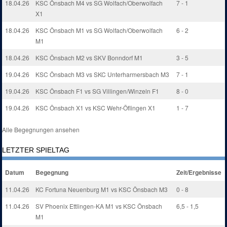
18.04.26
KSC Önsbach M4 vs SG Wolfach/Oberwolfach
7 - 1
X1
18.04.26
KSC Önsbach M1 vs SG Wolfach/Oberwolfach
6 - 2
M1
18.04.26
KSC Önsbach M2 vs SKV Bonndorf M1
3 - 5
19.04.26
KSC Önsbach M3 vs SKC Unterharmersbach M3
7 - 1
19.04.26
KSC Önsbach F1 vs SG Villingen/Winzeln F1
8 - 0
19.04.26
KSC Önsbach X1 vs KSC Wehr-Öflingen X1
1 - 7
Alle Begegnungen ansehen
LETZTER SPIELTAG
Datum
Begegnung
Zeit/Ergebnisse
11.04.26
KC Fortuna Neuenburg M1 vs KSC Önsbach M3
0 - 8
11.04.26
SV Phoenix Ettlingen-KA M1 vs KSC Önsbach
6,5 - 1,5
M1