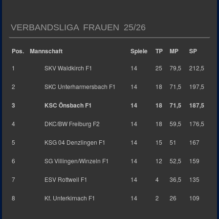
VERBANDSLIGA FRAUEN 25/26
Pos.
Mannschaft
Spiele
TP
MP
SP
1
SKV Waldkirch F1
14
25
79,5
212,5
2
SKC Unterharmersbach F1
14
18
71,5
197,5
3
KSC Önsbach F1
14
18
71,5
187,5
4
DKC/BW Freiburg F2
14
18
59,5
176,5
5
KSG 04 Denzlingen F1
14
15
51
167
6
SG Villingen/Winzeln F1
14
12
52,5
159
7
ESV Rottweil F1
14
4
36,5
135
8
Kf. Unterkirnach F1
14
2
26
109