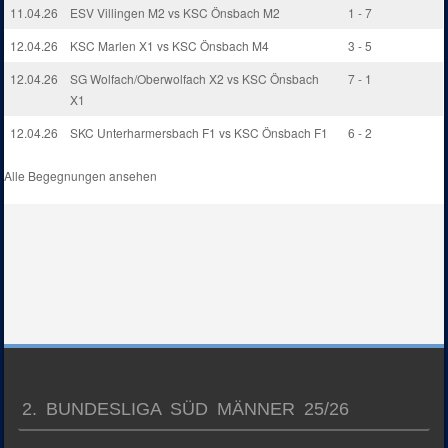
11.04.26
ESV Villingen M2 vs KSC Önsbach M2
1 - 7
12.04.26
KSC Marlen X1 vs KSC Önsbach M4
3 - 5
12.04.26
SG Wolfach/Oberwolfach X2 vs KSC Önsbach
7 - 1
X1
12.04.26
SKC Unterharmersbach F1 vs KSC Önsbach F1
6 - 2
Alle Begegnungen ansehen
2. BUNDESLIGA SÜD MÄNNER 25/26