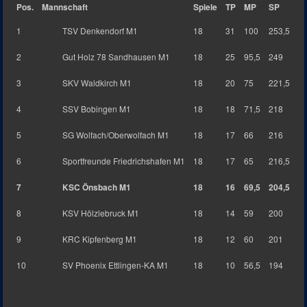
Pos.
Mannschaft
Spiele
TP
MP
SP
1
TSV Denkendorf M1
18
31
100
253,5
2
Gut Holz 78 Sandhausen M1
18
25
95,5
249
3
SKV Waldkirch M1
18
20
75
221,5
4
SSV Bobingen M1
18
18
71,5
218
5
SG Wolfach/Oberwolfach M1
18
17
66
216
6
Sportfreunde Friedrichshafen M1
18
17
65
216,5
7
KSC Önsbach M1
18
16
69,5
204,5
8
KSV Hölzlebruck M1
18
14
59
200
9
KRC Kipfenberg M1
18
12
60
201
10
SV Phoenix Ettlingen-KA M1
18
10
56,5
194