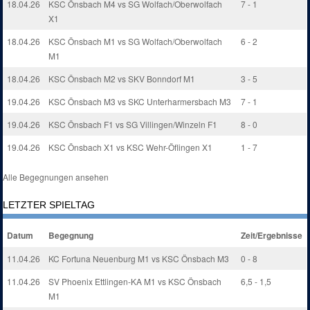
18.04.26
KSC Önsbach M4 vs SG Wolfach/Oberwolfach
7 - 1
X1
18.04.26
KSC Önsbach M1 vs SG Wolfach/Oberwolfach
6 - 2
M1
18.04.26
KSC Önsbach M2 vs SKV Bonndorf M1
3 - 5
19.04.26
KSC Önsbach M3 vs SKC Unterharmersbach M3
7 - 1
19.04.26
KSC Önsbach F1 vs SG Villingen/Winzeln F1
8 - 0
19.04.26
KSC Önsbach X1 vs KSC Wehr-Öflingen X1
1 - 7
Alle Begegnungen ansehen
LETZTER SPIELTAG
Datum
Begegnung
Zeit/Ergebnisse
11.04.26
KC Fortuna Neuenburg M1 vs KSC Önsbach M3
0 - 8
11.04.26
SV Phoenix Ettlingen-KA M1 vs KSC Önsbach
6,5 - 1,5
M1