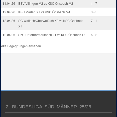
11.04.26
ESV Villingen M2 vs KSC Önsbach M2
1 - 7
12.04.26
KSC Marlen X1 vs KSC Önsbach M4
3 - 5
12.04.26
SG Wolfach/Oberwolfach X2 vs KSC Önsbach
7 - 1
X1
12.04.26
SKC Unterharmersbach F1 vs KSC Önsbach F1
6 - 2
Alle Begegnungen ansehen
2. BUNDESLIGA SÜD MÄNNER 25/26