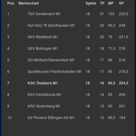
Pos.
Mannschaft
Spiele
TP
MP
SP
1
TSV Denkendorf M1
18
31
100
253,5
2
Gut Holz 78 Sandhausen M1
18
25
95,5
249
3
SKV Waldkirch M1
18
20
75
221,5
4
SSV Bobingen M1
18
18
71,5
218
5
SG Wolfach/Oberwolfach M1
18
17
66
216
6
Sportfreunde Friedrichshafen M1
18
17
65
216,5
7
KSC Önsbach M1
18
16
69,5
204,5
8
KSV Hölzlebruck M1
18
14
59
200
9
KRC Kipfenberg M1
18
12
60
201
10
SV Phoenix Ettlingen-KA M1
18
10
56,5
194