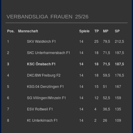
VERBANDSLIGA FRAUEN 25/26
Pos.
Mannschaft
Spiele
TP
MP
SP
1
SKV Waldkirch F1
14
25
79,5
212,5
2
SKC Unterharmersbach F1
14
18
71,5
197,5
3
KSC Önsbach F1
14
18
71,5
187,5
4
DKC/BW Freiburg F2
14
18
59,5
176,5
5
KSG 04 Denzlingen F1
14
15
51
167
6
SG Villingen/Winzeln F1
14
12
52,5
159
7
ESV Rottweil F1
14
4
36,5
135
8
Kf. Unterkirnach F1
14
2
26
109