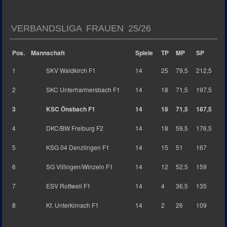
VERBANDSLIGA FRAUEN 25/26
Pos.
Mannschaft
Spiele
TP
MP
SP
1
SKV Waldkirch F1
14
25
79,5
212,5
2
SKC Unterharmersbach F1
14
18
71,5
197,5
3
KSC Önsbach F1
14
18
71,5
187,5
4
DKC/BW Freiburg F2
14
18
59,5
176,5
5
KSG 04 Denzlingen F1
14
15
51
167
6
SG Villingen/Winzeln F1
14
12
52,5
159
7
ESV Rottweil F1
14
4
36,5
135
8
Kf. Unterkirnach F1
14
2
26
109