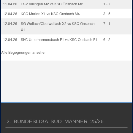
11.04.26
ESV Villingen M2 vs KSC Önsbach M2
1 - 7
12.04.26
KSC Marlen X1 vs KSC Önsbach M4
3 - 5
12.04.26
SG Wolfach/Oberwolfach X2 vs KSC Önsbach
7 - 1
X1
12.04.26
SKC Unterharmersbach F1 vs KSC Önsbach F1
6 - 2
Alle Begegnungen ansehen
2. BUNDESLIGA SÜD MÄNNER 25/26