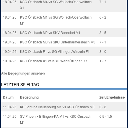
18.04.26
KSC Önsbach M4 vs SG Wolfach/Oberwolfach
7 - 1
X1
18.04.26
KSC Önsbach M1 vs SG Wolfach/Oberwolfach
6 - 2
M1
18.04.26
KSC Önsbach M2 vs SKV Bonndorf M1
3 - 5
19.04.26
KSC Önsbach M3 vs SKC Unterharmersbach M3
7 - 1
19.04.26
KSC Önsbach F1 vs SG Villingen/Winzeln F1
8 - 0
19.04.26
KSC Önsbach X1 vs KSC Wehr-Öflingen X1
1 - 7
Alle Begegnungen ansehen
LETZTER SPIELTAG
Datum
Begegnung
Zeit/Ergebnisse
11.04.26
KC Fortuna Neuenburg M1 vs KSC Önsbach M3
0 - 8
11.04.26
SV Phoenix Ettlingen-KA M1 vs KSC Önsbach
6,5 - 1,5
M1