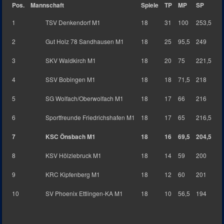
Pos.
Mannschaft
Spiele
TP
MP
SP
1
TSV Denkendorf M1
18
31
100
253,5
2
Gut Holz 78 Sandhausen M1
18
25
95,5
249
3
SKV Waldkirch M1
18
20
75
221,5
4
SSV Bobingen M1
18
18
71,5
218
5
SG Wolfach/Oberwolfach M1
18
17
66
216
6
Sportfreunde Friedrichshafen M1
18
17
65
216,5
7
KSC Önsbach M1
18
16
69,5
204,5
8
KSV Hölzlebruck M1
18
14
59
200
9
KRC Kipfenberg M1
18
12
60
201
10
SV Phoenix Ettlingen-KA M1
18
10
56,5
194