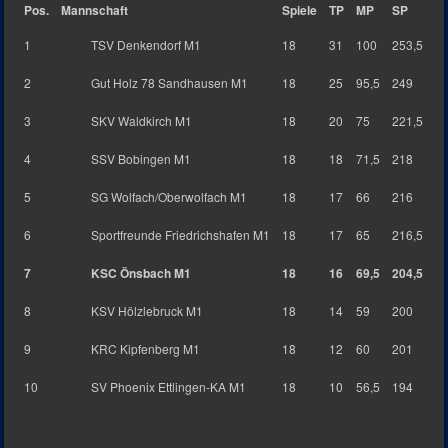
Pos.
Mannschaft
Spiele
TP
MP
SP
1
TSV Denkendorf M1
18
31
100
253,5
2
Gut Holz 78 Sandhausen M1
18
25
95,5
249
3
SKV Waldkirch M1
18
20
75
221,5
4
SSV Bobingen M1
18
18
71,5
218
5
SG Wolfach/Oberwolfach M1
18
17
66
216
6
Sportfreunde Friedrichshafen M1
18
17
65
216,5
7
KSC Önsbach M1
18
16
69,5
204,5
8
KSV Hölzlebruck M1
18
14
59
200
9
KRC Kipfenberg M1
18
12
60
201
10
SV Phoenix Ettlingen-KA M1
18
10
56,5
194