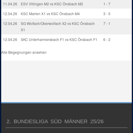
11.04.26
ESV Villingen M2 vs KSC Önsbach M2
1 - 7
12.04.26
KSC Marlen X1 vs KSC Önsbach M4
3 - 5
12.04.26
SG Wolfach/Oberwolfach X2 vs KSC Önsbach
7 - 1
X1
12.04.26
SKC Unterharmersbach F1 vs KSC Önsbach F1
6 - 2
Alle Begegnungen ansehen
2. BUNDESLIGA SÜD MÄNNER 25/26