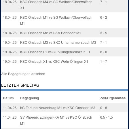
18.04.26
KSC Önsbach M4 vs SG Wolfach/Oberwolfach
7 - 1
X1
18.04.26
KSC Önsbach M1 vs SG Wolfach/Oberwolfach
6 - 2
M1
18.04.26
KSC Önsbach M2 vs SKV Bonndorf M1
3 - 5
19.04.26
KSC Önsbach M3 vs SKC Unterharmersbach M3
7 - 1
19.04.26
KSC Önsbach F1 vs SG Villingen/Winzeln F1
8 - 0
19.04.26
KSC Önsbach X1 vs KSC Wehr-Öflingen X1
1 - 7
Alle Begegnungen ansehen
LETZTER SPIELTAG
Datum
Begegnung
Zeit/Ergebnisse
11.04.26
KC Fortuna Neuenburg M1 vs KSC Önsbach M3
0 - 8
11.04.26
SV Phoenix Ettlingen-KA M1 vs KSC Önsbach
6,5 - 1,5
M1