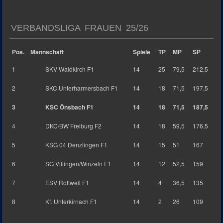
VERBANDSLIGA FRAUEN 25/26
Pos.
Mannschaft
Spiele
TP
MP
SP
1
SKV Waldkirch F1
14
25
79,5
212,5
2
SKC Unterharmersbach F1
14
18
71,5
197,5
3
KSC Önsbach F1
14
18
71,5
187,5
4
DKC/BW Freiburg F2
14
18
59,5
176,5
5
KSG 04 Denzlingen F1
14
15
51
167
6
SG Villingen/Winzeln F1
14
12
52,5
159
7
ESV Rottweil F1
14
4
36,5
135
8
Kf. Unterkirnach F1
14
2
26
109