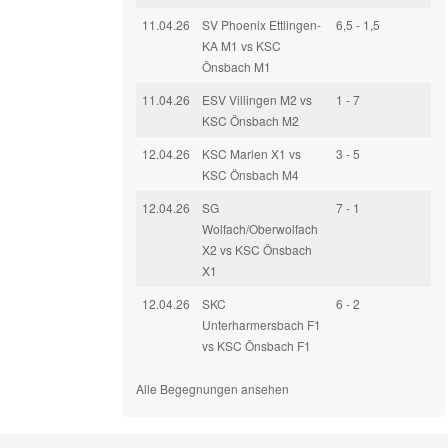
11.04.26
SV Phoenix Ettlingen-
6,5 - 1,5
KA M1 vs KSC
Önsbach M1
11.04.26
ESV Villingen M2 vs
1 - 7
KSC Önsbach M2
12.04.26
KSC Marlen X1 vs
3 - 5
KSC Önsbach M4
12.04.26
SG
7 - 1
Wolfach/Oberwolfach
X2 vs KSC Önsbach
X1
12.04.26
SKC
6 - 2
Unterharmersbach F1
vs KSC Önsbach F1
Alle Begegnungen ansehen