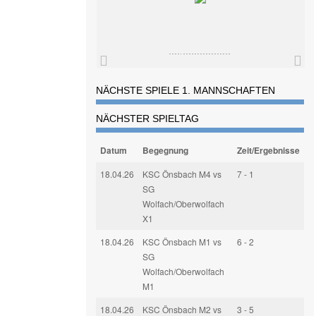
NÄCHSTE SPIELE 1. MANNSCHAFTEN
NÄCHSTER SPIELTAG
Datum
Begegnung
Zeit/Ergebnisse
18.04.26
KSC Önsbach M4 vs
7 - 1
SG
Wolfach/Oberwolfach
X1
18.04.26
KSC Önsbach M1 vs
6 - 2
SG
Wolfach/Oberwolfach
M1
18.04.26
KSC Önsbach M2 vs
3 - 5