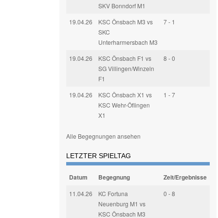
SKV Bonndorf M1
19.04.26
KSC Önsbach M3 vs
7 - 1
SKC
Unterharmersbach M3
19.04.26
KSC Önsbach F1 vs
8 - 0
SG Villingen/Winzeln
F1
19.04.26
KSC Önsbach X1 vs
1 - 7
KSC Wehr-Öflingen
X1
Alle Begegnungen ansehen
LETZTER SPIELTAG
Datum
Begegnung
Zeit/Ergebnisse
11.04.26
KC Fortuna
0 - 8
Neuenburg M1 vs
KSC Önsbach M3