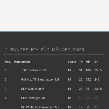
2. BUNDESLIGA SÜD MÄNNER 25/26
Pos.
Mannschaft
Spiele
TP
MP
SP
1
TSV Denkendorf M1
18
31
100
253,5
2
Gut Holz 78 Sandhausen M1
18
25
95,5
249
3
SKV Waldkirch M1
18
20
75
221,5
4
SSV Bobingen M1
18
18
71,5
218
5
SG Wolfach/Oberwolfach M1
18
17
66
216