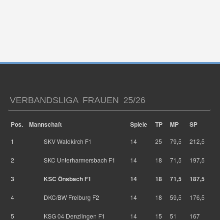
VERBANDSLIGA FRAUEN 25/26
Pos.
Mannschaft
Spiele
TP
MP
SP
1
SKV Waldkirch F1
14
25
79,5
212,5
2
SKC Unterharmersbach F1
14
18
71,5
197,5
3
KSC Önsbach F1
14
18
71,5
187,5
4
DKC/BW Freiburg F2
14
18
59,5
176,5
5
KSG 04 Denzlingen F1
14
15
51
167