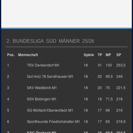
2. BUNDESLIGA SÜD MÄNNER 25/26
Pos.
Mannschaft
Spiele
TP
MP
SP
1
TSV Denkendorf M1
18
31
100
253,5
2
Gut Holz 78 Sandhausen M1
18
25
95,5
249
3
SKV Waldkirch M1
18
20
75
221,5
4
SSV Bobingen M1
18
18
71,5
218
5
SG Wolfach/Oberwolfach M1
18
17
66
216
6
Sportfreunde Friedrichshafen M1
18
17
65
216,5
7
KSC Önsbach M1
18
16
69,5
204,5