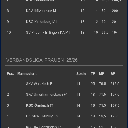
8
KSV Hölzlebruck M1
18
14
59
200
9
KRC Kipfenberg M1
18
12
60
201
10
SV Phoenix Ettlingen-KA M1
18
10
56,5
194
VERBANDSLIGA FRAUEN 25/26
Pos.
Mannschaft
Spiele
TP
MP
SP
1
SKV Waldkirch F1
14
25
79,5
212,5
2
SKC Unterharmersbach F1
14
18
71,5
197,5
3
KSC Önsbach F1
14
18
71,5
187,5
4
DKC/BW Freiburg F2
14
18
59,5
176,5
5
KSG 04 Denzlingen F1
14
15
51
167