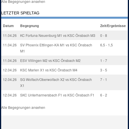
Alle Begegnungen ansehen
LETZTER SPIELTAG
Datum
Begegnung
Zeit/Ergebnisse
11.04.26
KC Fortuna Neuenburg M1 vs KSC Önsbach M3
0 - 8
11.04.26
SV Phoenix Ettlingen-KA M1 vs KSC Önsbach
6,5 - 1,5
M1
11.04.26
ESV Villingen M2 vs KSC Önsbach M2
1 - 7
12.04.26
KSC Marlen X1 vs KSC Önsbach M4
3 - 5
12.04.26
SG Wolfach/Oberwolfach X2 vs KSC Önsbach
7 - 1
X1
12.04.26
SKC Unterharmersbach F1 vs KSC Önsbach F1
6 - 2
Alle Begegnungen ansehen