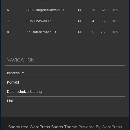
6
SG Villingen/Winzeln F1
14
12
52,5
159
7
ESV Rottweil F1
14
4
36,5
135
8
Kf. Unterkirnach F1
14
2
26
109
NAVIGATION
Impressum
Kontakt
Datenschutzerklärung
Links
Sporty free WordPress Sports Theme
Powered By WordPress