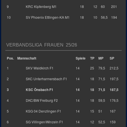
9
KRC Kipfenberg M1
18
12
60
201
10
SV Phoenix Ettlingen-KA M1
18
10
56,5
194
VERBANDSLIGA FRAUEN 25/26
Pos.
Mannschaft
Spiele
TP
MP
SP
1
SKV Waldkirch F1
14
25
79,5
212,5
2
SKC Unterharmersbach F1
14
18
71,5
197,5
3
KSC Önsbach F1
14
18
71,5
187,5
4
DKC/BW Freiburg F2
14
18
59,5
176,5
5
KSG 04 Denzlingen F1
14
15
51
167
6
SG Villingen/Winzeln F1
14
12
52,5
159