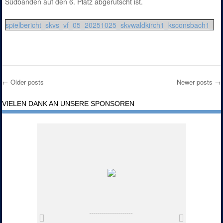
Südbanden auf den 6. Platz abgerutscht ist.
spielbericht_skvs_vf_05_20251025_skvwaldkirch1_ksconsbach1_
←
Older posts
Newer posts
→
Post navigation
VIELEN DANK AN UNSERE SPONSOREN