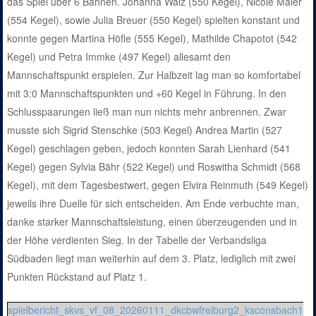
das Spiel über 6 Bahnen. Johanna Walz (550 Kegel), Nicole Maier
(554 Kegel), sowie Julia Breuer (550 Kegel) spielten konstant und
konnte gegen Martina Höfle (555 Kegel), Mathilde Chapotot (542
Kegel) und Petra Immke (497 Kegel) allesamt den
Mannschaftspunkt erspielen. Zur Halbzeit lag man so komfortabel
mit 3:0 Mannschaftspunkten und +60 Kegel in Führung. In den
Schlusspaarungen ließ man nun nichts mehr anbrennen. Zwar
musste sich Sigrid Stenschke (503 Kegel) Andrea Martin (527
Kegel) geschlagen geben, jedoch konnten Sarah Lienhard (541
Kegel) gegen Sylvia Bähr (522 Kegel) und Roswitha Schmidt (568
Kegel), mit dem Tagesbestwert, gegen Elvira Reinmuth (549 Kegel)
jeweils ihre Duelle für sich entscheiden. Am Ende verbuchte man,
danke starker Mannschaftsleistung, einen überzeugenden und in
der Höhe verdienten Sieg. In der Tabelle der Verbandsliga
Südbaden liegt man weiterhin auf dem 3. Platz, lediglich mit zwei
Punkten Rückstand auf Platz 1.
spielbericht_skvs_vf_08_20260111_dkcbwfreiburg2_ksconsbach1