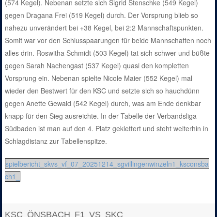
(574 Kegel). Nebenan setzte sich Sigrid Stenschke (549 Kegel)
gegen Dragana Frei (519 Kegel) durch. Der Vorsprung blieb so
nahezu unverändert bei +38 Kegel, bei 2:2 Mannschaftspunkten.
Somit war vor den Schlusspaarungen für beide Mannschaften noch
alles drin. Roswitha Schmidt (503 Kegel) tat sich schwer und büßte
gegen Sarah Nachengast (537 Kegel) quasi den kompletten
Vorsprung ein. Nebenan spielte Nicole Maier (552 Kegel) mal
wieder den Bestwert für den KSC und setzte sich so hauchdünn
gegen Anette Gewald (542 Kegel) durch, was am Ende denkbar
knapp für den Sieg ausreichte. In der Tabelle der Verbandsliga
Südbaden ist man auf den 4. Platz geklettert und steht weiterhin in
Schlagdistanz zur Tabellenspitze.
spielbericht_skvs_vf_07_20251214_sgvillingenwinzeln1_ksconsba
ch1_
KSC ÖNSBACH F1 VS SKC