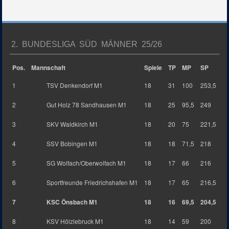
2. BUNDESLIGA SÜD MÄNNER 25/26
Pos.
Mannschaft
Spiele
TP
MP
SP
1
TSV Denkendorf M1
18
31
100
253,5
2
Gut Holz 78 Sandhausen M1
18
25
95,5
249
3
SKV Waldkirch M1
18
20
75
221,5
4
SSV Bobingen M1
18
18
71,5
218
5
SG Wolfach/Oberwolfach M1
18
17
66
216
6
Sportfreunde Friedrichshafen M1
18
17
65
216,5
7
KSC Önsbach M1
18
16
69,5
204,5
8
KSV Hölzlebruck M1
18
14
59
200