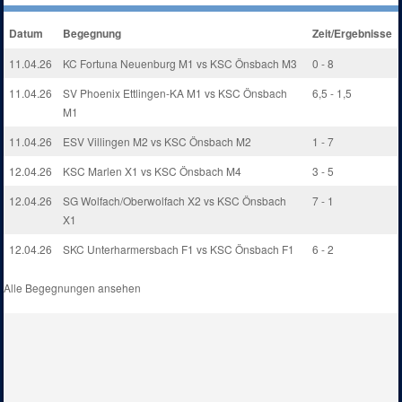
Datum
Begegnung
Zeit/Ergebnisse
11.04.26
KC Fortuna Neuenburg M1 vs KSC Önsbach M3
0 - 8
11.04.26
SV Phoenix Ettlingen-KA M1 vs KSC Önsbach
6,5 - 1,5
M1
11.04.26
ESV Villingen M2 vs KSC Önsbach M2
1 - 7
12.04.26
KSC Marlen X1 vs KSC Önsbach M4
3 - 5
12.04.26
SG Wolfach/Oberwolfach X2 vs KSC Önsbach
7 - 1
X1
12.04.26
SKC Unterharmersbach F1 vs KSC Önsbach F1
6 - 2
Alle Begegnungen ansehen