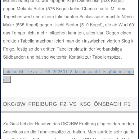
Mannschaftspunkt, wohingegen Sigrid Stenschke (538 Kegel)
gegen Melanie Sailer (576 Kegel) keine Chance hatte. Mit dem
Tagesbestwert und einem fulminanten Schlussspurt machte Nicole
Maier (565 Kegel) gegen Uschi Santer (510 Kegel), die ab Wurf 60
das Tempo nicht mehr mitgehen konnten, alles klar. Gegen einen
direkten Tabellennachbar feiert man den inzwischen vierten Sieg in
Folge, festig so den dritten Tabellenplatz in der Verbandsliga
Südbanden und hält so weiterhin Kontakt zur Tabellenspitze.
spielbericht_skvs_vf_09_20260118_ksconsbach1_ksg04denzlinge
n1_
DKC/BW FREIBURG F2 VS KSC ÖNSBACH F1
Zu Gast bei der Reserve des DKC/BW Freiburg ging es darum den
Anschluss an die Tabellenspitze zu halten. Man startete sehr gut in