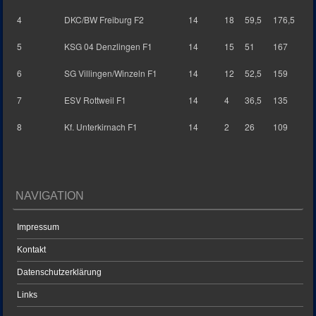
4
DKC/BW Freiburg F2
14
18
59,5
176,5
5
KSG 04 Denzlingen F1
14
15
51
167
6
SG Villingen/Winzeln F1
14
12
52,5
159
7
ESV Rottweil F1
14
4
36,5
135
8
Kf. Unterkirnach F1
14
2
26
109
NAVIGATION
Impressum
Kontakt
Datenschutzerklärung
Links