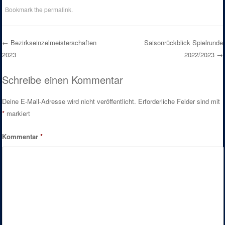
Bookmark the
permalink
.
←
Bezirkseinzelmeisterschaften
Saisonrückblick Spielrunde
2023
2022/2023
→
Post navigation
Schreibe einen Kommentar
Deine E-Mail-Adresse wird nicht veröffentlicht.
Erforderliche Felder sind mit
*
markiert
Kommentar
*