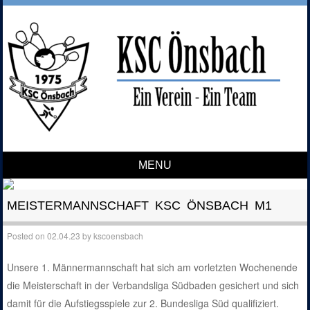
MENU
Skip to content
MEISTERMANNSCHAFT KSC ÖNSBACH M1
Posted on
02.04.23
by
kscoensbach
Unsere 1. Männermannschaft hat sich am vorletzten Wochenende
die Meisterschaft in der Verbandsliga Südbaden gesichert und sich
damit für die Aufstiegsspiele zur 2. Bundesliga Süd qualifiziert.