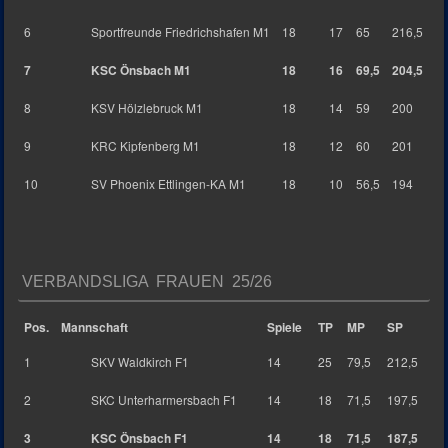
6
Sportfreunde Friedrichshafen M1
18
17
65
216,5
7
KSC Önsbach M1
18
16
69,5
204,5
8
KSV Hölzlebruck M1
18
14
59
200
9
KRC Kipfenberg M1
18
12
60
201
10
SV Phoenix Ettlingen-KA M1
18
10
56,5
194
VERBANDSLIGA FRAUEN 25/26
Pos.
Mannschaft
Spiele
TP
MP
SP
1
SKV Waldkirch F1
14
25
79,5
212,5
2
SKC Unterharmersbach F1
14
18
71,5
197,5
3
KSC Önsbach F1
14
18
71,5
187,5