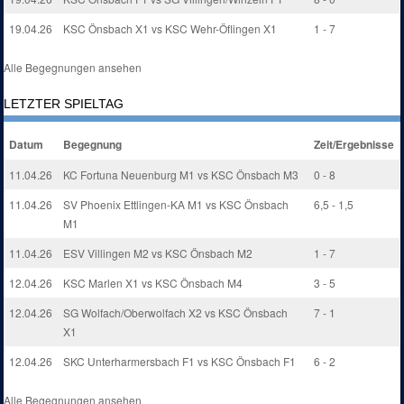
19.04.26
KSC Önsbach X1 vs KSC Wehr-Öflingen X1
1 - 7
Alle Begegnungen ansehen
LETZTER SPIELTAG
Datum
Begegnung
Zeit/Ergebnisse
11.04.26
KC Fortuna Neuenburg M1 vs KSC Önsbach M3
0 - 8
11.04.26
SV Phoenix Ettlingen-KA M1 vs KSC Önsbach
6,5 - 1,5
M1
11.04.26
ESV Villingen M2 vs KSC Önsbach M2
1 - 7
12.04.26
KSC Marlen X1 vs KSC Önsbach M4
3 - 5
12.04.26
SG Wolfach/Oberwolfach X2 vs KSC Önsbach
7 - 1
X1
12.04.26
SKC Unterharmersbach F1 vs KSC Önsbach F1
6 - 2
Alle Begegnungen ansehen