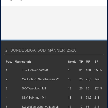
2. BUNDESLIGA SÜD MÄNNER 25/26
Pos.
Mannschaft
Spiele
TP
MP
SP
1
TSV Denkendorf M1
18
31
100
253,5
2
Gut Holz 78 Sandhausen M1
18
25
95,5
249
3
SKV Waldkirch M1
18
20
75
221,5
4
SSV Bobingen M1
18
18
71,5
218
5
SG Wolfach/Oberwolfach M1
18
17
66
216