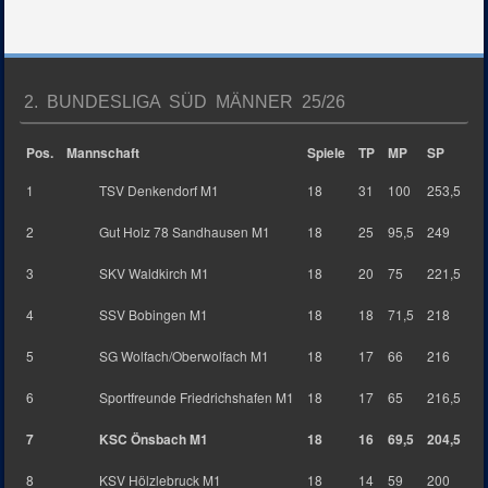
2. BUNDESLIGA SÜD MÄNNER 25/26
Pos.
Mannschaft
Spiele
TP
MP
SP
1
TSV Denkendorf M1
18
31
100
253,5
2
Gut Holz 78 Sandhausen M1
18
25
95,5
249
3
SKV Waldkirch M1
18
20
75
221,5
4
SSV Bobingen M1
18
18
71,5
218
5
SG Wolfach/Oberwolfach M1
18
17
66
216
6
Sportfreunde Friedrichshafen M1
18
17
65
216,5
7
KSC Önsbach M1
18
16
69,5
204,5
8
KSV Hölzlebruck M1
18
14
59
200