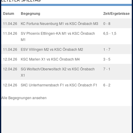
LETZTER SPIELTAG
Datum
Begegnung
Zeit/Ergebnisse
11.04.26
KC Fortuna Neuenburg M1 vs KSC Önsbach M3
0 - 8
11.04.26
SV Phoenix Ettlingen-KA M1 vs KSC Önsbach
6,5 - 1,5
M1
11.04.26
ESV Villingen M2 vs KSC Önsbach M2
1 - 7
12.04.26
KSC Marlen X1 vs KSC Önsbach M4
3 - 5
12.04.26
SG Wolfach/Oberwolfach X2 vs KSC Önsbach
7 - 1
X1
12.04.26
SKC Unterharmersbach F1 vs KSC Önsbach F1
6 - 2
Alle Begegnungen ansehen