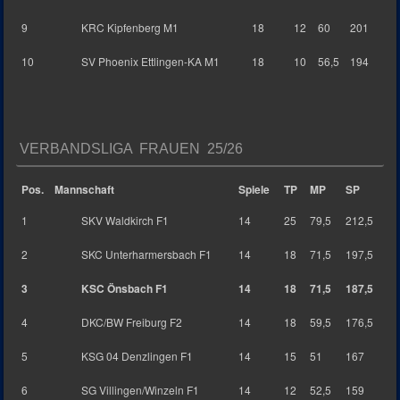
9
KRC Kipfenberg M1
18
12
60
201
10
SV Phoenix Ettlingen-KA M1
18
10
56,5
194
VERBANDSLIGA FRAUEN 25/26
Pos.
Mannschaft
Spiele
TP
MP
SP
1
SKV Waldkirch F1
14
25
79,5
212,5
2
SKC Unterharmersbach F1
14
18
71,5
197,5
3
KSC Önsbach F1
14
18
71,5
187,5
4
DKC/BW Freiburg F2
14
18
59,5
176,5
5
KSG 04 Denzlingen F1
14
15
51
167
6
SG Villingen/Winzeln F1
14
12
52,5
159