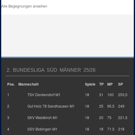
Alle Begegnungen ansehen
2. BUNDESLIGA SÜD MÄNNER 25/26
Pos.
Mannschaft
Spiele
TP
MP
SP
1
TSV Denkendorf M1
18
31
100
253,5
2
Gut Holz 78 Sandhausen M1
18
25
95,5
249
3
SKV Waldkirch M1
18
20
75
221,5
4
SSV Bobingen M1
18
18
71,5
218