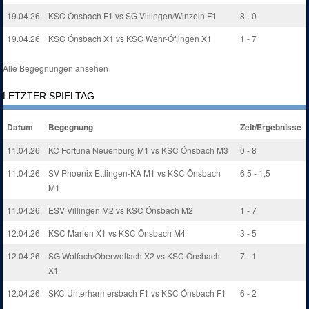
19.04.26
KSC Önsbach F1 vs SG Villingen/Winzeln F1
8 - 0
19.04.26
KSC Önsbach X1 vs KSC Wehr-Öflingen X1
1 - 7
Alle Begegnungen ansehen
LETZTER SPIELTAG
Datum
Begegnung
Zeit/Ergebnisse
11.04.26
KC Fortuna Neuenburg M1 vs KSC Önsbach M3
0 - 8
11.04.26
SV Phoenix Ettlingen-KA M1 vs KSC Önsbach
6,5 - 1,5
M1
11.04.26
ESV Villingen M2 vs KSC Önsbach M2
1 - 7
12.04.26
KSC Marlen X1 vs KSC Önsbach M4
3 - 5
12.04.26
SG Wolfach/Oberwolfach X2 vs KSC Önsbach
7 - 1
X1
12.04.26
SKC Unterharmersbach F1 vs KSC Önsbach F1
6 - 2