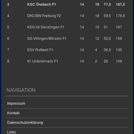
3
KSC Önsbach F1
14
18
71,5
187,5
4
DKC/BW Freiburg F2
14
18
59,5
176,5
5
KSG 04 Denzlingen F1
14
15
51
167
6
SG Villingen/Winzeln F1
14
12
52,5
159
7
ESV Rottweil F1
14
4
36,5
135
8
Kf. Unterkirnach F1
14
2
26
109
NAVIGATION
Impressum
Kontakt
Datenschutzerklärung
Links