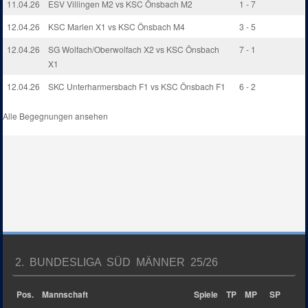
11.04.26
ESV Villingen M2 vs KSC Önsbach M2
1 - 7
12.04.26
KSC Marlen X1 vs KSC Önsbach M4
3 - 5
12.04.26
SG Wolfach/Oberwolfach X2 vs KSC Önsbach
7 - 1
X1
12.04.26
SKC Unterharmersbach F1 vs KSC Önsbach F1
6 - 2
Alle Begegnungen ansehen
2. BUNDESLIGA SÜD MÄNNER 25/26
Pos.
Mannschaft
Spiele
TP
MP
SP