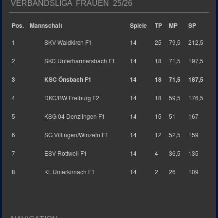
VERBANDSLIGA FRAUEN 25/26
Pos.
Mannschaft
Spiele
TP
MP
SP
1
SKV Waldkirch F1
14
25
79,5
212,5
2
SKC Unterharmersbach F1
14
18
71,5
197,5
3
KSC Önsbach F1
14
18
71,5
187,5
4
DKC/BW Freiburg F2
14
18
59,5
176,5
5
KSG 04 Denzlingen F1
14
15
51
167
6
SG Villingen/Winzeln F1
14
12
52,5
159
7
ESV Rottweil F1
14
4
36,5
135
8
Kf. Unterkirnach F1
14
2
26
109