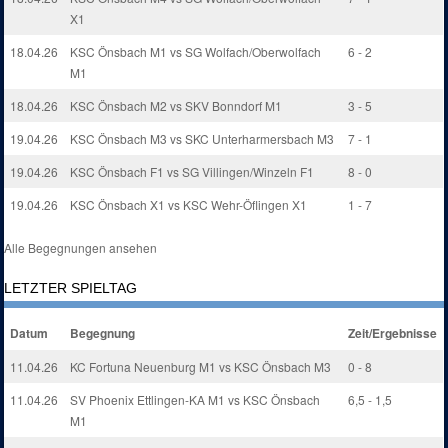
X1
18.04.26
KSC Önsbach M1 vs SG Wolfach/Oberwolfach
6 - 2
M1
18.04.26
KSC Önsbach M2 vs SKV Bonndorf M1
3 - 5
19.04.26
KSC Önsbach M3 vs SKC Unterharmersbach M3
7 - 1
19.04.26
KSC Önsbach F1 vs SG Villingen/Winzeln F1
8 - 0
19.04.26
KSC Önsbach X1 vs KSC Wehr-Öflingen X1
1 - 7
Alle Begegnungen ansehen
LETZTER SPIELTAG
Datum
Begegnung
Zeit/Ergebnisse
11.04.26
KC Fortuna Neuenburg M1 vs KSC Önsbach M3
0 - 8
11.04.26
SV Phoenix Ettlingen-KA M1 vs KSC Önsbach
6,5 - 1,5
M1