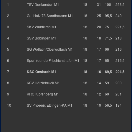
1
TSV Denkendorf M1
18
31
100
253,5
2
Gut Holz 78 Sandhausen M1
18
25
95,5
249
3
SKV Waldkirch M1
18
20
75
221,5
4
SSV Bobingen M1
18
18
71,5
218
5
SG Wolfach/Oberwolfach M1
18
17
66
216
6
Sportfreunde Friedrichshafen M1
18
17
65
216,5
7
KSC Önsbach M1
18
16
69,5
204,5
8
KSV Hölzlebruck M1
18
14
59
200
9
KRC Kipfenberg M1
18
12
60
201
10
SV Phoenix Ettlingen-KA M1
18
10
56,5
194