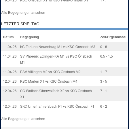
Alle Begegnungen ansehen
LETZTER SPIELTAG
Datum
Begegnung
Zeit/Ergebnisse
11.04.26
KC Fortuna Neuenburg M1 vs KSC Önsbach M3
0 - 8
11.04.26
SV Phoenix Ettlingen-KA M1 vs KSC Önsbach
6,5 - 1,5
M1
11.04.26
ESV Villingen M2 vs KSC Önsbach M2
1 - 7
12.04.26
KSC Marlen X1 vs KSC Önsbach M4
3 - 5
12.04.26
SG Wolfach/Oberwolfach X2 vs KSC Önsbach
7 - 1
X1
12.04.26
SKC Unterharmersbach F1 vs KSC Önsbach F1
6 - 2
Alle Begegnungen ansehen