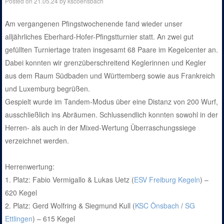
Posted on
21.05.24
by
kscoensbach
Am vergangenen Pfingstwochenende fand wieder unser
alljährliches Eberhard-Hofer-Pfingstturnier statt. An zwei gut
gefüllten Turniertage traten insgesamt 68 Paare im Kegelcenter an.
Dabei konnten wir grenzüberschreitend Keglerinnen und Kegler
aus dem Raum Südbaden und Württemberg sowie aus Frankreich
und Luxemburg begrüßen.
Gespielt wurde im Tandem-Modus über eine Distanz von 200 Wurf,
ausschließlich ins Abräumen. Schlussendlich konnten sowohl in der
Herren- als auch in der Mixed-Wertung Überraschungssiege
verzeichnet werden.
Herrenwertung:
1. Platz: Fabio Vermigallo & Lukas Uetz (
ESV Freiburg Kegeln
) –
620 Kegel
2. Platz: Gerd Wolfring & Siegmund Kull (
KSC Önsbach
/
SG
Ettlingen
) – 615 Kegel