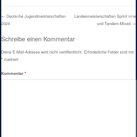
←
Deutsche Jugendmeisterschaften
Landesmeisterschaften Sprint m/w
2024
und Tandem-Mixed
→
Post navigation
Schreibe einen Kommentar
Deine E-Mail-Adresse wird nicht veröffentlicht.
Erforderliche Felder sind mit
*
markiert
Kommentar
*