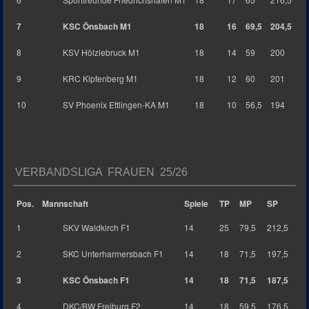
7
KSC Önsbach M1
18
16
69,5
204,5
8
KSV Hölzlebruck M1
18
14
59
200
9
KRC Kipfenberg M1
18
12
60
201
10
SV Phoenix Ettlingen-KA M1
18
10
56,5
194
VERBANDSLIGA FRAUEN 25/26
Pos.
Mannschaft
Spiele
TP
MP
SP
1
SKV Waldkirch F1
14
25
79,5
212,5
2
SKC Unterharmersbach F1
14
18
71,5
197,5
3
KSC Önsbach F1
14
18
71,5
187,5
4
DKC/BW Freiburg F2
14
18
59,5
176,5