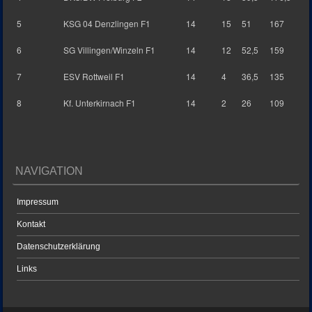
5
KSG 04 Denzlingen F1
14
15
51
167
6
SG Villingen/Winzeln F1
14
12
52,5
159
7
ESV Rottweil F1
14
4
36,5
135
8
Kf. Unterkirnach F1
14
2
26
109
NAVIGATION
Impressum
Kontakt
Datenschutzerklärung
Links