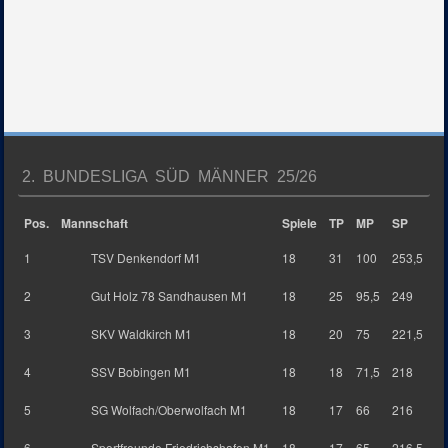
2. BUNDESLIGA SÜD MÄNNER 25/26
Pos.
Mannschaft
Spiele
TP
MP
SP
1
TSV Denkendorf M1
18
31
100
253,5
2
Gut Holz 78 Sandhausen M1
18
25
95,5
249
3
SKV Waldkirch M1
18
20
75
221,5
4
SSV Bobingen M1
18
18
71,5
218
5
SG Wolfach/Oberwolfach M1
18
17
66
216
6
Sportfreunde Friedrichshafen M1
18
17
65
216,5