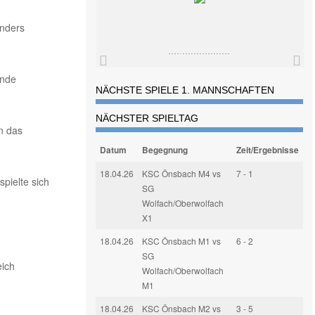
nders
Ende
NÄCHSTE SPIELE 1. MANNSCHAFTEN
NÄCHSTER SPIELTAG
n das
Datum
Begegnung
Zeit/Ergebnisse
18.04.26
KSC Önsbach M4 vs
7 - 1
pielte sich
SG
Wolfach/Oberwolfach
X1
18.04.26
KSC Önsbach M1 vs
6 - 2
SG
eich
Wolfach/Oberwolfach
M1
18.04.26
KSC Önsbach M2 vs
3 - 5