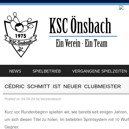
SKIP TO CONTENT
NEWS
SPIELBETRIEB
VERGANGENE SPIELZEITEN
MENU
CÉDRIC SCHMITT IST NEUER CLUBMEISTER
Posted on
04.09.24
by
kscoensbach
Kurz vor Rundenbeginn spielten wir, wie bereits seit einigen Jahr
um sich diesen Titel zu holen. Im beliebten Sprintsystem mit 10 Wur
Gegner.