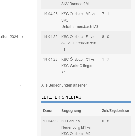
SKV Bonndorf M1
19.04.26
KSC Önsbach M3 vs
7 - 1
SKC
Unterharmersbach M3
haften 2024
→
19.04.26
KSC Önsbach F1 vs
8 - 0
SG Villingen/Winzeln
F1
19.04.26
KSC Önsbach X1 vs
1 - 7
KSC Wehr-Öflingen
X1
Alle Begegnungen ansehen
LETZTER SPIELTAG
Datum
Begegnung
Zeit/Ergebnisse
11.04.26
KC Fortuna
0 - 8
Neuenburg M1 vs
KSC Önsbach M3