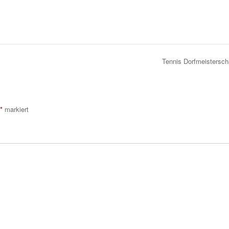
Tennis Dorfmeistersc
*
markiert