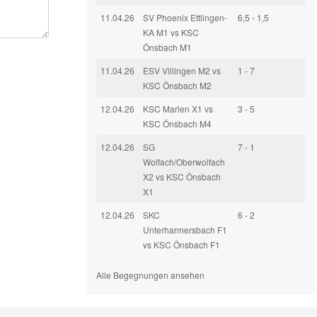
11.04.26
SV Phoenix Ettlingen-
6,5 - 1,5
KA M1 vs KSC
Önsbach M1
11.04.26
ESV Villingen M2 vs
1 - 7
KSC Önsbach M2
12.04.26
KSC Marlen X1 vs
3 - 5
KSC Önsbach M4
12.04.26
SG
7 - 1
Wolfach/Oberwolfach
X2 vs KSC Önsbach
X1
12.04.26
SKC
6 - 2
Unterharmersbach F1
vs KSC Önsbach F1
Alle Begegnungen ansehen