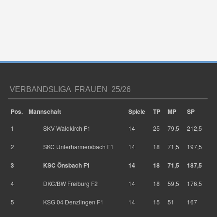
VERBANDSLIGA FRAUEN 25/26
Pos.
Mannschaft
Spiele
TP
MP
SP
1
SKV Waldkirch F1
14
25
79,5
212,5
2
SKC Unterharmersbach F1
14
18
71,5
197,5
3
KSC Önsbach F1
14
18
71,5
187,5
4
DKC/BW Freiburg F2
14
18
59,5
176,5
5
KSG 04 Denzlingen F1
14
15
51
167