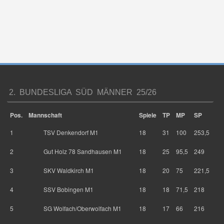
2. BUNDESLIGA SÜD MÄNNER 25/26
Pos.
Mannschaft
Spiele
TP
MP
SP
1
TSV Denkendorf M1
18
31
100
253,5
2
Gut Holz 78 Sandhausen M1
18
25
95,5
249
3
SKV Waldkirch M1
18
20
75
221,5
4
SSV Bobingen M1
18
18
71,5
218
5
SG Wolfach/Oberwolfach M1
18
17
66
216