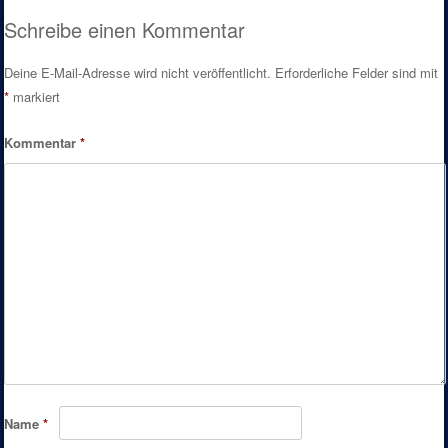
Schreibe einen Kommentar
Deine E-Mail-Adresse wird nicht veröffentlicht.
Erforderliche Felder sind mit
*
markiert
Kommentar
*
Name
*