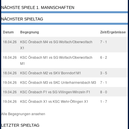
NÄCHSTE SPIELE 1. MANNSCHAFTEN
NÄCHSTER SPIELTAG
Datum
Begegnung
Zeit/Ergebnisse
18.04.26
KSC Önsbach M4 vs SG Wolfach/Oberwolfach
7 - 1
X1
18.04.26
KSC Önsbach M1 vs SG Wolfach/Oberwolfach
6 - 2
M1
18.04.26
KSC Önsbach M2 vs SKV Bonndorf M1
3 - 5
19.04.26
KSC Önsbach M3 vs SKC Unterharmersbach M3
7 - 1
19.04.26
KSC Önsbach F1 vs SG Villingen/Winzeln F1
8 - 0
19.04.26
KSC Önsbach X1 vs KSC Wehr-Öflingen X1
1 - 7
Alle Begegnungen ansehen
LETZTER SPIELTAG