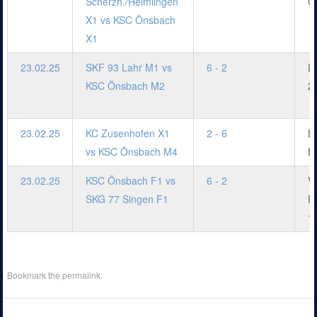
Scherzh./Helmlingen
C
X1 vs KSC Önsbach
X1
23.02.25
SKF 93 Lahr M1 vs
6 - 2
L
KSC Önsbach M2
2
23.02.25
KC Zusenhofen X1
2 - 6
B
vs KSC Önsbach M4
B
23.02.25
KSC Önsbach F1 vs
6 - 2
V
SKG 77 Singen F1
F
1
Bookmark the
permalink
.