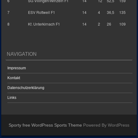
6
SG Villingen/Winzeln F1
14
12
52,5
159
7
ESV Rottweil F1
14
4
36,5
135
8
Kf. Unterkirnach F1
14
2
26
109
NAVIGATION
Impressum
Kontakt
Datenschutzerklärung
Links
Sporty free WordPress Sports Theme
Powered By WordPress