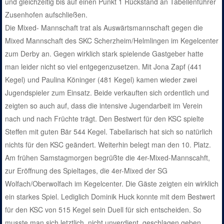
und gleichzeitig bis auf einen Punkt 1 Rückstand an Tabellenführer
Zusenhofen aufschließen.
Die Mixed- Mannschaft trat als Auswärtsmannschaft gegen die
Mixed Mannschaft des SKC Scherzheim/Helmlingen im Kegelcenter
zum Derby an. Gegen wirklich stark spielende Gastgeber hatte
man leider nicht so viel entgegenzusetzen. Mit Jona Zapf (441
Kegel) und Paulina Köninger (481 Kegel) kamen wieder zwei
Jugendspieler zum Einsatz. Beide verkauften sich ordentlich und
zeigten so auch auf, dass die intensive Jugendarbeit im Verein
nach und nach Früchte trägt. Den Bestwert für den KSC spielte
Steffen mit guten Bär 544 Kegel. Tabellarisch hat sich so natürlich
nichts für den KSC geändert. Weiterhin belegt man den 10. Platz.
Am frühen Samstagmorgen begrüßte die 4er-Mixed-Mannscahft,
zur Eröffnung des Spieltages, die 4er-Mixed der SG
Wolfach/Oberwolfach im Kegelcenter. Die Gäste zeigten ein wirklich
ein starkes Spiel. Lediglich Dominik Huck konnte mit dem Bestwert
für den KSC von 515 Kegel sein Duell für sich entscheiden. So
musste man sich letztlich, nicht unverdient, geschlagen geben.