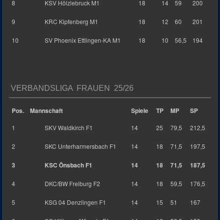
8
KSV Hölzlebruck M1
18
14
59
200
9
KRC Kipfenberg M1
18
12
60
201
10
SV Phoenix Ettlingen-KA M1
18
10
56,5
194
VERBANDSLIGA FRAUEN 25/26
Pos.
Mannschaft
Spiele
TP
MP
SP
1
SKV Waldkirch F1
14
25
79,5
212,5
2
SKC Unterharmersbach F1
14
18
71,5
197,5
3
KSC Önsbach F1
14
18
71,5
187,5
4
DKC/BW Freiburg F2
14
18
59,5
176,5
5
KSG 04 Denzlingen F1
14
15
51
167