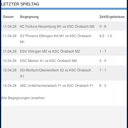
LETZTER SPIELTAG
Datum
Begegnung
Zeit/Ergebnisse
11.04.26
KC Fortuna Neuenburg M1 vs KSC Önsbach M3
0 - 8
11.04.26
SV Phoenix Ettlingen-KA M1 vs KSC Önsbach
6,5 - 1,5
M1
11.04.26
ESV Villingen M2 vs KSC Önsbach M2
1 - 7
12.04.26
KSC Marlen X1 vs KSC Önsbach M4
3 - 5
12.04.26
SG Wolfach/Oberwolfach X2 vs KSC Önsbach
7 - 1
X1
12.04.26
SKC Unterharmersbach F1 vs KSC Önsbach F1
6 - 2
Alle Begegnungen ansehen