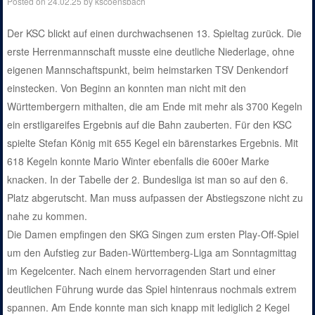
Posted on
24.02.25
by
kscoensbach
Der KSC blickt auf einen durchwachsenen 13. Spieltag zurück. Die
erste Herrenmannschaft musste eine deutliche Niederlage, ohne
eigenen Mannschaftspunkt, beim heimstarken TSV Denkendorf
einstecken. Von Beginn an konnten man nicht mit den
Württembergern mithalten, die am Ende mit mehr als 3700 Kegeln
ein erstligareifes Ergebnis auf die Bahn zauberten. Für den KSC
spielte Stefan König mit 655 Kegel ein bärenstarkes Ergebnis. Mit
618 Kegeln konnte Mario Winter ebenfalls die 600er Marke
knacken. In der Tabelle der 2. Bundesliga ist man so auf den 6.
Platz abgerutscht. Man muss aufpassen der Abstiegszone nicht zu
nahe zu kommen.
Die Damen empfingen den SKG Singen zum ersten Play-Off-Spiel
um den Aufstieg zur Baden-Württemberg-Liga am Sonntagmittag
im Kegelcenter. Nach einem hervorragenden Start und einer
deutlichen Führung wurde das Spiel hintenraus nochmals extrem
spannen. Am Ende konnte man sich knapp mit lediglich 2 Kegel