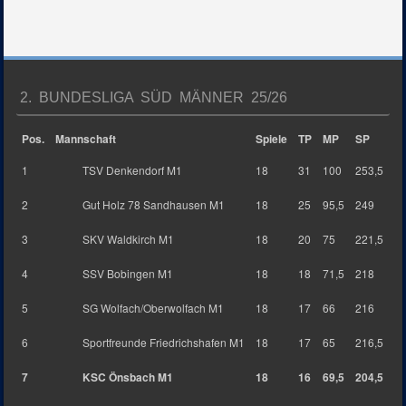
2. BUNDESLIGA SÜD MÄNNER 25/26
Pos.
Mannschaft
Spiele
TP
MP
SP
1
TSV Denkendorf M1
18
31
100
253,5
2
Gut Holz 78 Sandhausen M1
18
25
95,5
249
3
SKV Waldkirch M1
18
20
75
221,5
4
SSV Bobingen M1
18
18
71,5
218
5
SG Wolfach/Oberwolfach M1
18
17
66
216
6
Sportfreunde Friedrichshafen M1
18
17
65
216,5
7
KSC Önsbach M1
18
16
69,5
204,5