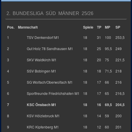
2. BUNDESLIGA SÜD MÄNNER 25/26
Pos.
Mannschaft
Spiele
TP
MP
SP
1
TSV Denkendorf M1
18
31
100
253,5
2
Gut Holz 78 Sandhausen M1
18
25
95,5
249
3
SKV Waldkirch M1
18
20
75
221,5
4
SSV Bobingen M1
18
18
71,5
218
5
SG Wolfach/Oberwolfach M1
18
17
66
216
6
Sportfreunde Friedrichshafen M1
18
17
65
216,5
7
KSC Önsbach M1
18
16
69,5
204,5
8
KSV Hölzlebruck M1
18
14
59
200
9
KRC Kipfenberg M1
18
12
60
201