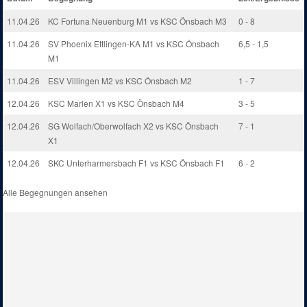
11.04.26
KC Fortuna Neuenburg M1 vs KSC Önsbach M3
0 - 8
11.04.26
SV Phoenix Ettlingen-KA M1 vs KSC Önsbach
6,5 - 1,5
M1
11.04.26
ESV Villingen M2 vs KSC Önsbach M2
1 - 7
12.04.26
KSC Marlen X1 vs KSC Önsbach M4
3 - 5
12.04.26
SG Wolfach/Oberwolfach X2 vs KSC Önsbach
7 - 1
X1
12.04.26
SKC Unterharmersbach F1 vs KSC Önsbach F1
6 - 2
Alle Begegnungen ansehen