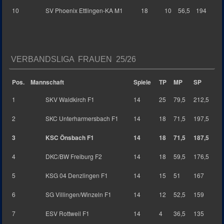
10
SV Phoenix Ettlingen-KA M1
18
10
56,5
194
VERBANDSLIGA FRAUEN 25/26
Pos.
Mannschaft
Spiele
TP
MP
SP
1
SKV Waldkirch F1
14
25
79,5
212,5
2
SKC Unterharmersbach F1
14
18
71,5
197,5
3
KSC Önsbach F1
14
18
71,5
187,5
4
DKC/BW Freiburg F2
14
18
59,5
176,5
5
KSG 04 Denzlingen F1
14
15
51
167
6
SG Villingen/Winzeln F1
14
12
52,5
159
7
ESV Rottweil F1
14
4
36,5
135