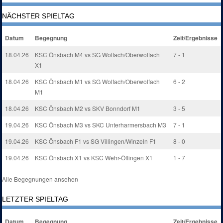
NÄCHSTER SPIELTAG
Datum
Begegnung
Zeit/Ergebnisse
18.04.26
KSC Önsbach M4 vs SG Wolfach/Oberwolfach
7 - 1
X1
18.04.26
KSC Önsbach M1 vs SG Wolfach/Oberwolfach
6 - 2
M1
18.04.26
KSC Önsbach M2 vs SKV Bonndorf M1
3 - 5
19.04.26
KSC Önsbach M3 vs SKC Unterharmersbach M3
7 - 1
19.04.26
KSC Önsbach F1 vs SG Villingen/Winzeln F1
8 - 0
19.04.26
KSC Önsbach X1 vs KSC Wehr-Öflingen X1
1 - 7
Alle Begegnungen ansehen
LETZTER SPIELTAG
Datum
Begegnung
Zeit/Ergebnisse