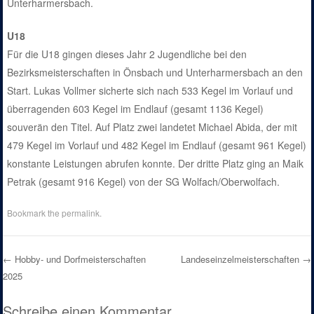
Unterharmersbach.
U18
Für die U18 gingen dieses Jahr 2 Jugendliche bei den
Bezirksmeisterschaften in Önsbach und Unterharmersbach an den
Start. Lukas Vollmer sicherte sich nach 533 Kegel im Vorlauf und
überragenden 603 Kegel im Endlauf (gesamt 1136 Kegel)
souverän den Titel. Auf Platz zwei landetet Michael Abida, der mit
479 Kegel im Vorlauf und 482 Kegel im Endlauf (gesamt 961 Kegel)
konstante Leistungen abrufen konnte. Der dritte Platz ging an Maik
Petrak (gesamt 916 Kegel) von der SG Wolfach/Oberwolfach.
Bookmark the
permalink
.
←
Hobby- und Dorfmeisterschaften
Landeseinzelmeisterschaften
→
2025
Post navigation
Schreibe einen Kommentar