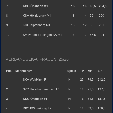
7
KSC Önsbach M1
18
16
69,5
204,5
8
KSV Hölzlebruck M1
18
14
59
200
9
KRC Kipfenberg M1
18
12
60
201
10
SV Phoenix Ettlingen-KA M1
18
10
56,5
194
VERBANDSLIGA FRAUEN 25/26
Pos.
Mannschaft
Spiele
TP
MP
SP
1
SKV Waldkirch F1
14
25
79,5
212,5
2
SKC Unterharmersbach F1
14
18
71,5
197,5
3
KSC Önsbach F1
14
18
71,5
187,5
4
DKC/BW Freiburg F2
14
18
59,5
176,5