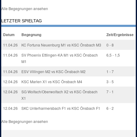
Alle Begegnungen ansehen
LETZTER SPIELTAG
Datum
Begegnung
Zeit/Ergebnisse
11.04.26
KC Fortuna Neuenburg M1 vs KSC Önsbach M3
0 - 8
11.04.26
SV Phoenix Ettlingen-KA M1 vs KSC Önsbach
6,5 - 1,5
M1
11.04.26
ESV Villingen M2 vs KSC Önsbach M2
1 - 7
12.04.26
KSC Marlen X1 vs KSC Önsbach M4
3 - 5
12.04.26
SG Wolfach/Oberwolfach X2 vs KSC Önsbach
7 - 1
X1
12.04.26
SKC Unterharmersbach F1 vs KSC Önsbach F1
6 - 2
Alle Begegnungen ansehen