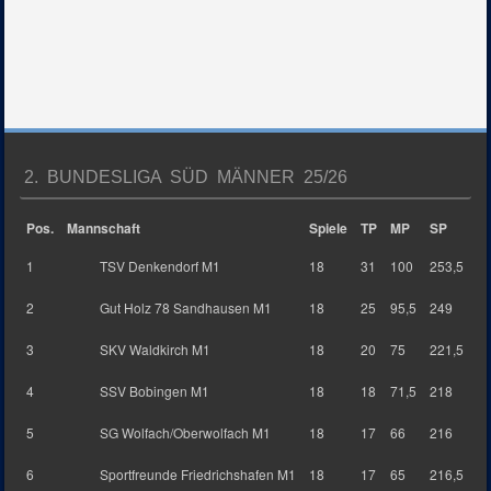
2. BUNDESLIGA SÜD MÄNNER 25/26
Pos.
Mannschaft
Spiele
TP
MP
SP
1
TSV Denkendorf M1
18
31
100
253,5
2
Gut Holz 78 Sandhausen M1
18
25
95,5
249
3
SKV Waldkirch M1
18
20
75
221,5
4
SSV Bobingen M1
18
18
71,5
218
5
SG Wolfach/Oberwolfach M1
18
17
66
216
6
Sportfreunde Friedrichshafen M1
18
17
65
216,5