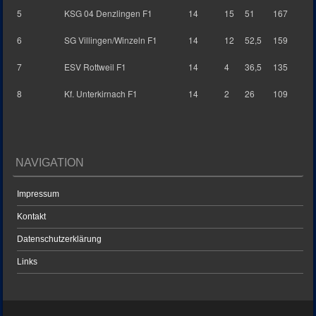
5
KSG 04 Denzlingen F1
14
15
51
167
6
SG Villingen/Winzeln F1
14
12
52,5
159
7
ESV Rottweil F1
14
4
36,5
135
8
Kf. Unterkirnach F1
14
2
26
109
NAVIGATION
Impressum
Kontakt
Datenschutzerklärung
Links