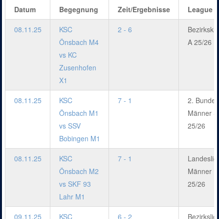
Datum
Begegnung
Zeit/Ergebnisse
League
08.11.25
KSC
2 - 6
Bezirkskl
Önsbach M4
A 25/26
vs KC
Zusenhofen
X1
08.11.25
KSC
7 - 1
2. Bundes
Önsbach M1
Männer S
vs SSV
25/26
Bobingen M1
08.11.25
KSC
7 - 1
Landeslig
Önsbach M2
Männer
vs SKF 93
25/26
Lahr M1
09.11.25
KSC
6 - 2
Bezirkslig