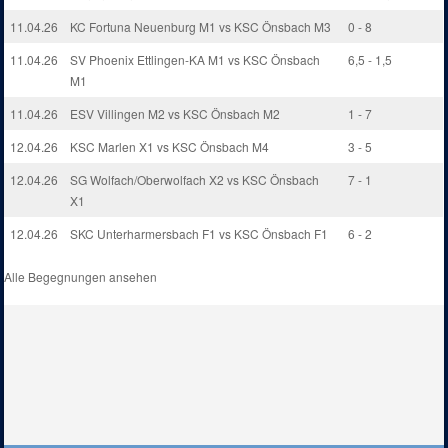
11.04.26
KC Fortuna Neuenburg M1 vs KSC Önsbach M3
0 - 8
11.04.26
SV Phoenix Ettlingen-KA M1 vs KSC Önsbach
6,5 - 1,5
M1
11.04.26
ESV Villingen M2 vs KSC Önsbach M2
1 - 7
12.04.26
KSC Marlen X1 vs KSC Önsbach M4
3 - 5
12.04.26
SG Wolfach/Oberwolfach X2 vs KSC Önsbach
7 - 1
X1
12.04.26
SKC Unterharmersbach F1 vs KSC Önsbach F1
6 - 2
Alle Begegnungen ansehen