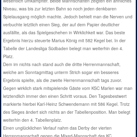
wesentlich umkämpfter. Beide Mannschaften zeigten ein ähnliches
Niveau, was bis zur letzten Bahn so noch jeden denkbaren
Spielausgang möglich machte. Jedoch behielt man die Nerven und
verbuchte letztlich einen Sieg, der auf dem Papier deutlicher
ausfällte, als das Spielgeschehen in Wirklichkeit war. Das beste
Ergebnis hierzu steuerte Marius König mit 582 Kegel bei. In der
Tabelle der Landesliga Südbaden belegt man weiterhin den 4.
Platz.
Dem im nichts nach stand auch die dritte Herrenmannschaft,
welche am Sonntagmittag unterm Strich sogar ein besseres
Ergebnis spielte, als die zweite Herrenmannschaft tags zuvor.
Gegen wirklich stark mitspielende Gäste vom KSC Marlen war man
letztendlich immer den einen Schritt voraus. Den Tagesbestwert
markierte hierbei Karl-Heinz Schwendemann mit 586 Kegel. Trotz
des Sieges ändert sich nichts an der Tabellenposition. Man belegt
weiterhin den 4. Tabellenplatz.
Einen unglücklichen Verlauf nahm das Derby der vierten
Herrenmannschaft gegen die Mixed-Mannschaft des KC