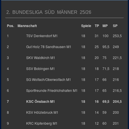
2. BUNDESLIGA SÜD MÄNNER 25/26
Pos.
Mannschaft
Spiele
TP
MP
SP
1
TSV Denkendorf M1
18
31
100
253,5
2
Gut Holz 78 Sandhausen M1
18
25
95,5
249
3
SKV Waldkirch M1
18
20
75
221,5
4
SSV Bobingen M1
18
18
71,5
218
5
SG Wolfach/Oberwolfach M1
18
17
66
216
6
Sportfreunde Friedrichshafen M1
18
17
65
216,5
7
KSC Önsbach M1
18
16
69,5
204,5
8
KSV Hölzlebruck M1
18
14
59
200
9
KRC Kipfenberg M1
18
12
60
201