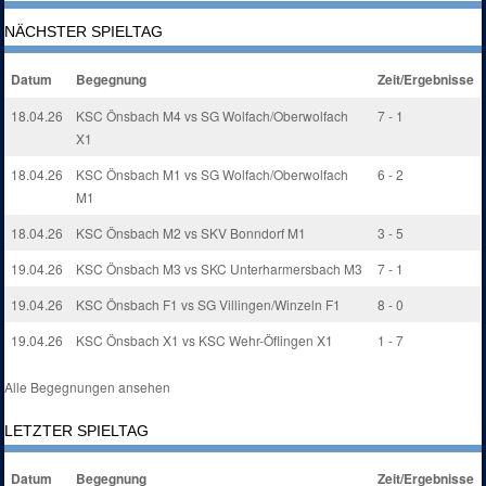
NÄCHSTER SPIELTAG
Datum
Begegnung
Zeit/Ergebnisse
18.04.26
KSC Önsbach M4 vs SG Wolfach/Oberwolfach
7 - 1
X1
18.04.26
KSC Önsbach M1 vs SG Wolfach/Oberwolfach
6 - 2
M1
18.04.26
KSC Önsbach M2 vs SKV Bonndorf M1
3 - 5
19.04.26
KSC Önsbach M3 vs SKC Unterharmersbach M3
7 - 1
19.04.26
KSC Önsbach F1 vs SG Villingen/Winzeln F1
8 - 0
19.04.26
KSC Önsbach X1 vs KSC Wehr-Öflingen X1
1 - 7
Alle Begegnungen ansehen
LETZTER SPIELTAG
Datum
Begegnung
Zeit/Ergebnisse